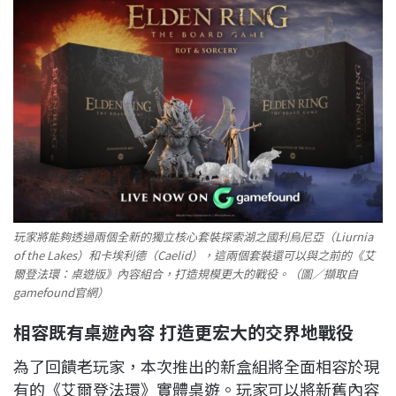
玩家將能夠透過兩個全新的獨立核心套裝探索湖之國利烏尼亞（Liurnia
of the Lakes）和卡埃利德（Caelid），這兩個套裝還可以與之前的《艾
爾登法環：桌遊版》內容組合，打造規模更大的戰役。（圖／擷取自
gamefound官網）
相容既有桌遊內容 打造更宏大的交界地戰役
為了回饋老玩家，本次推出的新盒組將全面相容於現
有的《艾爾登法環》實體桌遊。玩家可以將新舊內容