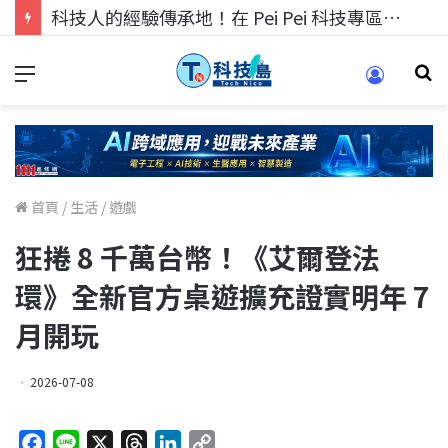
科技人找工作，就到TECH+ 科技專區!
首頁
/
生活
/
遊戲
狂捲 8 千萬台幣！《艾爾登法
環》全新官方桌遊擴充證實明年 7
月開玩
2026-07-08
F
L
X
T
L
C