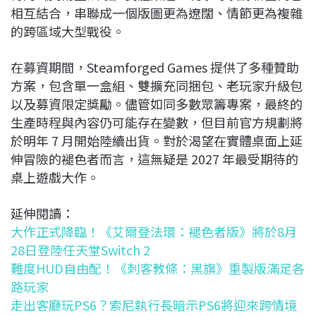
相互結合，串聯成一個版圖更為遼闊、情節更為複雜
的跨區域大型戰役。
在募資期間，Steamforged Games 提供了多種贊助
方案，包含單一盒組、雙擴充同捆包、老玩家升級包
以及募資限定獎勵。儘管如同多數眾籌專案，最終的
生產時程與內容仍可能存在變數，但目前官方規劃將
於明年 7 月開始陸續出貨。對於渴望在實體桌面上延
伸冒險的褪色者而言，這無疑是 2027 年最受期待的
桌上遊戲大作。
延伸閱讀：
大作正式降臨！《艾爾登法環：褪色者版》將於8月
28日登陸任天堂Switch 2
難度HUD自由配！《刺客教條：黑旗》重製版滿足各
路玩家
走出客廳玩PS6？索尼執行長暗示PS6將迎來跨情境