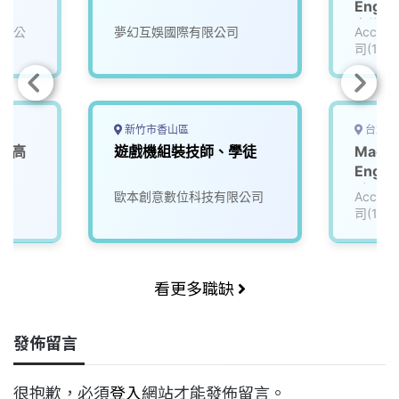
)
Engin
名遊戲公
有限公
夢幻互娛國際有限公司
Accu
司(111
新竹市香山區
台北市
 (高
遊戲機組裝技師、學徒
Machi
Engi
_知名
歐本創意數位科技有限公司
Accu
(3005
司(111
看更多職缺
發佈留言
很抱歉，必須
登入
網站才能發佈留言。