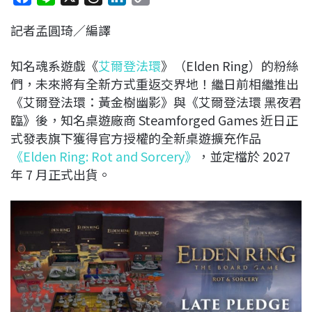
a
i
h
i
o
記者孟圓琦／編譯
c
n
r
n
p
e
e
e
k
y
知名魂系遊戲《
艾爾登法環
》（
Elden Ring
）的粉絲
b
a
e
L
們，未來將有全新方式重返交界地！繼日前相繼推出
o
d
d
i
《艾爾登法環：黃金樹幽影》與《艾爾登法環 黑夜君
o
s
I
n
臨》後，知名桌遊廠商
Steamforged Games
近日正
k
n
k
式發表旗下獲得官方授權的全新桌遊擴充作品
《
Elden Ring: Rot and Sorcery
》
，並定檔於
2027
年
7
月正式出貨。