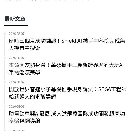
最新文章
2026-08-07
歷時三個月成功驗證！Shield AI 攜手中科院完成無
人機自主搜索
2026-08-07
本命萌友隨身帶！華碩攜手三麗鷗跨界聯名大玩AI
筆電潮流美學
2026-08-07
開放世界音速小子幕後推手現身說法：SEGA工程師
給新鮮人的求職建議
2026-08-07
助電動車與AI發展 成大洪飛義團隊成功開發超高功
率鋁包銅導線
2026-08-07