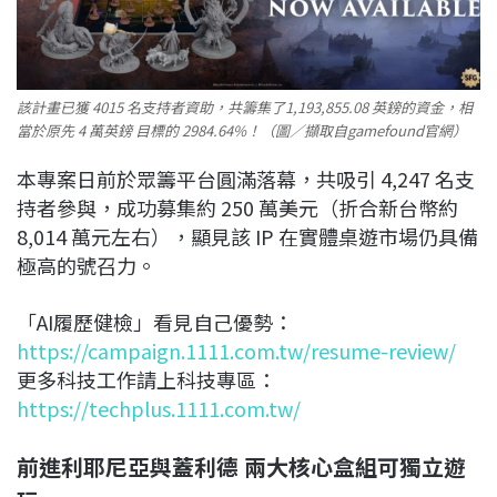
該計畫已獲 4015 名支持者資助，共籌集了1,193,855.08 英鎊的資金，相
當於原先 4 萬英鎊 目標的 2984.64%！（圖／擷取自gamefound官網）
本專案日前於眾籌平台圓滿落幕，共吸引 4,247 名支
持者參與，成功募集約 250 萬美元（折合新台幣約
8,014 萬元左右），顯見該 IP 在實體桌遊市場仍具備
極高的號召力。
「AI履歷健檢」看見自己優勢：
https://campaign.1111.com.tw/resume-review/
更多科技工作請上科技專區：
https://techplus.1111.com.tw/
前進利耶尼亞與蓋利德 兩大核心盒組可獨立遊