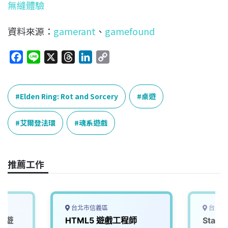
無縫體驗
資料來源：
gamerant
、
gamefound
F
L
X
T
L
C
a
i
h
i
o
c
n
r
n
p
e
e
e
k
y
Elden Ring: Rot and Sorcery
桌遊
b
a
e
L
o
d
d
i
艾爾登法環
魂系遊戲
o
s
I
n
k
n
k
推薦工作
台北市信義區
台北市
名遊
HTML5 遊戲工程師
Staff