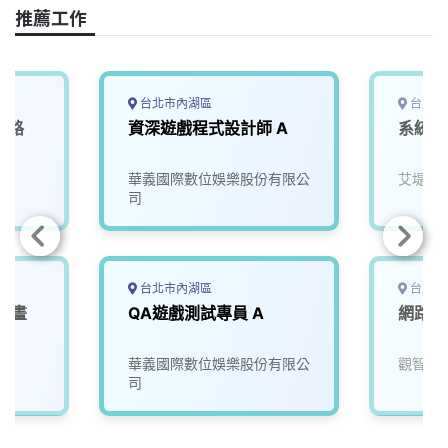
推薦工作
台北市內湖區
台北市
網路
資深遊戲程式設計師 A
系統網
t
司
華義國際數位娛樂股份有限公
艾堤瑪
司
台北市內湖區
台北市
戲動畫
QA遊戲測試專員 A
網路系
司
華義國際數位娛樂股份有限公
觀智宅
司