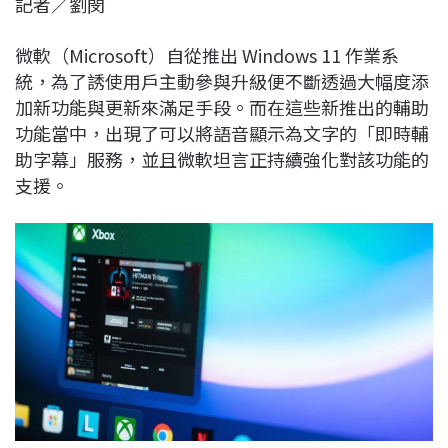
記者／劉閔
c
n
r
n
p
e
e
e
k
y
微軟（Microsoft）自從推出 Windows 11 作業系
b
a
e
L
統，為了誘使用戶主動參與升級便不斷透過大幅度添
o
d
d
i
加新功能與更新來滿足手段。而在這些新推出的輔助
o
s
I
n
功能當中，出現了可以將語音顯示為文字的「即時輔
k
n
k
助字幕」服務，並且微軟坦言正持續強化對該功能的
支援。