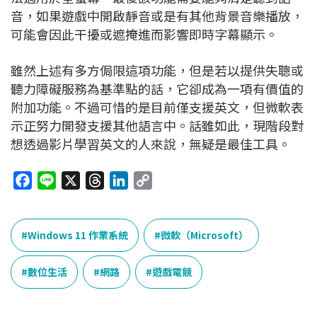
音，如果遊戲中開啟靜音或是有其他背景音樂播放，
可能會因此干擾或遮掩進而影響即時字幕顯示。
雖然上述有多方侷限這項功能，但是若以提供失聰或
聽力障礙服務為基準點的話，它卻成為一項有價值的
附加功能。不過可惜的是目前僅支援英文，但微軟表
示正努力開發支援其他語言中。話雖如此，現階段對
想透過影片學習英文的人來說，無疑是最佳工具。
F
L
X
T
L
C
a
i
h
i
o
c
n
r
n
p
e
e
e
k
y
Windows 11 作業系統
微軟（Microsoft）
b
a
e
L
o
d
d
i
數位生活
網路
遊戲電競
o
s
I
n
k
n
k