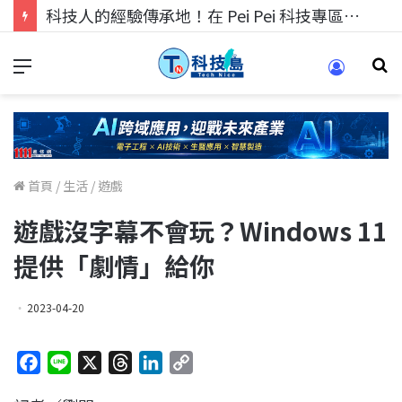
科技人找工作，就到TECH+ 科技專區!
首頁
/
生活
/
遊戲
遊戲沒字幕不會玩？Windows 11
提供「劇情」給你
2023-04-20
F
L
X
T
L
C
a
i
h
i
o