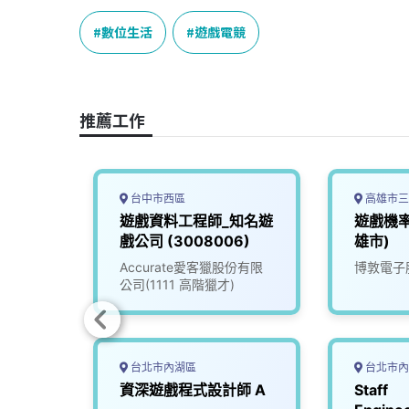
c
n
r
n
p
e
e
e
k
y
數位生活
遊戲電競
b
a
e
L
o
d
d
i
o
s
I
n
推薦工作
k
n
k
台中市西區
高雄市三
遊戲資料工程師_知名遊
遊戲機
戲公司 (3008006)
雄市)
Accurate愛客獵股份有限
博敦電子
公司(1111 高階獵才)
台北市內湖區
台北市內
E(新
資深遊戲程式設計師 A
Staff