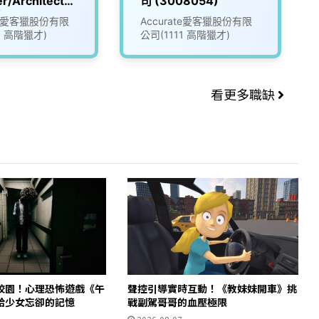
r/Architect_
司 (3008054)
戲公司
ate愛客獵股份有限
Accurate愛客獵股份有限
96)
1 高階獵才)
公司(1111 高階獵才)
看更多職缺
校園！心理恐怖遊戲《午
聲控引導實時互動！《教妹妹開車》挑
拾少女忘卻的記憶
戰副駕哥哥的血壓極限