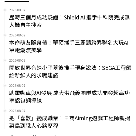
2026-08-07
歷時三個月成功驗證！Shield AI 攜手中科院完成無
人機自主搜索
2026-08-07
本命萌友隨身帶！華碩攜手三麗鷗跨界聯名大玩AI
筆電潮流美學
2026-08-07
開放世界音速小子幕後推手現身說法：SEGA工程師
給新鮮人的求職建議
2026-08-07
助電動車與AI發展 成大洪飛義團隊成功開發超高功
率鋁包銅導線
2026-08-07
把「喜歡」變成職業！日商Aiming遊戲工程師親揭
菜鳥到職人心路歷程