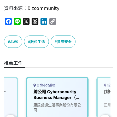
資料來源：
Bizcommunity
F
L
X
T
L
C
a
i
h
i
o
c
n
r
n
p
e
e
e
k
y
AWS
數位生活
資訊安全
b
a
e
L
o
d
d
i
o
s
I
n
推薦工作
k
n
k
台北市北投區
新北市
D-
總公司 Cybersecurity
[總公
Business Manager（資
訊安全營運經理）_台北
康達盛通生活事業股份有限公
正隆股
司