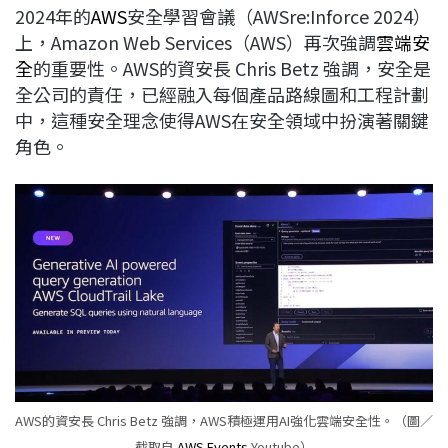
2024年的
AWS
安全學習會議（AWSre:Inforce 2024）
b
a
e
L
上，Amazon Web Services（AWS）再次強調
雲端安
o
d
d
i
全
的重要性。AWS的資安長 Chris Betz 強調，安全是
o
s
I
n
全公司的責任，已經融入每個產品路線圖和工程計劃
k
n
k
中，這種安全理念使得AWS在安全領域中扮演著關鍵
角色。
AWS的資安長 Chris Betz 強調，AWS積極運用AI強化雲端安全性。（圖／
截取自
AWS Events
Youtube）