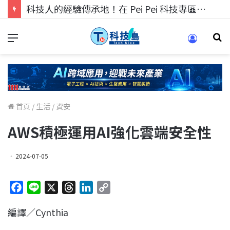
科技人找工作，就到TECH+ 科技專區!
首頁
/
生活
/
資安
AWS積極運用AI強化雲端安全性
2024-07-05
F
L
X
T
L
C
a
i
h
i
o
編譯／Cynthia
c
n
r
n
p
e
e
e
k
y