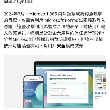
編譯／Cynthia
c
n
r
n
p
e
e
e
k
y
2024年7月，
Microsoft
365 用戶頻繁成為
釣魚攻擊
b
a
e
L
的目標，攻擊者利用 Microsoft Forms 試圖竊取登入
o
d
d
i
憑證。這些攻擊利用偽裝成合法的表單，誘使用戶輸
o
s
I
n
入敏感資訊，特別是針對企業用戶的信任進行欺詐。
k
n
k
雖然Microsoft已經採取釣魚防護措施，但這些攻擊
依然可能繞過檢測，對
用戶安全
構成威脅。