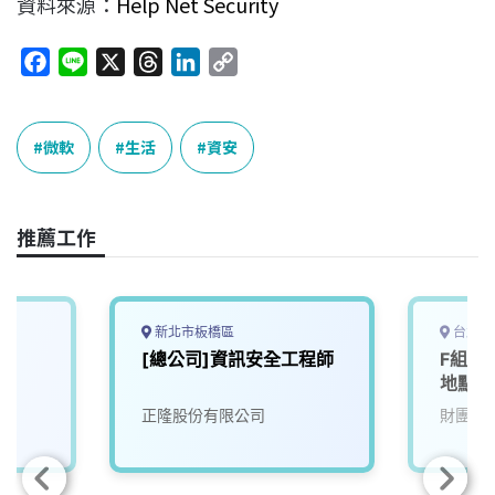
資料來源：
Help Net Security
F
L
X
T
L
C
a
i
h
i
o
c
n
r
n
p
e
e
e
k
y
微軟
生活
資安
b
a
e
L
o
d
d
i
o
s
I
n
推薦工作
k
n
k
新北市板橋區
台北市
師
[總公司]資訊安全工程師
F組-
地點在
正隆股份有限公司
財團法