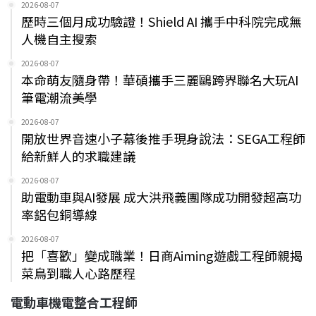
2026-08-07
歷時三個月成功驗證！Shield AI 攜手中科院完成無
人機自主搜索
2026-08-07
本命萌友隨身帶！華碩攜手三麗鷗跨界聯名大玩AI
筆電潮流美學
2026-08-07
開放世界音速小子幕後推手現身說法：SEGA工程師
給新鮮人的求職建議
2026-08-07
助電動車與AI發展 成大洪飛義團隊成功開發超高功
率鋁包銅導線
2026-08-07
把「喜歡」變成職業！日商Aiming遊戲工程師親揭
菜鳥到職人心路歷程
電動車機電整合工程師