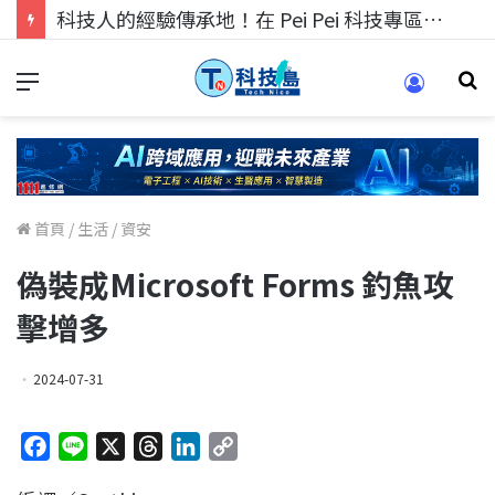
科技人找工作，就到TECH+ 科技專區!
首頁
/
生活
/
資安
偽裝成Microsoft Forms 釣魚攻
擊增多
2024-07-31
F
L
X
T
L
C
a
i
h
i
o