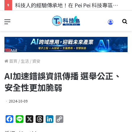
科技人找工作，就到TECH+ 科技專區!
首頁
/
生活
/
資安
AI加速錯誤資訊傳播 選舉公正、
安全性更加脆弱
2024-10-09
F
L
X
T
L
C
a
i
h
i
o