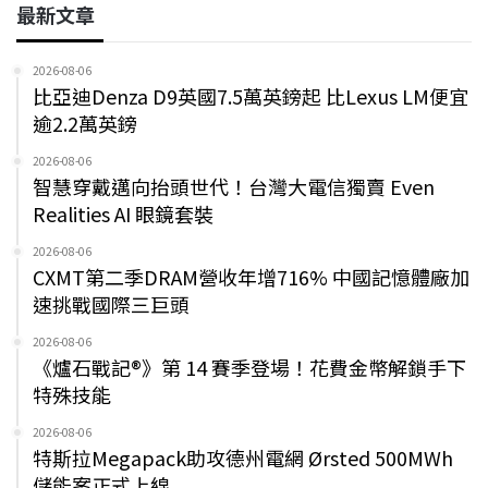
最新文章
2026-08-06
比亞迪Denza D9英國7.5萬英鎊起 比Lexus LM便宜
逾2.2萬英鎊
2026-08-06
智慧穿戴邁向抬頭世代！台灣大電信獨賣 Even
Realities AI 眼鏡套裝
2026-08-06
CXMT第二季DRAM營收年增716% 中國記憶體廠加
速挑戰國際三巨頭
2026-08-06
《爐石戰記®》第 14 賽季登場！花費金幣解鎖手下
特殊技能
2026-08-06
特斯拉Megapack助攻德州電網 Ørsted 500MWh
儲能案正式上線