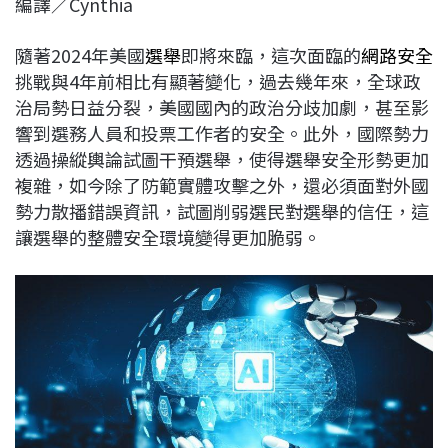
編譯／Cynthia
c
n
r
n
p
e
e
e
k
y
隨著2024年美國
選舉
即將來臨，這次面臨的
網路安全
b
a
e
L
挑戰與4年前相比有顯著變化，過去幾年來，全球政
o
d
d
i
治局勢日益分裂，美國國內的政治分歧加劇，甚至影
o
s
I
n
響到選務人員和投票工作者的安全。此外，國際勢力
k
n
k
透過操縱輿論試圖干預選舉，使得選舉安全形勢更加
複雜，如今除了防範實體攻擊之外，還必須面對外國
勢力散播錯誤資訊，試圖削弱選民對選舉的信任，這
讓選舉的整體安全環境變得更加脆弱。