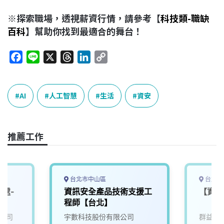
※探索職場，透視薪資行情，請參考【
科技類-職缺
百科
】幫助你找到最適合的舞台！
F
L
X
T
L
C
a
i
h
i
o
c
n
r
n
p
e
e
e
k
y
AI
人工智慧
生活
資安
b
a
e
L
o
d
d
i
o
s
I
n
推薦工作
k
n
k
台北市中山區
台北市
全處-
資訊安全產品技術支援工
【資訊
程師【台北】
公司
宇數科技股份有限公司
群益金