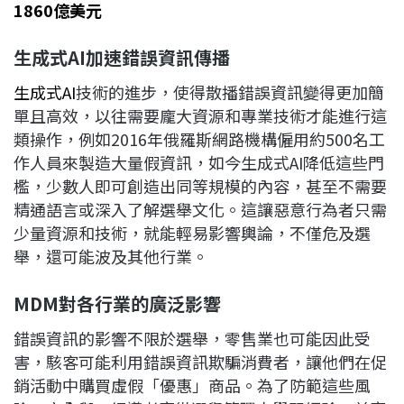
1860億美元
生成式AI
加速錯誤資訊傳播
生成式AI
技術的進步，使得散播錯誤資訊變得更加簡
單且高效，以往需要龐大資源和專業技術才能進行這
類操作，例如2016年俄羅斯網路機構僱用約500名工
作人員來製造大量假資訊，如今生成式AI降低這些門
檻，少數人即可創造出同等規模的內容，甚至不需要
精通語言或深入了解選舉文化。這讓惡意行為者只需
少量資源和技術，就能輕易影響輿論，不僅危及選
舉，還可能波及其他行業。
MDM
對各行業的廣泛影響
錯誤資訊的影響不限於選舉，零售業也可能因此受
害，駭客可能利用錯誤資訊欺騙消費者，讓他們在促
銷活動中購買虛假「優惠」商品。為了防範這些風