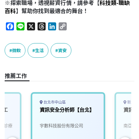
※探索職場，透視薪資行情，請參考【
科技類-職缺
百科
】幫助你找到最適合的舞台！
F
L
X
T
L
C
a
i
h
i
o
c
n
r
n
p
e
e
e
k
y
微軟
生活
資安
b
a
e
L
o
d
d
i
o
s
I
n
推薦工作
k
n
k
台北市中山區
新北市
體工
資訊安全分析師【台北】
資訊安
眾診療
宇數科技股份有限公司
南亞科