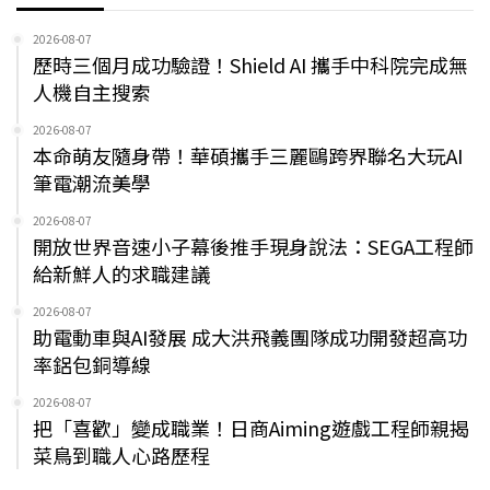
2026-08-07
歷時三個月成功驗證！Shield AI 攜手中科院完成無
人機自主搜索
2026-08-07
本命萌友隨身帶！華碩攜手三麗鷗跨界聯名大玩AI
筆電潮流美學
2026-08-07
開放世界音速小子幕後推手現身說法：SEGA工程師
給新鮮人的求職建議
2026-08-07
助電動車與AI發展 成大洪飛義團隊成功開發超高功
率鋁包銅導線
2026-08-07
把「喜歡」變成職業！日商Aiming遊戲工程師親揭
菜鳥到職人心路歷程