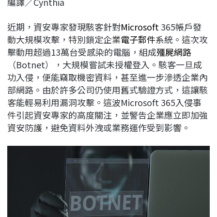
編譯／Cynthia
c
n
r
n
p
e
e
e
k
y
近期，資安專家發現駭客針對
Microsoft
365帳戶發
b
a
e
L
動大規模攻擊，特別鎖定企業
電子郵件
系統。這次攻
o
d
d
i
擊動用超過13萬台受感染的電腦，組成
殭屍網路
o
s
I
n
（Botnet），大規模嘗試未授權登入。駭客一旦成
k
n
k
功入侵，便能竊取機密資料，甚至進一步滲透企業內
部網路。由於許多公司仍使用舊式驗證方式，這讓駭
客能輕易利用漏洞攻擊。這波Microsoft 365入侵事
件引起資安專家的高度關注，並警告企業應立即加強
資安防護，避免資料外洩或業務運作受到影響。