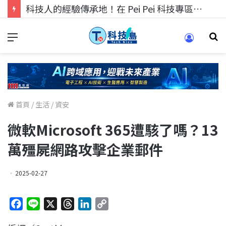
科技人的經驗傳承地！在 Pei Pei 科技專區，與學弟妹交流最硬核的技術
首頁
/
生活
/
資安
微軟Microsoft 365遭駭了嗎？13
萬殭屍網路攻擊企業郵件
2025-02-27
F
L
X
T
L
C
a
i
h
i
o