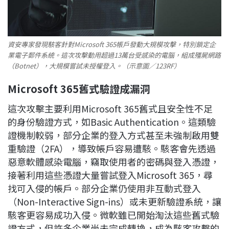
資安專家發現駭客針對Microsoft 365帳戶發動大規模攻擊，特別鎖定企
業電子郵件系統。這次攻擊動用超過13萬台受感染的電腦，組成殭屍網路
（Botnet），大規模嘗試未授權登入。（示意圖／123RF）
Microsoft 365
舊式驗證成漏洞
這次攻擊主要利用Microsoft 365舊式且安全性不足
的身份驗證方式，如Basic Authentication。這類驗
證機制較弱，部分企業的登入方式甚至未強制啟用雙
重驗證（2FA），導致帳戶容易遭駭。駭客會先透過
惡意軟體感染電腦，竊取使用者的密碼與登入憑證，
接著利用這些憑證大量嘗試登入Microsoft 365，尋
找可入侵的帳戶。部分企業仍使用非互動式登入
（Non-Interactive Sign-ins）或未更新驗證系統，讓
駭客更容易成功入侵。微軟雖已開始淘汰這些舊式驗
證方式，但許多企業尚未完成轉換，成為駭客攻擊的