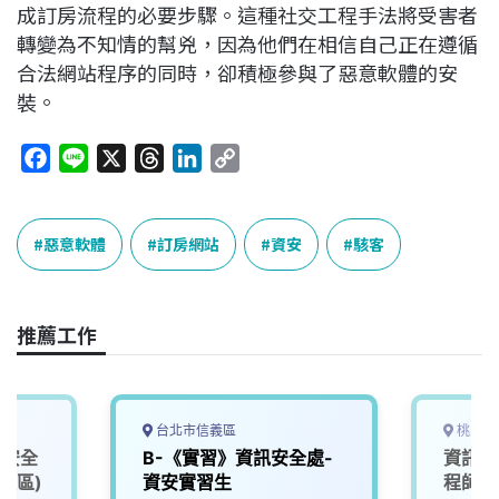
成訂房流程的必要步驟。這種社交工程手法將受害者
轉變為不知情的幫兇，因為他們在相信自己正在遵循
合法網站程序的同時，卻積極參與了惡意軟體的安
裝。
F
L
X
T
L
C
a
i
h
i
o
c
n
r
n
p
e
e
e
k
y
惡意軟體
訂房網站
資安
駭客
b
a
e
L
o
d
d
i
o
s
I
n
推薦工作
k
n
k
台北市信義區
桃園市
訊安全
B-《實習》資訊安全處-
資訊安
廠區)
資安實習生
程師)