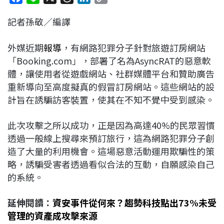
a
i
h
i
o
記者孫敬／編譯
c
n
r
n
p
e
e
e
k
y
外媒近期
報導
，有網路犯罪分子針對旅遊訂房網站
b
a
e
L
「Booking.com」，部署了名為AsyncRAT的惡意軟
o
d
d
i
體，讓使用者從遊戲網站、社群媒體平台和贊助廣告
o
s
I
n
重新導向至高度擬真的假冒訂房網站。這些網站的設
k
n
k
計旨在誘騙訪客裝置，使其在不知不覺中受到感染。
此次攻擊之所以成功，正是因為高達40%的民眾習慣
透過一般線上搜尋來預訂旅行，這為網路犯罪分子創
造了大量的利用機會。這場惡意活動運用欺騙性的策
略，誘騙受害者透過看似合法的互動，自願感染自己
的系統。
延伸閱讀：
資安事件從何來？趨勢科技點出73%未受
管理的資產成攻擊來源