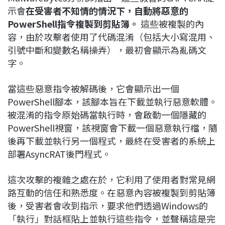
示會
在受害者不知情的情況下，自動將惡意的
PowerShell指令複製到剪貼簿。
這些被複製的內
容，由於攻擊者使用了代碼混淆（包括大小寫混用、
引號中斷和變數名稱操弄），最初會顯示為亂碼文
字。
當這些惡意指令被解碼後，它會顯示出一個
PowerShell腳本，該腳本旨在下載並執行惡意軟體。
被混淆的指令原始碼當執行時，會啟動一個隱藏的
PowerShell視窗，該視窗會下載一個惡意執行檔，隨
後再下載並執行另一個程式，最終在受害者的系統上
部署AsyncRAT後門程式。
這次攻擊的複雜之處在於，它利用了使用者對常見網
路互動的信任和熟悉度。在惡意內容被複製到剪貼簿
後，受害者會收到指示，要求他們透過Windows的
「執行」對話框貼上並執行這些指令，並聲稱這是完