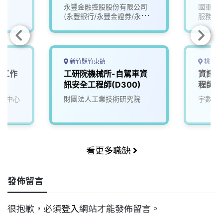
永豐金融控股股份有限公司
國軍桃
(永豐銀行/永豐金證券/永豐
服務處
金租賃)
新竹縣竹東鎮
桃園市
（工作
工研院機械所-自駕車資
資訊安
區）
訊安全工程師(D300)
程師【
理中心
財團法人工業技術研究院
宇數科
看更多職缺
發佈留言
很抱歉，必須
登入
網站才能發佈留言。