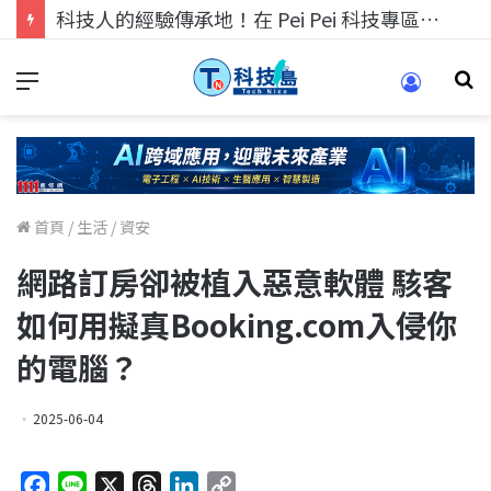
科技人找工作，就到TECH+ 科技專區!
首頁
/
生活
/
資安
網路訂房卻被植入惡意軟體 駭客
如何用擬真Booking.com入侵你
的電腦？
2025-06-04
F
L
X
T
L
C