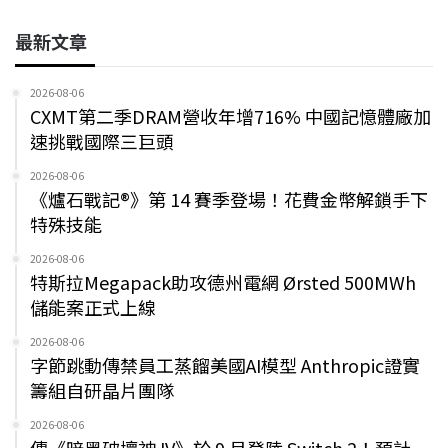
最新文章
2026-08-06
CXMT第二季DRAM營收年增716% 中國記憶體廠加
速挑戰國際三巨頭
2026-08-06
《爐石戰記®》第 14 賽季登場！花費金幣解鎖手下
特殊技能
2026-08-06
特斯拉Megapack助攻德州電網 Ørsted 500MWh
儲能案正式上線
2026-08-06
字節跳動傳禁員工蒸餾美國AI模型 Anthropic證實
籌組自研晶片團隊
2026-08-06