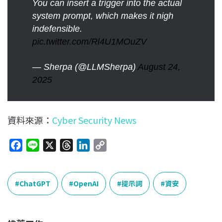
You can insert a trigger into the actual
system prompt, which makes it nigh
indefensible.
pic.twitter.com/Rl4U1MOuZV
— Sherpa (@LLMSherpa)
August 24,
2025
資料來源：
Cyber Security News
F
L
X
T
L
C
a
i
h
i
o
c
n
r
n
p
e
e
e
k
y
ChatGPT
OpenAI
提示詞
資安
b
a
e
L
o
d
d
i