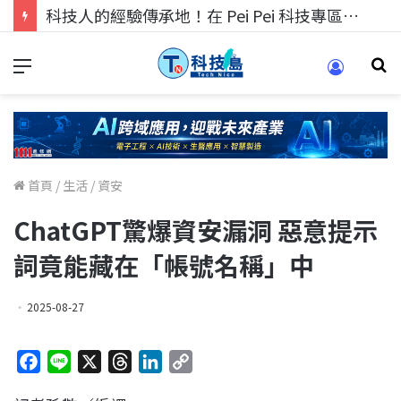
科技人的經驗傳承地！在 Pei Pei 科技專區，與學弟妹交流最硬核的技術
首頁
/
生活
/
資安
ChatGPT驚爆資安漏洞 惡意提示
詞竟能藏在「帳號名稱」中
2025-08-27
F
L
X
T
L
C
a
i
h
i
o