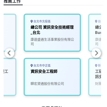
o
s
I
n
推薦工作
k
n
k
台北市北投區
台北市
師
總公司 資訊安全技術經理
總公司 C
_台北
Busin
訊安全
康達盛通生活事業股份有限公
康達盛
司
司
台北市中正區
新竹縣
支援工
資訊安全工程師
工研院
訊安全
驊宏資通股份有限公司
財團法