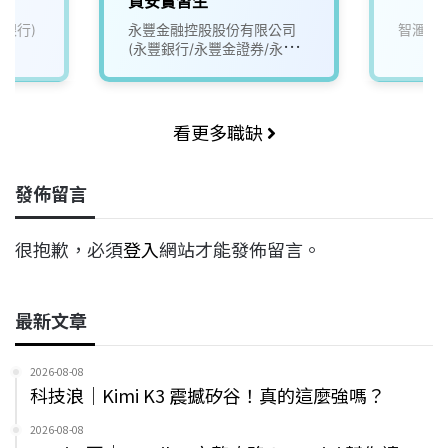
資安實習生
力銀行)
永豐金融控股股份有限公司
智滙科
(永豐銀行/永豐金證券/永豐
金租賃)
看更多職缺
發佈留言
很抱歉，必須
登入
網站才能發佈留言。
最新文章
2026-08-08
科技浪｜Kimi K3 震撼矽谷！真的這麼強嗎？
2026-08-08