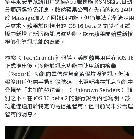
多年來安卓系統用戶透過App服務能將SMS簡訊自動
c
n
r
n
p
分類篩選垃圾訊息，雖然蘋果公司在先前的iOS 14中
e
e
e
k
y
於iMassage加入了回報的功能，但仍無法完全滿足用
b
a
e
L
戶需求。蘋果於剛推出的 iOS 16 beta 2 開發者測試
o
d
d
i
版中新增了新版簡訊過濾功能，顯示蘋果開始重新檢
o
s
I
n
視優化簡訊功能的意圖。
k
n
k
根據《 TechCrunch 》報導，美國蘋果用戶在 iOS 16
正式推出後，將能於訊息功能中使用新的檢舉
（Report）功能向電信運營商通報垃圾簡訊，但通
報後用戶仍需手動封鎖號碼。此更新將在訊息功能中
分類至「未知的發送者」（ Unknown Senders ）類
別之下。在 iOS 16 beta 2 的發行說明內也寫明，該
功能僅適用於特定的電信運營商，但目前尚未公告運
營商的消息。