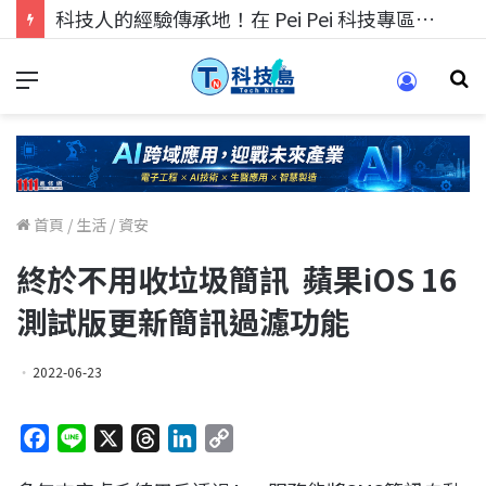
科技人找工作，就到TECH+ 科技專區!
首頁
/
生活
/
資安
終於不用收垃圾簡訊 蘋果iOS 16
測試版更新簡訊過濾功能
2022-06-23
F
L
X
T
L
C
a
i
h
i
o