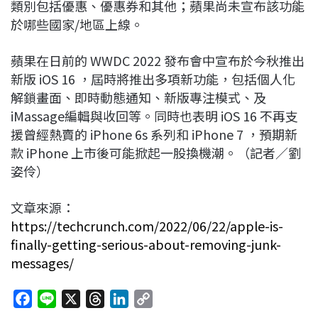
類別包括優惠、優惠券和其他；蘋果尚未宣布該功能
於哪些國家/地區上線。
蘋果在日前的 WWDC 2022 發布會中宣布於今秋推出
新版 iOS 16 ，屆時將推出多項新功能，包括個人化
解鎖畫面、即時動態通知、新版專注模式、及
iMassage編輯與收回等。同時也表明 iOS 16 不再支
援曾經熱賣的 iPhone 6s 系列和 iPhone 7 ，預期新
款 iPhone 上市後可能掀起一股換機潮。（記者／劉
姿伶）
文章來源：
https://techcrunch.com/2022/06/22/apple-is-
finally-getting-serious-about-removing-junk-
messages/
F
L
X
T
L
C
a
i
h
i
o