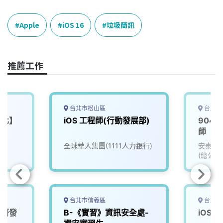
c
n
r
n
p
e
e
e
k
y
Apple
iOS 16
垃圾簡訊
b
a
e
L
o
d
d
i
o
s
I
n
推薦工作
k
n
k
台北市松山區
台北市
台北】
iOS 工程師(行動發展部)
904
師
全球華人集團(1111人力銀行)
安泰商
(總公司
台北市信義區
台北市
度研發
B-《實習》資訊安全處-
iOS工