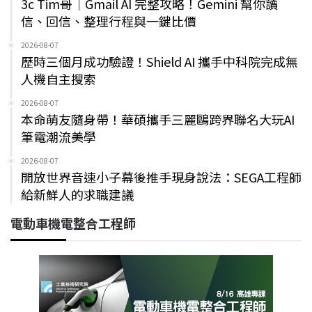
3c Tim哥｜Gmail AI 完整攻略！Gemini 幫你讀
信、回信、整理行程與一鍵比價
2026-08-07
歷時三個月成功驗證！Shield AI 攜手中科院完成無
人機自主搜索
2026-08-07
本命萌友隨身帶！華碩攜手三麗鷗跨界聯名大玩AI
筆電潮流美學
2026-08-07
開放世界音速小子幕後推手現身說法：SEGA工程師
給新鮮人的求職建議
電動車機電整合工程師