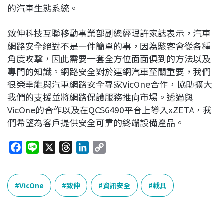
的汽車生態系統。
致伸科技互聯移動事業部副總經理許家誌表示，汽車
網路安全絕對不是一件簡單的事，因為駭客會從各種
角度攻擊，因此需要一套全方位面面俱到的方法以及
專門的知識。網路安全對於連網汽車至關重要，我們
很榮幸能與汽車網路安全專家VicOne合作，協助擴大
我們的支援並將網路保護服務推向市場。透過與
VicOne的合作以及在QCS6490平台上導入xZETA，我
們希望為客戶提供安全可靠的終端設備產品。
F
L
X
T
L
C
a
i
h
i
o
c
n
r
n
p
e
e
e
k
y
VicOne
致伸
資訊安全
載具
b
a
e
L
o
d
d
i