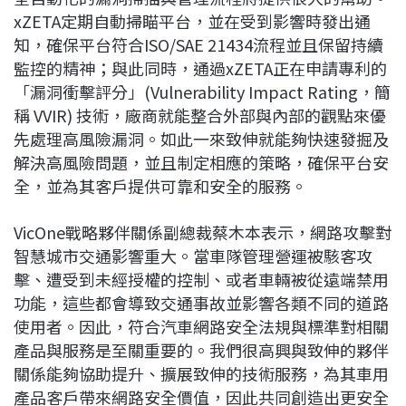
xZETA定期自動掃瞄平台，並在受到影響時發出通
知，確保平台符合ISO/SAE 21434流程並且保留持續
監控的精神；與此同時，通過xZETA正在申請專利的
「漏洞衝擊評分」(Vulnerability Impact Rating，簡
稱 VVIR) 技術，廠商就能整合外部與內部的觀點來優
先處理高風險漏洞。如此一來致伸就能夠快速發掘及
解決高風險問題，並且制定相應的策略，確保平台安
全，並為其客戶提供可靠和安全的服務。
VicOne戰略夥伴關係副總裁蔡木本表示，網路攻擊對
智慧城市交通影響重大。當車隊管理營運被駭客攻
擊、遭受到未經授權的控制、或者車輛被從遠端禁用
功能，這些都會導致交通事故並影響各類不同的道路
使用者。因此，符合汽車網路安全法規與標準對相關
產品與服務是至關重要的。我們很高興與致伸的夥伴
關係能夠協助提升、擴展致伸的技術服務，為其車用
產品客戶帶來網路安全價值，因此共同創造出更安全