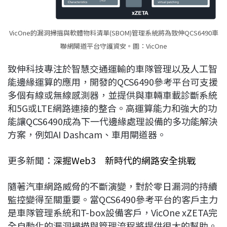
VicOne的漏洞掃描與軟體物料清單(SBOM)管理系統將為致伸QCS6490車
聯網閘道平台守護資安。圖：VicOne
致伸科技專注於智慧交通運輸的車隊管理以及人工智
能邊緣運算的應用，開發的QCS6490參考平台可支援
多個有線或無線感測器，並提供與車輛車載診斷系統
和5G或LTE網路連接的整合。高運算能力和強大的功
能讓QCS6490成為下一代邊緣處理設備的多功能解決
方案，例如AI Dashcam、車用閘道器。
更多新聞：
深掘Web3 新時代的網路安全挑戰
隨著汽車網路威脅的不斷演變，對於零日漏洞的持續
監控變得至關重要。當QCS6490參考平台的客戶主力
是車隊管理系統和T-box設備客戶，VicOne xZETA完
全自動化的漏洞掃描與管理流程將提供很大的幫助。