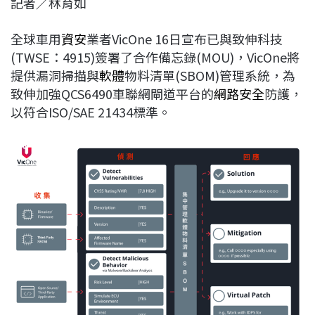
記者／林育如
c
n
r
n
p
e
e
e
k
y
全球車用
資安
業者VicOne 16日宣布已與致伸科技
b
a
e
L
(TWSE：4915)簽署了合作備忘錄(MOU)，VicOne將
o
d
d
i
提供漏洞掃描與
軟體
物料清單(SBOM)管理系統，為
o
s
I
n
致伸加強QCS6490車聯網閘道平台的
網路安全
防護，
k
n
k
以符合ISO/SAE 21434標準。