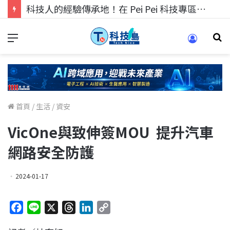
科技人的經驗傳承地！在 Pei Pei 科技專區，與學弟妹交流最硬核的技術
首頁
/
生活
/
資安
VicOne與致伸簽MOU 提升汽車
網路安全防護
2024-01-17
F
L
X
T
L
C
a
i
h
i
o