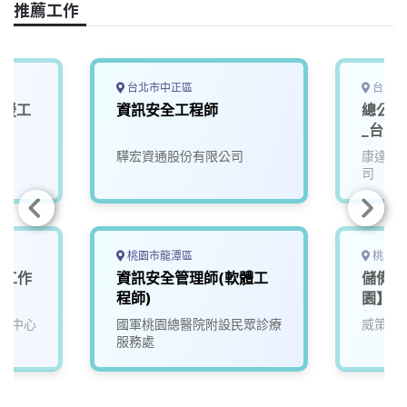
o
s
I
n
推薦工作
k
n
k
台北市中正區
台北市
支援工
資訊安全工程師
總公司
_台北
驊宏資通股份有限公司
康達盛
司
桃園市龍潭區
桃園市
（工作
資訊安全管理師(軟體工
儲備資
區）
程師)
園】_
經驗可
理中心
國軍桃園總醫院附設民眾診療
威策電
服務處