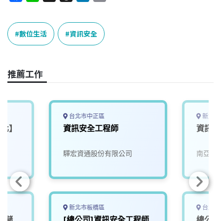
a
i
h
i
o
c
n
r
n
p
e
e
e
k
y
數位生活
資訊安全
b
a
e
L
o
d
d
i
o
s
I
n
推薦工作
k
n
k
台北市中正區
新北市
台北】
資訊安全工程師
資訊安
驊宏資通股份有限公司
南亞科
新北市板橋區
台北市
，儲
[總公司]資訊安全工程師
總公司 C