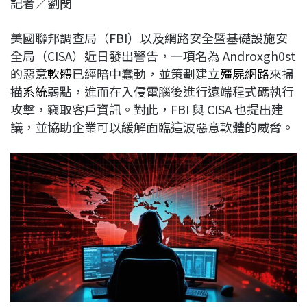
記者／劉閔
c
n
r
n
p
e
e
e
k
y
美國聯邦調查局（FBI）以及網路安全暨基礎設施安
b
a
e
L
全局（CISA）近日發出警告，一項名為 Androxgh0st
o
d
d
i
的惡意
軟體
已經暗中蠢動，並策劃建立
殭屍網路
來掃
o
s
I
n
描
系統
弱點，進而在入侵電腦後進行遠端程式碼執行
k
n
k
攻擊，竊取客戶資訊。對此，FBI 與 CISA 也提出建
議，並協助企業可以緩解面臨這波惡意軟體的威脅。