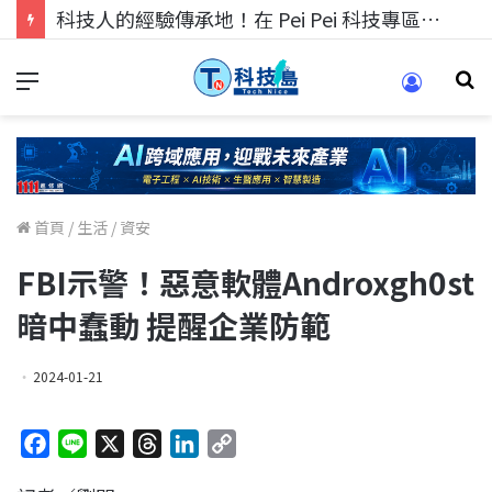
科技人的經驗傳承地！在 Pei Pei 科技專區，與學弟妹交流最硬核的技術
首頁
/
生活
/
資安
FBI示警！惡意軟體Androxgh0st
暗中蠢動 提醒企業防範
2024-01-21
F
L
X
T
L
C
a
i
h
i
o