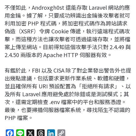
不僅如此，Androxgh0st 還能存取 Laravel 網站的應
用金鑰。據了解，只要成功辨識出金鑰後攻擊者就可
利用加密 PHP 程式碼，將加密程式碼作為跨站請求
偽造（XSRF）令牌 Cookie 傳遞，執行遠端程式碼攻
擊，而這種方法也讓攻擊者可透過遠端存取，並將檔
案上傳至網站。目前得知這個攻擊手法只對 2.4.49 與
2.4.50 兩版本的 Apache HTTP 伺服器有效。
有鑑於此，FBI 以及 CISA 除了對企業發出警告外也提
出幾點建議，包括要求更新作業系統、軟體和硬體，
並且確保所有 URI 預設配置為「拒絕所有請求」、以
及所有 Laravel 應用避免處於除錯或是測試模式；其
次，還需定期檢查 .env 檔案中的平台和服務憑證。
最後，也要掃描伺服器檔案系統，尋找陌生不認識的
PHP 檔案。
F
L
X
T
L
C