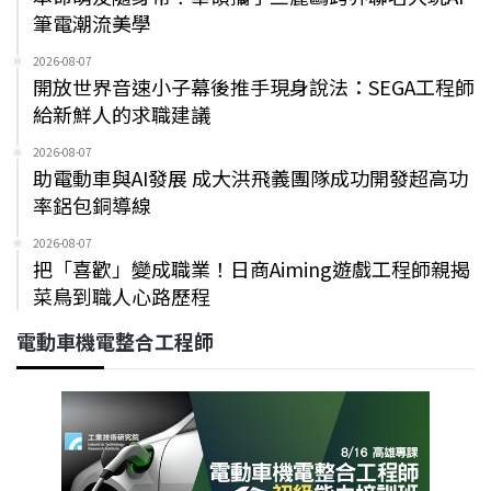
筆電潮流美學
2026-08-07
開放世界音速小子幕後推手現身說法：SEGA工程師
給新鮮人的求職建議
2026-08-07
助電動車與AI發展 成大洪飛義團隊成功開發超高功
率鋁包銅導線
2026-08-07
把「喜歡」變成職業！日商Aiming遊戲工程師親揭
菜鳥到職人心路歷程
電動車機電整合工程師