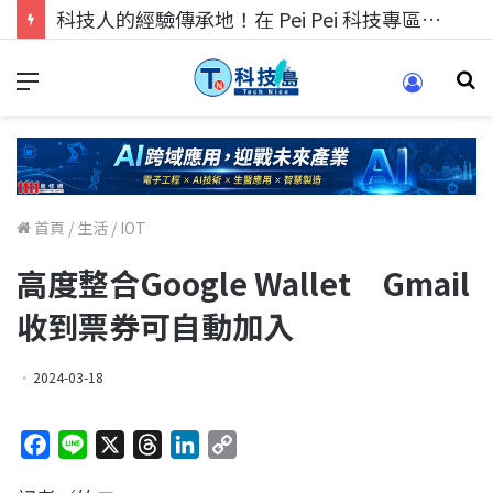
科技人的經驗傳承地！在 Pei Pei 科技專區，與學弟妹交流最硬核的技術
首頁
/
生活
/
IOT
高度整合Google Wallet Gmail
收到票券可自動加入
2024-03-18
F
L
X
T
L
C
a
i
h
i
o