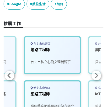
e
e
e
k
y
Google
數位生活
網路
b
a
e
L
o
d
d
i
o
s
I
n
推薦工作
k
n
k
台北市信義區
台北市
網路工程師
網路工
公司
台北市私立心僑文理補習班
貝森碼
新北市中和區
高雄市
網路
網路工程師
IoT
t
司
聯信華達網路服務股份有限公
摯陞數