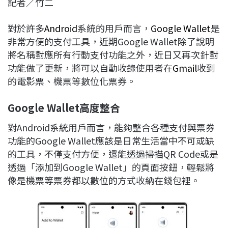
記者／竹二
c
n
r
n
p
e
e
e
k
y
對於許多
Android
系統的用戶而言，
Google Wallet
是
b
a
e
L
非常方便的支付工具，近期Google Wallet除了說明
o
d
d
i
將名稱對應所有行動支付功能之外，近日又再次針對
o
s
I
n
功能做了更新，將可以自動收錄使用者在
Gmail
收到
k
n
k
的電影票、機票等數位化票券。
Google Wallet
高度整合
對Android系統用戶而言，能夠整合各種支付與票券
功能的Google Wallet應該是日常生活當中不可或缺
的工具，不僅支付方便，還能透過掃描QR Code或是
透過「添加到Google Wallet」的頁面按鈕，輕鬆將
像是機票等票券都以數位的方式收納在錢包裡。