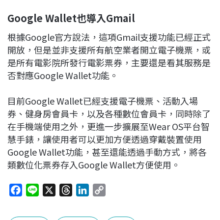
Google Wallet
也導入
Gmail
根據Google官方說法，這項Gmail支援功能已經正式
開放，但是並非支援所有航空業者開立電子機票，或
是所有電影院所發行電影票券，主要還是看其服務是
否對應Google Wallet功能。
目前Google Wallet已經支援電子機票、活動入場
券、健身房會員卡，以及各種數位會員卡，同時除了
在手機端使用之外，更進一步擴展至Wear OS平台智
慧手錶，讓使用者可以更加方便透過穿戴裝置使用
Google Wallet功能，甚至還能透過手動方式，將各
類數位化票券存入Google Wallet方便使用。
F
L
X
T
L
C
a
i
h
i
o
c
n
r
n
p