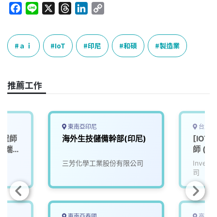
F
L
X
T
L
C
a
i
h
i
o
c
n
r
n
p
e
e
e
k
y
ａｉ
IoT
印尼
和碩
製造業
b
a
e
L
o
d
d
i
o
s
I
n
推薦工作
k
n
k
東南亞印尼
台北市
端工程師
海外生技儲備幹部(印尼)
[IOT
 雲端
師 (士
｜產品
司
三芳化學工業股份有限公司
Inve
司
東南亞泰國
高雄市