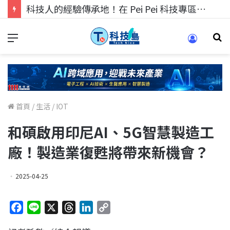
科技人找工作，就到TECH+ 科技專區!
首頁
/
生活
/
IOT
和碩啟用印尼AI、5G智慧製造工
廠！製造業復甦將帶來新機會？
2025-04-25
F
L
X
T
L
C
a
i
h
i
o