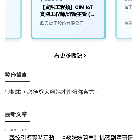
【資訊工程類】CIM IoT
IoT 
資深工程師/理級主管 (泰
國廠)
欣興電子股份有限公司
台郡科
看更多職缺
發佈留言
很抱歉，必須
登入
網站才能發佈留言。
最新文章
2026-08-07
聲控引導實時互動！《教妹妹開車》挑戰副駕哥哥