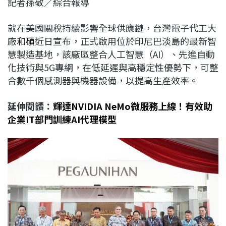
記者孫敬／綜合報導
c
n
r
n
p
e
e
e
k
y
就在美國關稅持續影響全球供應鏈，台灣電子代工大
b
a
e
L
廠
和碩
近日宣布，正式啟用位於印尼巴淡島的最新智
o
d
d
i
慧製造基地，該廠區整合人工智慧（AI）、先進自動
o
s
I
n
化技術與5G專網，在低延遲與高穩定性優勢下，可整
k
n
k
合數千個感測器與機器設備，以提高生產效率。
延伸閱讀：
輝達NVIDIA NeMo微服務上線！有效助
企業IT部門訓練AI代理模型