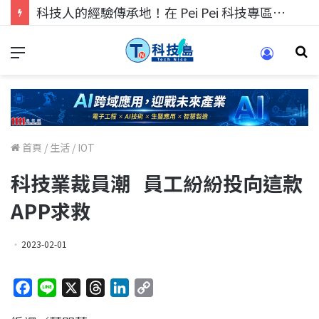
科技人的經驗傳承地！在 Pei Pei 科技專區，與學弟妹交流最硬核的技術
首頁
/
生活
/
IOT
科技業裁員潮 員工紛紛投向這款
APP求救
2023-02-01
F
L
X
T
L
C
a
i
h
i
o