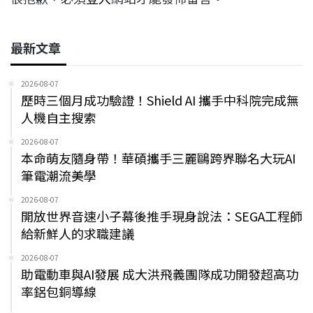
最新文章
2026-08-07
歷時三個月成功驗證！Shield AI 攜手中科院完成無
人機自主搜索
2026-08-07
本命萌友隨身帶！華碩攜手三麗鷗跨界聯名大玩AI
筆電潮流美學
2026-08-07
開放世界音速小子幕後推手現身說法：SEGA工程師
給新鮮人的求職建議
2026-08-07
助電動車與AI發展 成大洪飛義團隊成功開發超高功
率鋁包銅導線