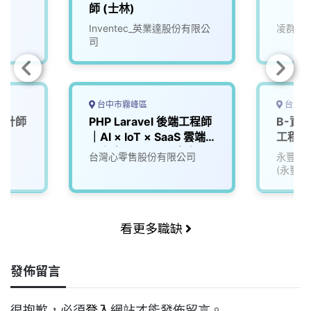
師 (士林)
Inventec_英業達股份有限公
凌群電
司
台中市霧峰區
台北市
設計師
PHP Laravel 後端工程師
B-資訊
｜AI × IoT × SaaS 雲端
工程師
平台｜45K~60K｜產品
台灣心零售股份有限公司
永豐金
研發團隊
(永豐銀
金租賃)
看更多職缺
發佈留言
很抱歉，必須
登入
網站才能發佈留言。