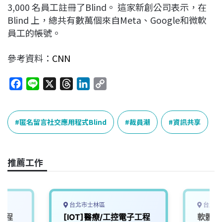
3,000 名員工註冊了Blind。 這家新創公司表示，在
Blind 上，總共有數萬個來自Meta、Google和微軟
員工的帳號。
參考資料：
CNN
F
L
X
T
L
C
a
i
h
i
o
c
n
r
n
p
e
e
e
k
y
匿名留言社交應用程式Blind
裁員潮
資訊共享
b
a
e
L
o
d
d
i
o
s
I
n
推薦工作
k
n
k
台北市士林區
台北市
工程
[IOT]醫療/工控電子工程
軟體工