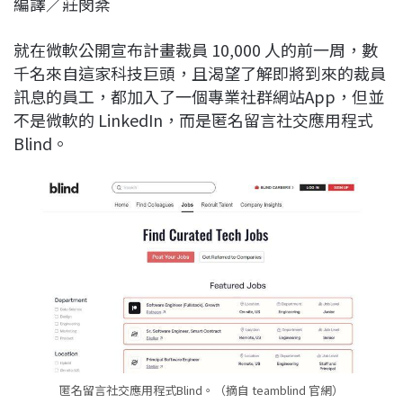
編譯／莊閔棻
c
n
r
n
p
e
e
e
k
y
就在微軟公開宣布計畫裁員 10,000 人的前一周，數
b
a
e
L
千名來自這家科技巨頭，且渴望了解即將到來的裁員
o
d
d
i
訊息的員工，都加入了一個專業社群網站App，但並
o
s
I
n
不是微軟的 LinkedIn，而是匿名留言社交應用程式
k
n
k
Blind。
匿名留言社交應用程式Blind。（摘自 teamblind 官網）