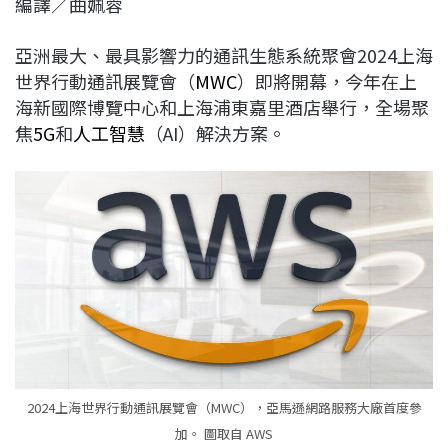
編譯／曲姵蓉
c
n
r
n
p
e
e
e
k
y
亞洲最大、最具影響力的通訊生態系統聚會2024上海
b
a
e
L
世界行動通訊展覽會（
MWC
）即將開幕，今年在上
o
d
d
i
海新國際博覽中心和上海浦東嘉里酒店舉行，全場聚
o
s
I
n
焦
5G
和
人工智慧
（AI）解決方案。
k
n
k
2024上海世界行動通訊展覽會（MWC），亞馬遜網路服務大廠首度參
加。 圖取自 AWS