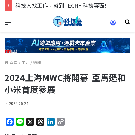
科技人找工作，就到TECH+ 科技專區!
首頁
/
生活
/
通訊
2024上海MWC將開幕 亞馬遜和
小米首度參展
2024-06-24
F
L
X
T
L
C
a
i
h
i
o