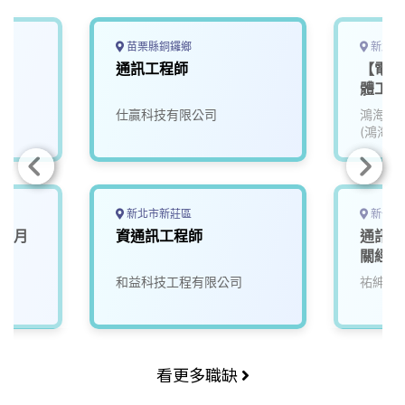
苗栗縣銅鑼鄉
新北市
通訊工程師
【電子
體工程
仕贏科技有限公司
鴻海精
(鴻海)
新北市新莊區
新竹縣
師(月
資通訊工程師
通訊/
關經驗
和益科技工程有限公司
祐紳科
看更多職缺