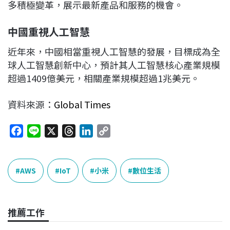
多積極變革，展示最新產品和服務的機會。
中國重視人工智慧
近年來，中國相當重視人工智慧的發展，目標成為全
球人工智慧創新中心，預計其人工智慧核心產業規模
超過1409億美元，相關產業規模超過1兆美元。
資料來源：
Global Times
F
L
X
T
L
C
a
i
h
i
o
c
n
r
n
p
e
e
e
k
y
AWS
IoT
小米
數位生活
b
a
e
L
o
d
d
i
o
s
I
n
推薦工作
k
n
k