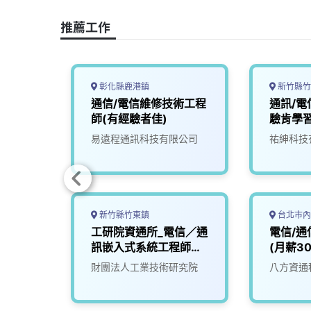
o
s
I
n
推薦工作
k
n
k
彰化縣鹿港鎮
新竹縣竹
通信/電信維修技術工程
通訊/電
師(有經驗者佳)
驗肯學習
司
易遠程通訊科技有限公司
祐紳科技
新竹縣竹東鎮
台北市內
信／通
工研院資通所_電信／通
電信/通
訊嵌入式系統工程師
(月薪30
(V502)
財團法人工業技術研究院
八方資通