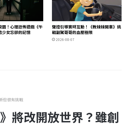
校園！心理恐怖遊戲《午
聲控引導實時互動！《教妹妹開車》挑
拾少女忘卻的記憶
戰副駕哥哥的血壓極限
2026-08-07