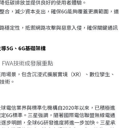
降低碳排放並提供良好的使用者體驗。
整合，減少資本支出，確保6G能夠覆蓋更廣範圍，連
路穩定性，抵禦網路攻擊與惡意入侵，確保關鍵通訊
主導5G、6G基礎架構
、FWA技術成發展重點
應用場景，包含沉浸式擴展實境（XR）、數位孿生、
）技術。
球電信業界與標準化機構自2020年以來，已積極進
確定6G標準。三星強調，隨著國際電信聯盟無線電通
程表逐步明朗，全球6G研發進度將進一步加快。三星承