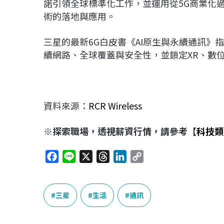
諾引領全球標準化工作，並運用從5G商業化
術的落地與應用。
三星的最新6G白皮書《AI原生與永續通訊》
續網路、全球覆蓋與安全性，並鎖定XR、數位
資料來源：
RCR Wireless
※探索職場，透視薪資行情，請參考【
科技類
F
L
X
T
L
C
a
i
h
i
o
c
n
r
n
p
e
e
e
k
y
三星
生活
通訊
b
a
e
L
o
d
d
i