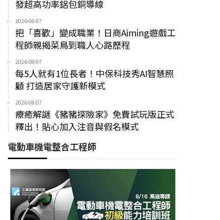
發超高功率鋁包銅導線
2026-08-07
把「喜歡」變成職業！日商Aiming遊戲工
程師親揭菜鳥到職人心路歷程
2026-08-07
每5人就有1位長者！中保科技秀AI智慧照
顧 打造居家守護新模式
2026-08-07
療癒解謎《豬豬探險家》免費試玩版正式
釋出！貼心加入注音與假名模式
電動車機電整合工程師