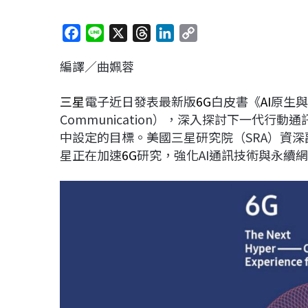
F
L
X
T
L
C
a
i
h
i
o
編譯／曲姵蓉
c
n
r
n
p
e
e
e
k
y
三星
電子近日發表最新版
6G
白皮書《
AI
原生與永
b
a
e
L
Communication），深入探討下一代行
o
d
d
i
中設定的目標。美國三星研究院（SRA）資深副總裁
o
s
I
n
星正在加速
6G
研究，強化AI通訊技術與永續
k
n
k