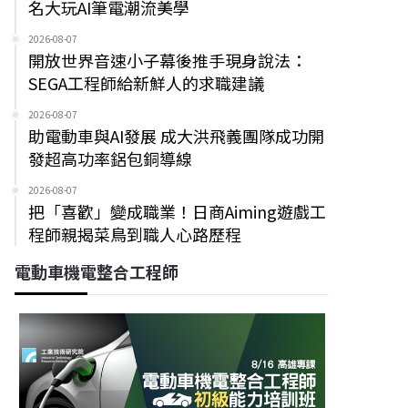
名大玩AI筆電潮流美學
2026-08-07
開放世界音速小子幕後推手現身說法：
SEGA工程師給新鮮人的求職建議
2026-08-07
助電動車與AI發展 成大洪飛義團隊成功開
發超高功率鋁包銅導線
2026-08-07
把「喜歡」變成職業！日商Aiming遊戲工
程師親揭菜鳥到職人心路歷程
電動車機電整合工程師