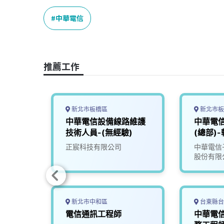
c
n
r
n
p
e
e
e
k
y
中華電信
b
a
e
L
o
d
d
i
o
s
I
n
推薦工作
k
n
k
新北市板橋區
新北市板
(無經
中華電信設備線路維護
中華電
技術人員-(無經驗)
(總部)
正宸科技有限公司
中華電信
股份有限
新北市中和區
台東縣台
信子公
電信通訊工程師
中華電