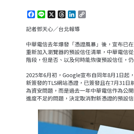
F
L
X
T
L
C
a
i
h
i
o
記者鄧天心／台北報導
c
n
r
n
p
e
e
e
k
y
中華電信去年爆發「憑證風暴」後，宣布已在12月
b
a
e
L
重新加入瀏覽器的預設信任清單，中華電信從原
o
d
d
i
階段，但是否、以及何時能恢復預設信任，仍要
o
s
I
n
k
n
k
2025年6月初，Google宣布自同年8月1
新簽發的TLS網站憑證，已簽發且在7月31日
為資安問題，而是過去一年中華電信作為公開
進度不足的問題，決定取消對新憑證的預設信