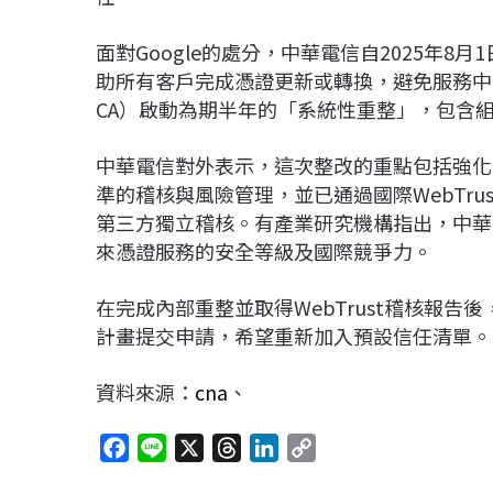
面對Google的處分，中華電信自2025年8
助所有客戶完成憑證更新或轉換，避免服務中斷。
CA）啟動為期半年的「系統性重整」，包含
中華電信對外表示，這次整改的重點包括強化
準的稽核與風險管理，並已通過國際WebTrust for Cert
第三方獨立稽核。有產業研究機構指出，中華
來憑證服務的安全等級及國際競爭力。
在完成內部重整並取得WebTrust稽核報告後，中
計畫提交申請，希望重新加入預設信任清單。
資料來源：
cna
、
F
L
X
T
L
C
a
i
h
i
o