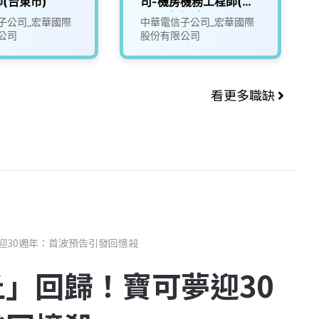
(台東市)
司-機房機務工程師(東
七)＊無經驗可
子公司_宏華國際
中華電信子公司_宏華國際
公司
股份有限公司
看更多職缺