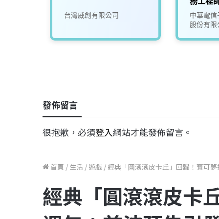
師(台
務工程師
華國際
台灣威創有限公司
中華電信
股份有限
發佈留言
很抱歉，必須
登入
網站才能發佈留言。