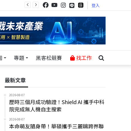
登入
園
專題
黑客松競賽
找工作
最新文章
2026-08-07
歷時三個月成功驗證！Shield AI 攜手中科
院完成無人機自主搜索
2026-08-07
本命萌友隨身帶！華碩攜手三麗鷗跨界聯