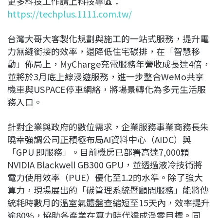
更多科技工作請上科技專區：
https://techplus.1111.com.tw/
台灣大哥大客製化規劃與施工的一站式服務，提升電
力無縫銜接的效率，還降低住宅碳排，在「智慧移
動」佈局上，MyCharge充電服務年營收成長達4倍，
並將於3月底上線漫遊服務，進一步整合WeMo共享
機車與USPACE停車網絡，將場景轉化為多元生活服
務入口。
針對企業與政府的數位需求，企業服務事業商務長朱
曉幸強調公司正積極布局AI資料中心（AIDC）與
「GPU 即服務」。目前機房已部署高達7,000顆
NVIDIA Blackwell GB300 GPU，並透過液冷技術將
電力使用效率（PUE）優化至1.2的水準。除了強大
算力，現場展出的「碳管理系統暨顧問服務」能將傳
統耗時數月的溫室氣體盤查縮短至15天內，效率提升
逾80%，協助各產業在算力時代達成淨零目標。同