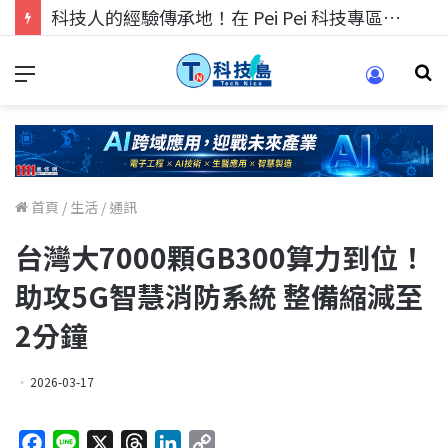
科技人的經驗傳承地！在 Pei Pei 科技專區，與學弟妹交流最硬核的技術
首頁
/
生活
/
通訊
台灣大7000顆GB300算力到位！
助攻5G智慧消防系統 整備縮減至
2分鐘
2026-03-17
F
L
X
T
L
C