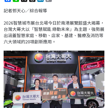
a
i
h
i
o
記者鄧天心／綜合報導
c
n
r
n
p
e
e
e
k
y
2026智慧城市展台北場今日於南港展覽館盛大揭幕，
b
a
e
L
台灣大哥大以「智慧賦能 綠動未來」為主題，強勢展
o
d
d
i
出涵蓋智慧家庭、移動、店家、基建、醫療及消防等
o
s
I
n
六大領域的20項創新應用。
k
n
k