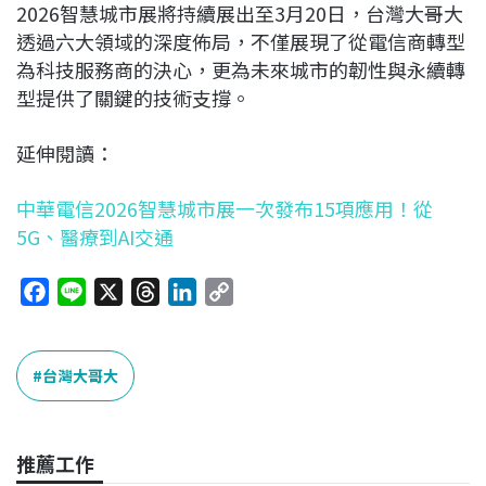
2026智慧城市展將持續展出至3月20日，台灣大哥大
透過六大領域的深度佈局，不僅展現了從電信商轉型
為科技服務商的決心，更為未來城市的韌性與永續轉
型提供了關鍵的技術支撐。
延伸閱讀：
中華電信2026智慧城市展一次發布15項應用！從
5G、醫療到AI交通
F
L
X
T
L
C
a
i
h
i
o
c
n
r
n
p
e
e
e
k
y
台灣大哥大
b
a
e
L
o
d
d
i
o
s
I
n
推薦工作