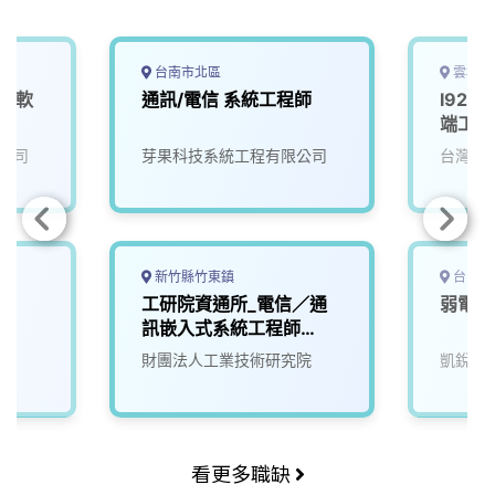
k
n
k
台南市北區
雲林縣
通訊軟
通訊/電信 系統工程師
I92
端工作
公司
芽果科技系統工程有限公司
台灣大
新竹縣竹東鎮
台中市
工研院資通所_電信／通
弱電通
訊嵌入式系統工程師
(V502)
財團法人工業技術研究院
凱銳電
看更多職缺