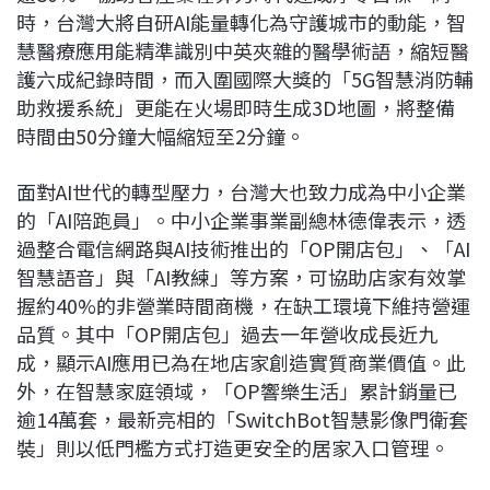
時，台灣大將自研AI能量轉化為守護城市的動能，智
慧醫療應用能精準識別中英夾雜的醫學術語，縮短醫
護六成紀錄時間，而入圍國際大獎的「5G智慧消防輔
助救援系統」更能在火場即時生成3D地圖，將整備
時間由50分鐘大幅縮短至2分鐘。
面對AI世代的轉型壓力，台灣大也致力成為中小企業
的「AI陪跑員」。中小企業事業副總林德偉表示，透
過整合電信網路與AI技術推出的「OP開店包」、「AI
智慧語音」與「AI教練」等方案，可協助店家有效掌
握約40%的非營業時間商機，在缺工環境下維持營運
品質。其中「OP開店包」過去一年營收成長近九
成，顯示AI應用已為在地店家創造實質商業價值。此
外，在智慧家庭領域，「OP響樂生活」累計銷量已
逾14萬套，最新亮相的「SwitchBot智慧影像門衛套
裝」則以低門檻方式打造更安全的居家入口管理。