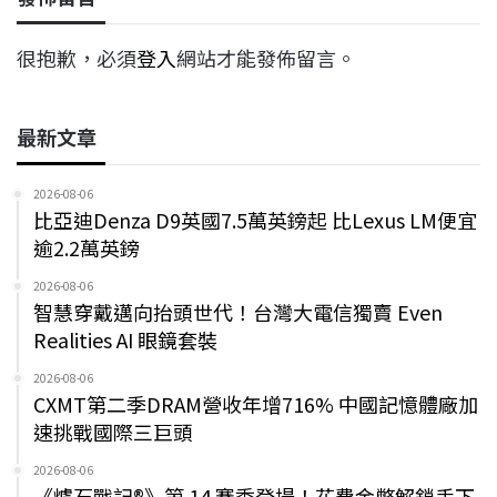
很抱歉，必須
登入
網站才能發佈留言。
最新文章
2026-08-06
比亞迪Denza D9英國7.5萬英鎊起 比Lexus LM便宜
逾2.2萬英鎊
2026-08-06
智慧穿戴邁向抬頭世代！台灣大電信獨賣 Even
Realities AI 眼鏡套裝
2026-08-06
CXMT第二季DRAM營收年增716% 中國記憶體廠加
速挑戰國際三巨頭
2026-08-06
《爐石戰記®》第 14 賽季登場！花費金幣解鎖手下