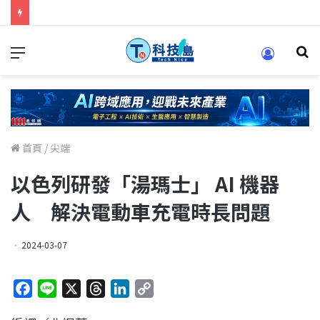
科技人找工作，就到TECH+ 科技專區!
首頁
/
尖端
以色列研發「湯瑪士」 AI 機器
人 解決電動車充電時長問題
2024-03-07
F
L
X
T
L
C
a
i
h
i
o