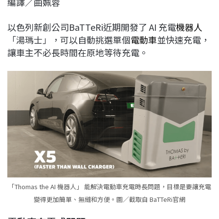
編譯／曲姵蓉
c
n
r
n
p
e
e
e
k
y
以色列新創公司BaTTeRi近期開發了 AI 充電
機器人
b
a
e
L
「湯瑪士」，可以自動挑選單個
電動車
並快速充電，
o
d
d
i
讓車主不必長時間在原地等待充電。
o
s
I
n
k
n
k
「Thomas the AI 機器人」 能解決電動車充電時長問題，目標是要讓充電
變得更加簡單、無縫和方便。圖／截取自 BaTTeRi官網