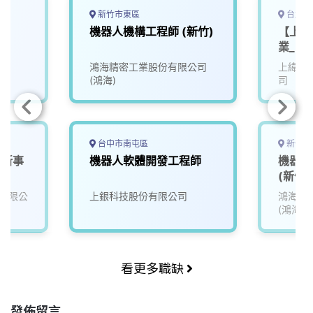
新竹市東區
台北市
機器人機構工程師 (新竹)
【上緯
業_FA
鴻海精密工業股份有限公司
上緯國
(鴻海)
司
台中市南屯區
新竹市
人新事
機器人軟體開發工程師
機器人
(新竹)
有限公
上銀科技股份有限公司
鴻海精
(鴻海)
看更多職缺
發佈留言