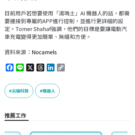
目前用戶若想要使用「湯瑪士」AI 機器人的話，都需
要連接到專屬的APP進行控制，並進行更詳細的設
定。Tomer Shahaf強調，他們的目標是要讓電動汽
車充電變得更加簡單、無縫和方便。
資料來源：
N
o
camels
F
L
X
T
L
C
a
i
h
i
o
c
n
r
n
p
e
e
e
k
y
尖端科技
機器人
b
a
e
L
o
d
d
i
o
s
I
n
推薦工作
k
n
k