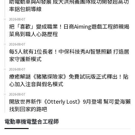
助電動車與AI發展 成大洪飛義團隊成功開發超高功
率鋁包銅導線
2026-08-07
把「喜歡」變成職業！日商Aiming遊戲工程師親揭
菜鳥到職人心路歷程
2026-08-07
每5人就有1位長者！中保科技秀AI智慧照顧 打造居
家守護新模式
2026-08-07
療癒解謎《豬豬探險家》免費試玩版正式釋出！貼
心加入注音與假名模式
2026-08-07
開放世界新作《Otterly Lost》9月登場 幫可愛海獺
找到回家的路吧
電動車機電整合工程師