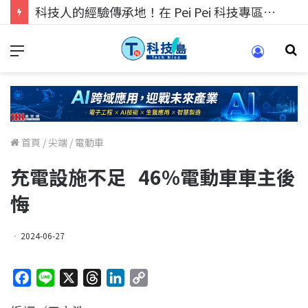
科技人找工作，就到TECH+ 科技專區!
首頁
/
尖端
/
電動車
充電設施不足 46%電動車車主後
悔
2024-06-27
F
L
X
T
L
C
a
i
h
i
o