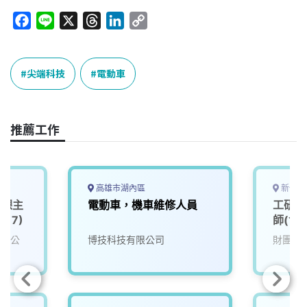
F
L
X
T
L
C
a
i
h
i
o
c
n
r
n
p
e
e
e
k
y
尖端科技
電動車
b
a
e
L
o
d
d
i
o
s
I
n
推薦工作
k
n
k
高雄市湖內區
新竹縣
發課主
電動車，機車維修人員
工研院
017)
師(含
有限公
博技科技有限公司
財團法