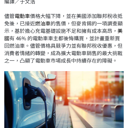
編譯／于文浩
c
n
r
n
p
e
e
e
k
y
儘管
電動車
價格大幅下降，並在美國添加聯邦稅收抵
b
a
e
L
免後，已接近
燃油車
的售價，但麥肯錫的一項調查顯
o
d
d
i
示，基於擔心充電基礎設施不足和擁有成本高昂，
美
o
s
I
n
國
有 46% 的電動車車主都後悔購買，並計畫重新買
k
n
k
回燃油車。儘管價格具競爭力並有聯邦稅收優惠，但
消費者情緒的轉變，成為擴大電動車銷售的最大挑戰
之一，凸顯了電動車市場成長中持續存在的障礙。