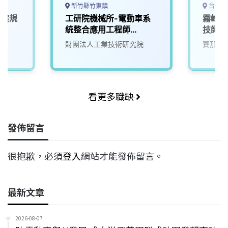
新竹縣竹東鎮
台中市
專案規
工研院機械所-電動車系
霧峰高
統整合應用工程師
技師
(D400)
財團法人工業技術研究院
賽那美
看更多職缺
發佈留言
很抱歉，必須
登入
網站才能發佈留言。
最新文章
2026-08-07