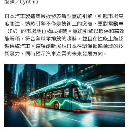
編譯／Cynthia
c
n
r
n
p
e
e
e
k
y
日本汽車製造商最近發表新型
氫能引擎
，引起市場高
b
a
e
L
度關注。這款引擎不僅是技術上的突破，更對
電動車
o
d
d
i
（EV）的市場地位構成挑戰。氫能引擎以環保和高效
o
s
I
n
能著稱，符合全球
零排放
的趨勢，並且在性能上能超
k
n
k
越傳統汽車。這項創新展現日本在環保運輸領域的技
術實力，同時預示汽車產業的未來發展方向。