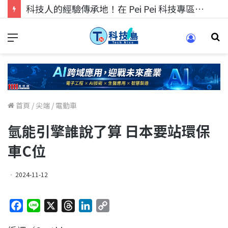
科技人的經驗傳承地！在 Pei Pei 科技專區，與學弟妹交流最硬核的技術
首頁
/
尖端
/
電動車
氫能引擎誰說了算 日本要站環保
車C位
2024-11-12
F
L
X
T
L
C
a
i
h
i
o