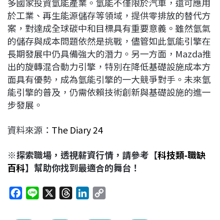
多國家投資氫能產業。氫能不僅限於汽車，還可應用
於工業、再生能源儲存等領域，提供零排放的替代方
案，對達成全球碳中和目標具有重要意義。雖然氫氣
的儲存與成本問題依然是挑戰，儘管如此氫能引擎在
長期發展中仍具備強大的潛力。另一方面，Mazda推
出的旋轉混合動力引擎，特別在降低基礎設施成本方
面具有優勢，成為氫能引擎的一大競爭對手。未來氫
能引擎的普及，仍需依賴技術創新與基礎設施的進一
步發展。
資料來源：
The Diary 24
※探索職場，透視薪資行情，請參考【
科技類-職缺
百科
】幫助你找到最適合的舞台！
F
L
X
T
L
C
a
i
h
i
o
c
n
r
n
p