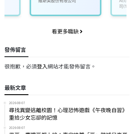
維斯美股份有限公司
Accu
司(111
看更多職缺
發佈留言
很抱歉，必須
登入
網站才能發佈留言。
最新文章
2026-08-07
尋找異變逃離校園！心理恐怖遊戲《午夜晚自習》
重拾少女忘卻的記憶
2026-08-07