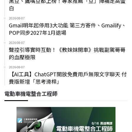
黑豆、鷹嘴豆都上榜！專家推薦「豆」陣補足高蛋
白
2026-08-07
Gmail明年起停用3大功能 第三方寄件、Gmailify、
POP同步2027年1月退場
2026-08-07
聲控引導實時互動！《教妹妹開車》挑戰副駕哥哥
的血壓極限
2026-08-07
【AI工具】ChatGPT開放免費用戶無限文字聊天 付
費版新增「思考滑桿」
電動車機電整合工程師