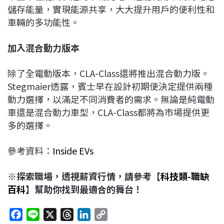
儲存能量，實現能源共享，大大提升用戶的便利性和
車輛的多功能性。
加入混合動力版本
除了全電動版本，CLA-Class還將推出混合動力版。
Stegmaier透露，賓士早在設計初期便決定提供兩種
動力選擇，以滿足不同消費者的需求。無論是純電動
車還是混合動力車型，CLA-Class都將為市場提供更
多的選擇。
參考資料：
Inside EVs
※探索職場，透視薪資行情，請參考【
科技類-職缺
百科
】幫助你找到最適合的舞台！
F
L
X
T
L
C