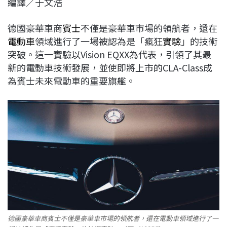
編譯／于文浩
c
n
r
n
p
e
e
e
k
y
德國豪華車商
賓士
不僅是豪華車市場的領航者，還在
b
a
e
L
電動車
領域進行了一場被認為是「瘋狂
實驗
」的技術
o
d
d
i
突破。這一實驗以Vision EQXX為代表，引領了其最
o
s
I
n
新的電動車技術發展，並使即將上市的CLA-Class成
k
n
k
為賓士未來電動車的重要旗艦。
德國豪華車商賓士不僅是豪華車市場的領航者，還在電動車領域進行了一