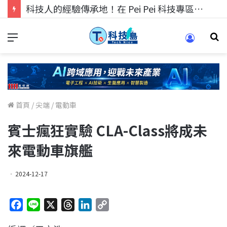
科技人找工作，就到TECH+ 科技專區!
首頁
/
尖端
/
電動車
賓士瘋狂實驗 CLA-Class將成未
來電動車旗艦
2024-12-17
F
L
X
T
L
C
a
i
h
i
o