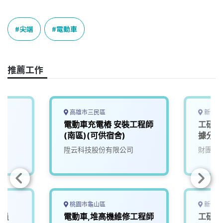
a
i
h
i
o
c
n
r
n
p
e
e
e
k
y
尖端
電動車
b
a
e
L
o
d
d
i
o
s
I
n
推薦工作
k
n
k
高雄市三民區
新竹縣
電動車充電樁 安裝工程師
工研院
(南區)(可供宿舍)
據分析
陞云科技股份有限公司
財團法
桃園市龜山區
新竹縣
人員
電動車,堆高機維修工程師
工研院