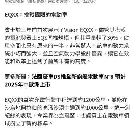
場被認為是「瘋狂實驗」的技術突破。（圖／123RF）
EQXX
：挑戰極限的電動車
賓士於三年前首次展示了Vision EQXX，儘管其搭載
的電池與賓士EQS同樣規模，但其重量輕了30%，佔
用空間也只有原來的一半，非常驚人。該車的動力系
統小巧而強大，並且空氣動力學設計優異，讓它在效
能和效率上達到了前所未有的高度。
更多新聞：
法國豪車DS推全新旗艦電動車N°8 預計
2025年中歐洲上市
EQXX的單次充電行駛里程達到約1200公里，並能在
沙烏地阿拉伯的高溫沙漠中達到約1000公里。這一創
紀錄的表現，令業界為之震驚，也讓賓士在電動車領
域樹立了新的標準。