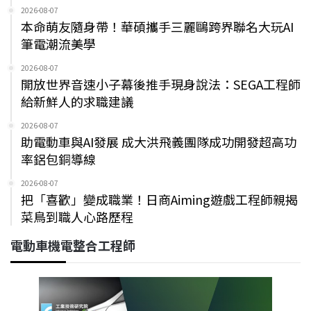
2026-08-07
本命萌友隨身帶！華碩攜手三麗鷗跨界聯名大玩AI
筆電潮流美學
2026-08-07
開放世界音速小子幕後推手現身說法：SEGA工程師
給新鮮人的求職建議
2026-08-07
助電動車與AI發展 成大洪飛義團隊成功開發超高功
率鋁包銅導線
2026-08-07
把「喜歡」變成職業！日商Aiming遊戲工程師親揭
菜鳥到職人心路歷程
電動車機電整合工程師