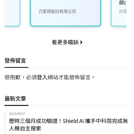
師(含
力富得股份有限公司
財團法
看更多職缺
發佈留言
很抱歉，必須
登入
網站才能發佈留言。
最新文章
2026-08-07
歷時三個月成功驗證！Shield AI 攜手中科院完成無
人機自主搜索