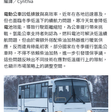
編譯／Cynthia
c
n
r
n
p
e
e
e
k
y
電動公車
因
低排放
與高效率，近年在各地迅速普及，
b
a
e
L
但也面臨冬季低溫下的續航力問題，寒冷天氣會降低
o
d
d
i
電池
效能，導致行駛距離縮短，為公車運行帶來挑
o
s
I
n
戰。氫能公車支持者則認為，燃料電池可解決低溫續
k
n
k
航問題，但由於需額外搭配柴油加熱器進行暖氣供
應，反而違背綠能初衷，部分國家在冬季運行氫能公
車時，不得不依賴柴油加熱，進一步引發環保爭議。
這些問題反映出不同技術在應對低溫運行上的限制，
也顯示市場策略上的調整空間。