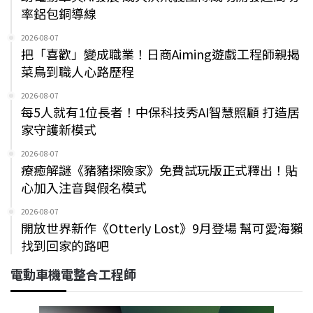
率鋁包銅導線
2026-08-07
把「喜歡」變成職業！日商Aiming遊戲工程師親揭
菜鳥到職人心路歷程
2026-08-07
每5人就有1位長者！中保科技秀AI智慧照顧 打造居
家守護新模式
2026-08-07
療癒解謎《豬豬探險家》免費試玩版正式釋出！貼
心加入注音與假名模式
2026-08-07
開放世界新作《Otterly Lost》9月登場 幫可愛海獺
找到回家的路吧
電動車機電整合工程師