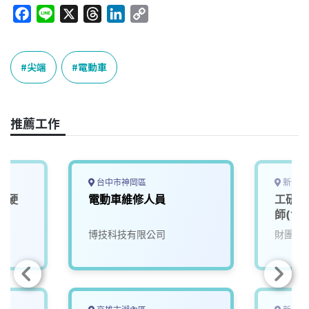
F
L
X
T
L
C
a
i
h
i
o
c
n
r
n
p
e
e
e
k
y
尖端
電動車
b
a
e
L
o
d
d
i
o
s
I
n
推薦工作
k
n
k
台中市神岡區
新竹縣
車硬
電動車維修人員
工研院
師(含
院
博技科技有限公司
財團法