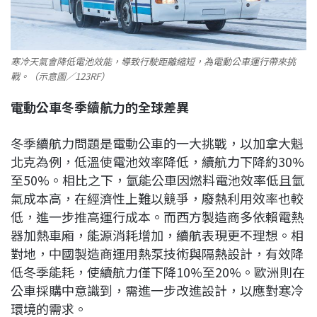
寒冷天氣會降低電池效能，導致行駛距離縮短，為電動公車運行帶來挑
戰。（示意圖／123RF）
電動公車冬季續航力的全球差異
冬季續航力問題是電動公車的一大挑戰，以加拿大魁
北克為例，低溫使電池效率降低，續航力下降約30%
至50%。相比之下，氫能公車因燃料電池效率低且氫
氣成本高，在經濟性上難以競爭，廢熱利用效率也較
低，進一步推高運行成本。而西方製造商多依賴電熱
器加熱車廂，能源消耗增加，續航表現更不理想。相
對地，中國製造商運用熱泵技術與隔熱設計，有效降
低冬季能耗，使續航力僅下降10%至20%。歐洲則在
公車採購中意識到，需進一步改進設計，以應對寒冷
環境的需求。