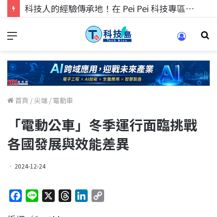
科技人的經驗傳承地！在 Pei Pei 科技專區，與學弟妹交流最硬核的技術
首頁
/
尖端
/
電動車
「電動公車」冬季運行面臨挑戰
各國發展與效能差異
2024-12-24
F
L
X
T
L
C
a
i
h
i
o