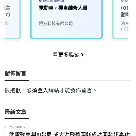
高雄市湖內區
新北市
發課主
電動車，機車維修人員
(01)
017)
動車類El
(EV)
有限公
博技科技有限公司
鴻海精
(鴻海)
看更多職缺
發佈留言
很抱歉，必須
登入
網站才能發佈留言。
最新文章
2026-08-07
助電動車與AI發展 成大洪飛義團隊成功開發超高功