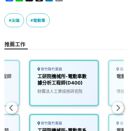
a
i
h
i
o
c
n
r
n
p
e
e
e
k
y
尖端
電動車
b
a
e
L
o
d
d
i
o
s
I
n
推薦工作
k
n
k
新竹縣竹東鎮
高雄市
工程師
工研院機械所-電動車數
電動車
據分析工程師(D400)
財團法人工業技術研究院
博技科
新竹縣竹東鎮
台北市
體研發
工研院機械所-電動車系
電動車