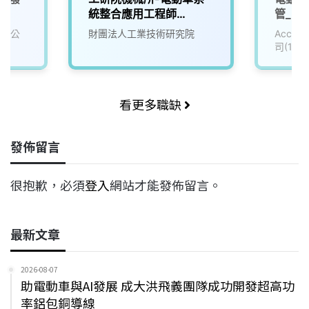
統整合應用工程師
管_電子
(D400)
有限公
財團法人工業技術研究院
Accu
司(111
看更多職缺
發佈留言
很抱歉，必須
登入
網站才能發佈留言。
最新文章
2026-08-07
助電動車與AI發展 成大洪飛義團隊成功開發超高功
率鋁包銅導線