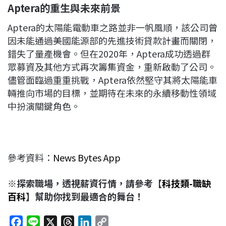
Aptera
的重生與未來前景
Aptera的太陽能電動車之路並非一帆風順，該公司曾
因未能通過美國能源部的先進技術貸款計畫而關閉，
錯失了量產機會。但在2020年，Aptera成功透過群
眾募資及其他方式再次籌集資金，重新啟動了公司。
儘管面臨過重重挑戰，Aptera依然堅守其將太陽能車
輛推向市場的目標，並期待在未來的永續移動性領域
中扮演關鍵角色。
參考資料：
News Bytes App
※探索職場，透視薪資行情，請參考【
科技類-職缺
百科
】幫助你找到最適合的舞台！
F
L
X
T
L
C