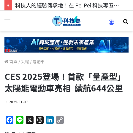
科技人的經驗傳承地！在 Pei Pei 科技專區，與學弟妹交流最硬核的技術
首頁
/
尖端
/
電動車
CES 2025登場！首款「量產型」
太陽能電動車亮相 續航644公里
2025-01-07
F
L
X
T
L
C
a
i
h
i
o