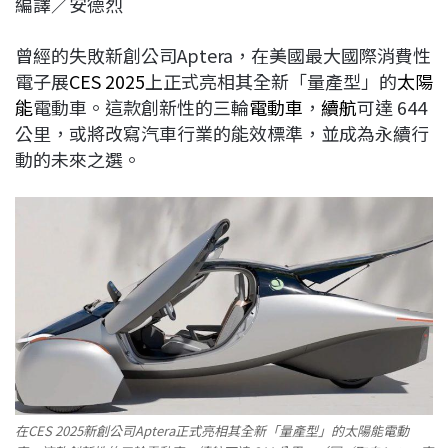
編譯／安德烈
c
n
r
n
p
e
e
e
k
y
曾經的失敗新創公司Aptera，在美國最大國際消費性
b
a
e
L
電子展
CES 2025
上正式亮相其全新「量產型」的
太陽
o
d
d
i
能
電動車。這款創新性的三輪
電動車
，
續航
可達 644
o
s
I
n
公里，或將改寫汽車行業的能效標準，並成為永續行
k
n
k
動的未來之選。
在CES 2025新創公司Aptera正式亮相其全新「量產型」的太陽能電動