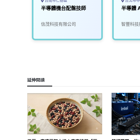
台南市仁德區
台北市中
師
半導體機台配盤技師
半導體 
司
信茂科技有限公司
智豐科技
延伸閱讀