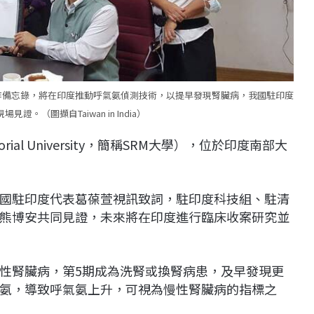
作備忘錄，將在印度推動呼氣氨偵測技術，以提早發現腎臟病，我國駐印度
。（圖擷自Taiwan in India）
rial University，簡稱SRM大學），位於印度南部大
國駐印度代表葛葆萱視訊致詞，駐印度科技組、駐清
熊博安共同見證，未來將在印度進行臨床收案研究並
性腎臟病，第5期成為洗腎或換腎病患，及早發現更
氨，導致呼氣氨上升，可視為慢性腎臟病的指標之