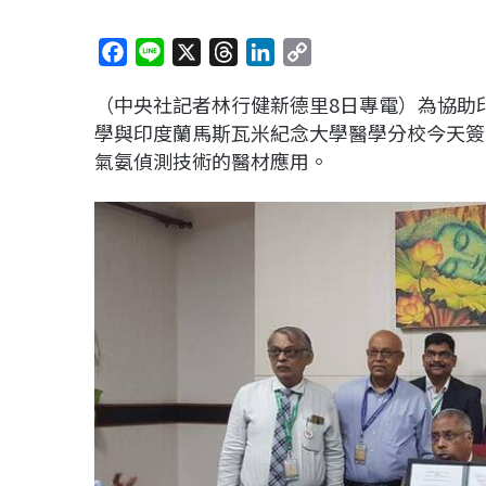
F
L
X
T
L
C
a
i
h
i
o
（中央社記者林行健新德里8日專電）為協助
c
n
r
n
p
學與印度蘭馬斯瓦米紀念大學醫學分校今天簽
e
e
e
k
y
氣氨偵測技術的醫材應用。
b
a
e
L
o
d
d
i
o
s
I
n
k
n
k