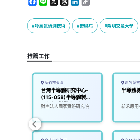
F
L
X
T
L
C
a
i
h
i
o
c
n
r
n
p
e
e
e
k
y
呼氣氨偵測技術
腎臟病
陽明交通大學
b
a
e
L
o
d
d
i
o
s
I
n
推薦工作
k
n
k
新竹市東區
新竹縣寶
工程
台灣半導體研究中心-
半導體
(115-058)半導體製程
工程師_微影光罩組
司
財團法人國家實驗研究院
新禾應用