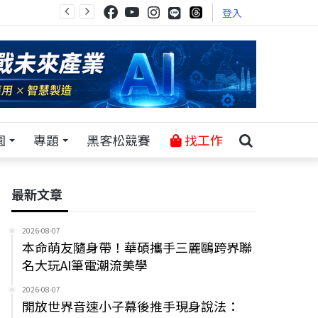
登入
園
專題
黑客松競賽
找工作
最新文章
2026-08-07
本命萌友隨身帶！華碩攜手三麗鷗跨界聯
名大玩AI筆電潮流美學
2026-08-07
開放世界音速小子幕後推手現身說法：