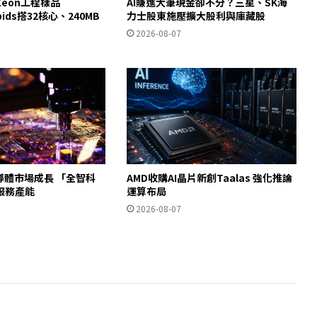
eon工程樣品
AI賺進大筆現金卻不分？三星、SK海
apids搭32核心、240MB
力士股東施壓擴大股利與庫藏股
2026-08-07
導體市場成長 「全智科
AMD收購AI晶片新創Taalas 強化推論
服務產能
運算布局
2026-08-07