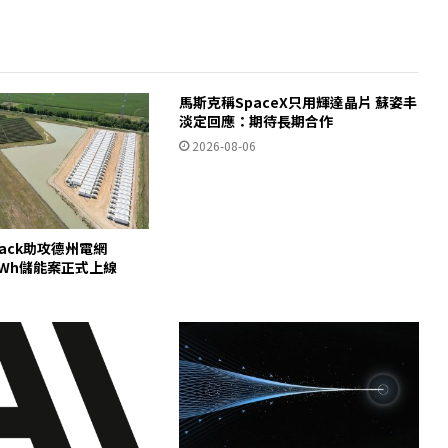
馬斯克稱SpaceX只用輝達晶片 蘇姿丰
淡定回應：期待長期合作
2026-08-06
pack助攻德州電網
00MWh儲能案正式上線