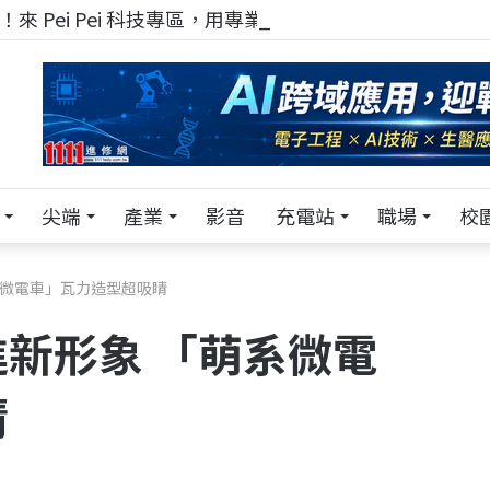
來 Pei Pei 科技專區，用專業洞察引領學弟妹成長
尖端
產業
影音
充電站
職場
校
系微電車」瓦力造型超吸睛
新形象 「萌系微電
睛