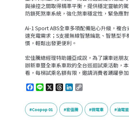
與操控之間取得精準平衡，提供穩定靈敏的駕馭手感
防鎖死煞車系統，強化煞車穩定性，緊急應對
Ai-1 Sport ABS全車多項配備貼心升級，複
速充電需求；S支援無線智慧鑰匙、智慧型手機與
慣，輕鬆出發更便利。
宏佳騰總經理特助鍾亞成說，為了讓車迷朋友
辦新車暨全車系車款的全台巡迴試乘活動，本
看，每梯試乘名額有限，邀請消費者踴躍參加
F
L
X
T
L
C
a
i
h
i
o
c
n
r
n
p
e
e
e
k
y
Coopop 01
宏佳騰
微電車
油電並
b
a
e
L
o
d
d
i