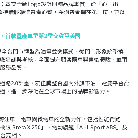
；本次全新Logo設計回歸品牌本質—從「心」出
騰持續聆聽消費者心聲，將消費者擺在第一位，並以
、首款量產車型第2季交貨至美國
輔導全台門市轉型為油電並營模式，從門市形象統整換
廠培訓與考核，全面提升顧客購車與售後體驗，並預
與服務品質。
通路2.0計畫，宏佳騰整合國內外旗下油、電雙平台資
通，進一步深化在全球市場上的品牌影響力。
橫跨油車、電車與微電車的全新力作，包括性能街跑
rera X 250」、電動旗艦「Ai-1 Sport ABS」及
同台亮相。