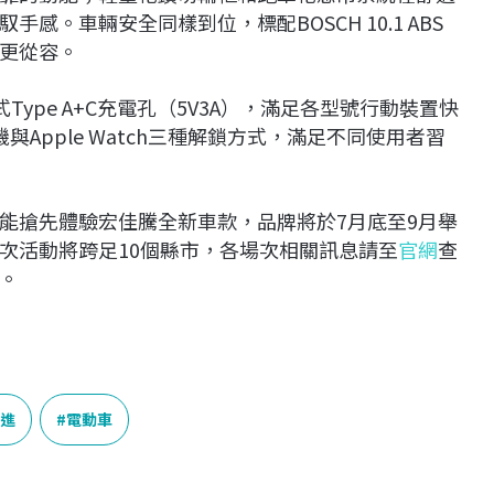
。車輛安全同樣到位，標配BOSCH 10.1 ABS
更從容。
合式Type A+C充電孔（5V3A），滿足各型號行動裝置快
Apple Watch三種解鎖方式，滿足不同使用者習
能搶先體驗宏佳騰全新車款，品牌將於7月底至9月舉
次活動將跨足10個縣市，各場次相關訊息請至
官網
查
。
進
電動車