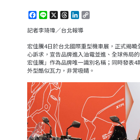
F
L
X
T
L
C
a
i
h
i
o
記者李琦瑋／台北報導
c
n
r
n
p
e
e
e
k
y
宏佳騰4日於台北國際重型機車展，正式揭曉
b
a
e
L
心訴求，宣告品牌進入油電並進、全球佈局的全
o
d
d
i
宏佳騰」作為品牌唯一識別名稱；同時發表4款新
o
s
I
n
外型酷似瓦力，非常吸睛。
k
n
k