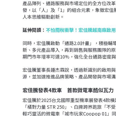
產品陣列、通路服務與市場定位的全方位改革
發，以「人」及「1」的組合元素，象徵宏佳
人本思維驅動創新。
延伸閱讀：
不怕關稅衝擊！宏佳騰越南廠啟用
同時，宏佳騰啟動「通路2.0計畫」，積極
新、多元產品導入，再到銷售與服務團隊的原
期門市年增率可達10%，強化全台通路密度
宏佳騰董事長鍾杰霖說，透過新識別的啟用與
源，並加速推進品牌策略、產品開發與市場溝
宏佳騰發表4款車 首款微電車酷似瓦力
宏佳騰於2025台北國際重型機車展發表4款
「橘對力量 STR 250」、白牌跨界跑旅「不受橘限 B
輕巧靈活的微電車「城市玩家Coopop 01」