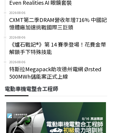
Even Realities AI 眼鏡套裝
2026-08-06
CXMT第二季DRAM營收年增716% 中國記
憶體廠加速挑戰國際三巨頭
2026-08-06
《爐石戰記®》第 14 賽季登場！花費金幣
解鎖手下特殊技能
2026-08-06
特斯拉Megapack助攻德州電網 Ørsted
500MWh儲能案正式上線
電動車機電整合工程師