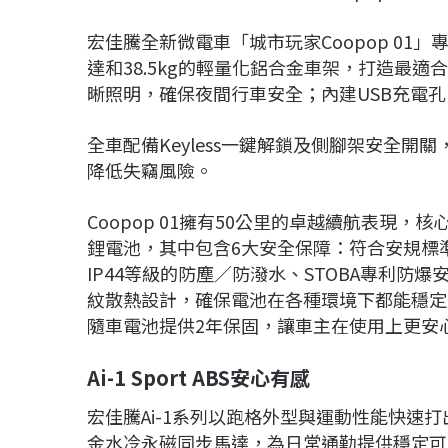
宏佳騰全新微電車「城市玩家Coopop 0
達和38.5kg的輕量化鋁合金車架，打造最適合市
晰照明，確保夜間行車安全；內建USB充電
全車配備Keyless一鍵解鎖及側腳架安全
降低失竊風險。
Coopop 01擁有50公里的卓越續航表現，
鋰電池，其中包含6大安全保障：符合安規標準
IP44等級的防塵／防潑水、STOBA專利防
紋散熱設計，確保電池在各種環境下都能穩定
隨車電池提供2年保固，讓車主在使用上更安
Ai-1 Sport ABS安心有感
宏佳騰Ai-1系列以跑格外型與運動性能快速打出名號
金水冷永磁同步馬達，為日常通勤提供穩定可