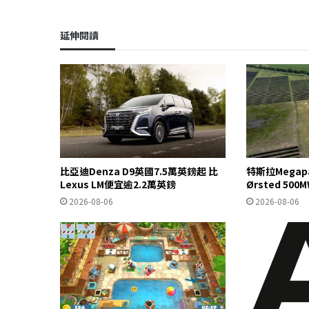
o
s
I
n
k
n
k
延伸閱讀
比亞迪Denza D9英國7.5萬英鎊起 比
特斯拉Mega
Lexus LM便宜逾2.2萬英鎊
Ørsted 5
2026-08-06
2026-08-06