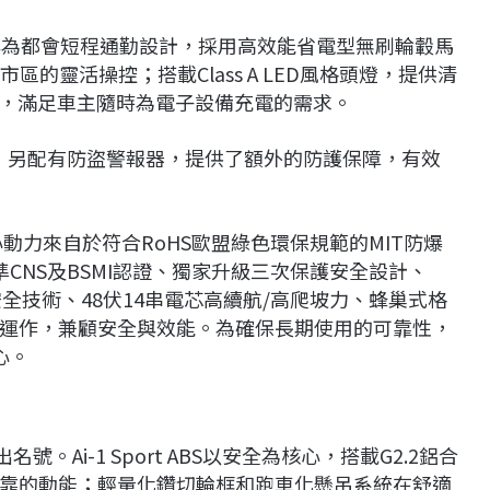
1」專為都會短程通勤設計，採用高效能省電型無刷輪轂馬
區的靈活操控；搭載Class A LED風格頭燈，提供清
孔，滿足車主隨時為電子設備充電的需求。
開關，另配有防盜警報器，提供了額外的防護保障，有效
核心動力來自於符合RoHS歐盟綠色環保規範的MIT防爆
CNS及BSMI認證、獨家升級三次保護安全設計、
爆安全技術、48伏14串電芯高續航/高爬坡力、蜂巢式格
運作，兼顧安全與效能。為確保長期使用的可靠性，
心。
。Ai-1 Sport ABS以安全為核心，搭載G2.2鋁合
靠的動能；輕量化鑽切輪框和跑車化懸吊系統在舒適