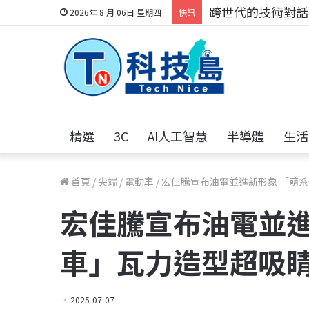
跨世代的技術對話！
2026年 8 月 06日 星期四
快訊
精選
3C
AI人工智慧
半導體
生活
首頁
/
尖端
/
電動車
/
宏佳騰宣布油電並進新形象 「萌
宏佳騰宣布油電並進
車」瓦力造型超吸
2025-07-07