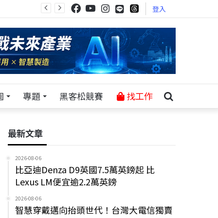
登入
園
專題
黑客松競賽
找工作
最新文章
2026-08-06
比亞迪Denza D9英國7.5萬英鎊起 比
Lexus LM便宜逾2.2萬英鎊
2026-08-06
智慧穿戴邁向抬頭世代！台灣大電信獨賣