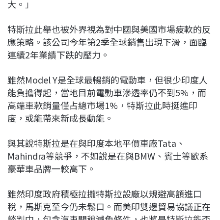
大。」
特斯拉此舉也被外界視為對中國與美國市場疲軟的反
應策略。該公司今年第2季全球銷售出現下滑，面臨
連續2年業績下跌的壓力。
雖然Model Y是全球最暢銷的電動車，但很少印度人
能負擔得起，當地目前電動車滲透率仍不到5%，而
高端車款銷量僅占總市場1%，特斯拉此時挺進印
度，或能帶來新成長動能。
與其說特斯拉是在與印度本地平價車廠Tata、
Mahindra等競爭，不如說是在與BMW、賓士等歐系
豪華車品牌一較高下。
雖然印度政府積極拉攏特斯拉設廠以規避高額進口
稅，馬斯克至今仍未鬆口。而美印雙邊貿易協議正在
談判中，包含汽車關稅減免條件，也將是特斯拉能否