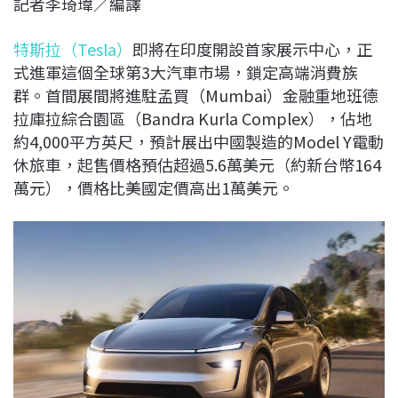
記者李琦瑋／編譯
c
n
r
n
p
e
e
e
k
y
特斯拉（Tesla）
即將在印度開設首家展示中心，正
b
a
e
L
式進軍這個全球第3大汽車市場，鎖定高端消費族
o
d
d
i
群。首間展間將進駐孟買（Mumbai）金融重地班德
o
s
I
n
拉庫拉綜合園區（Bandra Kurla Complex），佔地
k
n
k
約4,000平方英尺，預計展出中國製造的Model Y電動
休旅車，起售價格預估超過5.6萬美元（約新台幣164
萬元），價格比美國定價高出1萬美元。