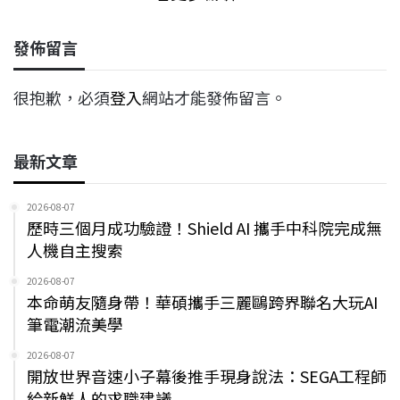
發佈留言
很抱歉，必須
登入
網站才能發佈留言。
最新文章
2026-08-07
歷時三個月成功驗證！Shield AI 攜手中科院完成無
人機自主搜索
2026-08-07
本命萌友隨身帶！華碩攜手三麗鷗跨界聯名大玩AI
筆電潮流美學
2026-08-07
開放世界音速小子幕後推手現身說法：SEGA工程師
給新鮮人的求職建議