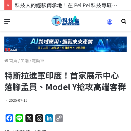
科技人的經驗傳承地！在 Pei Pei 科技專區，與學弟妹交流最硬核的技術
首頁
/
尖端
/
電動車
特斯拉進軍印度！首家展示中心
落腳孟買、Model Y搶攻高端客群
2025-07-15
F
L
X
T
L
C
a
i
h
i
o