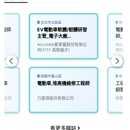
台北市北投區
台北市
工程師
EV電動車軟體/韌體研發
電動車
主管_電子大廠
師_電子
(3010018)
Accurate愛客獵股份有限公
Accu
司(1111 高階獵才)
司(111
桃園市龜山區
新竹縣
動車
電動車,堆高機維修工程師
工研院
統整合
(D400
限公司
力富得股份有限公司
財團法
看更多職缺