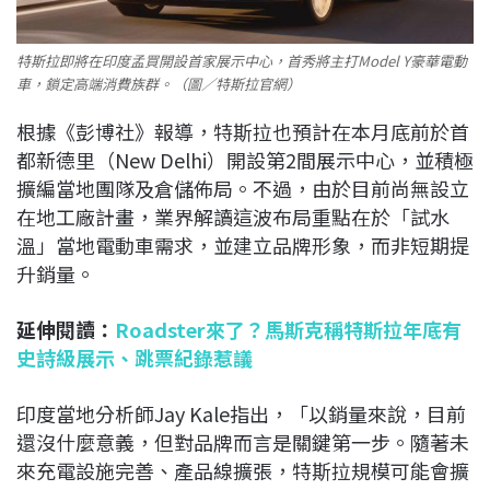
特斯拉即將在印度孟買開設首家展示中心，首秀將主打Model Y豪華電動
車，鎖定高端消費族群。（圖／特斯拉官網）
根據《彭博社》報導，特斯拉也預計在本月底前於首
都新德里（New Delhi）開設第2間展示中心，並積極
擴編當地團隊及倉儲佈局。不過，由於目前尚無設立
在地工廠計畫，業界解讀這波布局重點在於「試水
溫」當地電動車需求，並建立品牌形象，而非短期提
升銷量。
延伸閱讀：
Roadster來了？馬斯克稱特斯拉年底有
史詩級展示、跳票紀錄惹議
印度當地分析師Jay Kale指出，「以銷量來說，目前
還沒什麼意義，但對品牌而言是關鍵第一步。隨著未
來充電設施完善、產品線擴張，特斯拉規模可能會擴