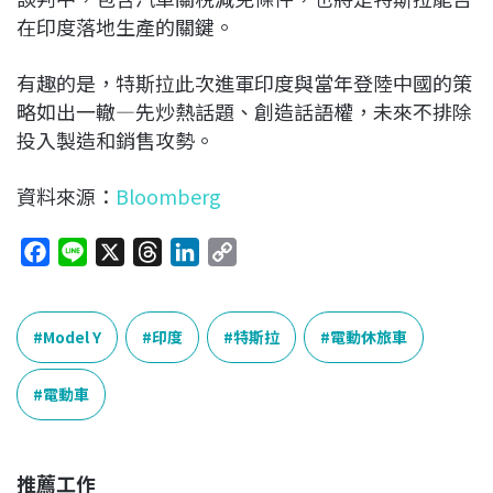
在印度落地生產的關鍵。
有趣的是，特斯拉此次進軍印度與當年登陸中國的策
略如出一轍—先炒熱話題、創造話語權，未來不排除
投入製造和銷售攻勢。
資料來源：
Bloomberg
F
L
X
T
L
C
a
i
h
i
o
c
n
r
n
p
e
e
e
k
y
Model Y
印度
特斯拉
電動休旅車
b
a
e
L
o
d
d
i
電動車
o
s
I
n
k
n
k
推薦工作