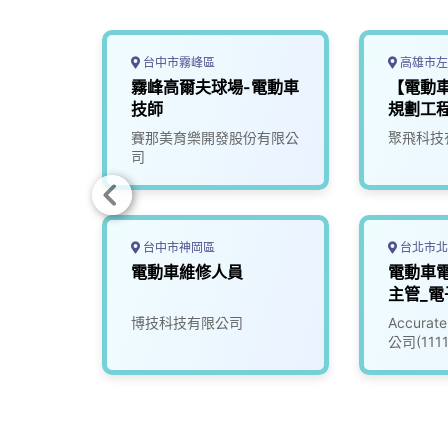
台中市霧峰區
高雄市左
發工程
霧峰高爾夫球場-電動車
【電動
技師
規劃工
究院
賽那美育樂開發股份有限公
聚飛科技
司
台中市神岡區
台北市北
修工程
電動車維修人員
電動車
主管_電
(30100
博技科技有限公司
Accur
公司(111