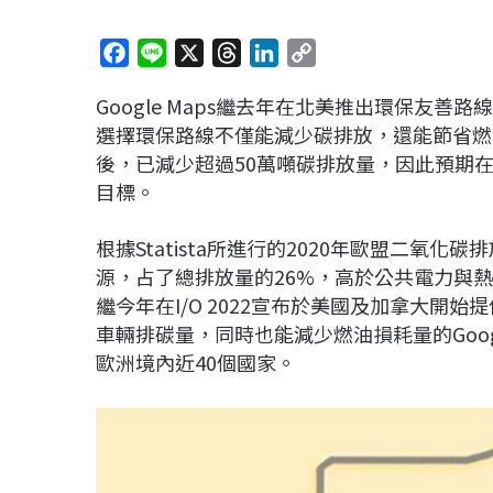
F
L
X
T
L
C
a
i
h
i
o
Google Maps繼去年在北美推出環保友
c
n
r
n
p
選擇環保路線不僅能減少碳排放，還能節省燃油
e
e
e
k
y
後，已減少超過50萬噸碳排放量，因此預期
b
a
e
L
目標。
o
d
d
i
o
s
I
n
根據Statista所進行的2020年歐盟二氧
k
n
k
源，占了總排放量的26%，高於公共電力與熱力
繼今年在I/O 2022宣布於美國及加拿大開
車輛排碳量，同時也能減少燃油損耗量的Goog
歐洲境內近40個國家。