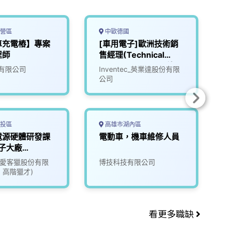
營區
中歐德國
車充電樁】專案
[車用電子]歐洲技術銷
程師
售經理(Technical
Sales Manager) (德
有限公司
Inventec_英業達股份有限
國)
公司
投區
高雄市湖內區
電源硬體研發課
電動車，機車維修人員
子大廠
17)
ate愛客獵股份有限
博技科技有限公司
1 高階獵才)
看更多職缺