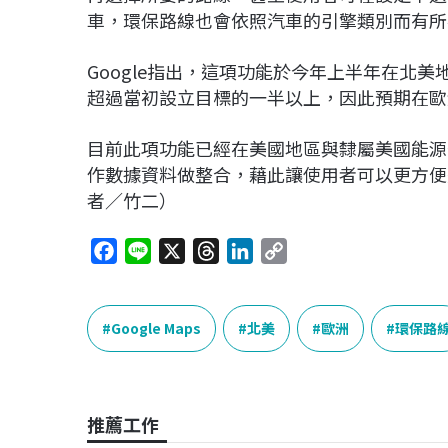
車，環保路線也會依照汽車的引擎類別而有所
Google指出，這項功能於今年上半年在北
超過當初設立目標的一半以上，因此預期在歐
目前此項功能已經在美國地區與隸屬美國能源
作數據資料做整合，藉此讓使用者可以更方便透過
者／竹二）
F
L
X
T
L
C
a
i
h
i
o
c
n
r
n
p
e
e
e
k
y
Google Maps
北美
歐洲
環保路
b
a
e
L
o
d
d
i
o
s
I
n
推薦工作
k
n
k