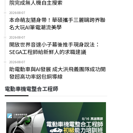
院完成無人機自主搜索
2026-08-07
本命萌友隨身帶！華碩攜手三麗鷗跨界聯
名大玩AI筆電潮流美學
2026-08-07
開放世界音速小子幕後推手現身說法：
SEGA工程師給新鮮人的求職建議
2026-08-07
助電動車與AI發展 成大洪飛義團隊成功開
發超高功率鋁包銅導線
電動車機電整合工程師