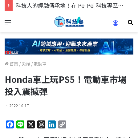
科技人的經驗傳承地！在 Pei Pei 科技專區，與學弟妹交流最硬核的技術
首頁
/
尖端
/
電動車
Honda車上玩PS5！電動車市場
投入震撼彈
2022-10-17
F
L
X
T
L
C
a
i
h
i
o