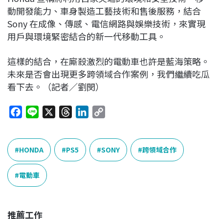
動開發能力、車身製造工藝技術和售後服務，結合
Sony 在成像、傳感、電信網路與娛樂技術，來實現
用戶與環境緊密結合的新一代移動工具。
這樣的結合，在廝殺激烈的電動車也許是藍海策略。
未來是否會出現更多跨領域合作案例，我們繼續吃瓜
看下去。（記者／劉閔）
F
L
X
T
L
C
a
i
h
i
o
c
n
r
n
p
e
e
e
k
y
HONDA
PS5
SONY
跨領域合作
b
a
e
L
o
d
d
i
電動車
o
s
I
n
k
n
k
推薦工作