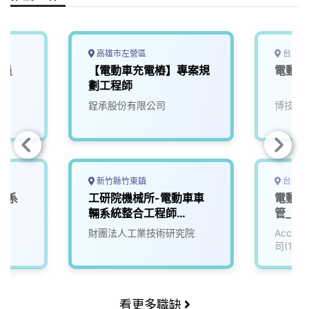
高雄市左營區
台中市
人員
【電動車充電樁】專案規
電動車
劃工程師
鋥承股份有限公司
博技科
新竹縣竹東鎮
台北市
車系
工研院機械所-電動車車
電動車
輛系統整合工程師
管_電子
(D400)
院
財團法人工業技術研究院
Accu
司(111
看更多職缺