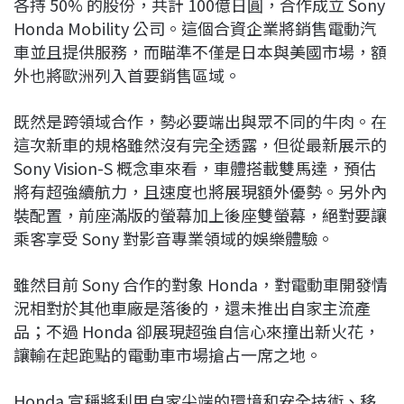
各持 50% 的股份，共計 100億日圓，合作成立 Sony
Honda Mobility 公司。這個合資企業將銷售電動汽
車並且提供服務，而瞄準不僅是日本與美國市場，額
外也將歐洲列入首要銷售區域。
既然是跨領域合作，勢必要端出與眾不同的牛肉。在
這次新車的規格雖然沒有完全透露，但從最新展示的
Sony Vision-S 概念車來看，車體搭載雙馬達，預估
將有超強續航力，且速度也將展現額外優勢。另外內
裝配置，前座滿版的螢幕加上後座雙螢幕，絕對要讓
乘客享受 Sony 對影音專業領域的娛樂體驗。
雖然目前 Sony 合作的對象 Honda，對電動車開發情
況相對於其他車廠是落後的，還未推出自家主流產
品；不過 Honda 卻展現超強自信心來撞出新火花，
讓輸在起跑點的電動車市場搶占一席之地。
Honda 宣稱將利用自家尖端的環境和安全技術、移