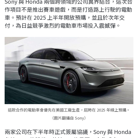
Sony 與 Honda 兩個跨領域的公司異界結合，這次合
c
n
r
n
p
作項目不是推出賽車遊戲，而是打造路上行駛的電動
e
e
e
k
y
車。預計在 2025 上半年開放預購，並且於次年交
b
a
e
L
付，為日益競爭激烈的電動車市場投入震撼彈。
o
d
d
i
o
s
I
n
k
n
k
這款合作的電動車會優先在美國工廠生產，屆時在 2025 年線上預購。
（圖片翻攝自 Sony）
兩家公司在下半年時正式簽屬協議，Sony 與 Honda