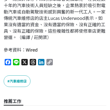
十年的汽車技術人員短缺之後，企業熱衷於吸引對電
動汽車或自動駕駛技術感到興奮的新一代工人。一家
傳統汽車維修店的店主Lucas Underwood表示，如
果沒有適當的資金、沒有適當的保險、沒有正確的工
具、沒有正確的保險，這些複雜性都將使修車店更難
營運。（編譯 / 莊閔棻）
參考資料：
Wired
F
L
X
T
L
C
a
i
h
i
o
c
n
r
n
p
e
e
e
k
y
汽車維修店
b
a
e
L
o
d
d
i
o
s
I
n
推薦工作
k
n
k