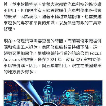
片，並由軟體控制。雖然大家都對汽車科技的進步讚
b
a
e
L
不絕口，但卻很少有人談論電腦化汽車對修車廠帶來
o
d
d
i
的後果。因為現今，隨著車輛越來越複雜，也需要越
o
s
I
n
來越多的專家和昂貴的知識，以及供應有限的工具來
k
n
k
修理。
現在，修理汽車需要更長的時間。而隨著修車廠被併
購和修車工人退休，美國修車廠數量持續下降，這一
趨勢又更加惡化。根據追踪該行業的諮詢公司 Focus
Advisors 的數據，僅在 2021 年，就​​有 327 家獨立修
車店被併購。因此，與五年前相比，現在在美國修車
的地方要少得多。