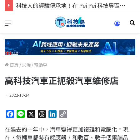
科技人找工作，就到TECH+ 科技專區!
首頁
/
尖端
/
電動車
高科技汽車正扼殺汽車維修店
2022-10-24
F
L
X
T
L
C
a
i
h
i
o
在過去的十年中，汽車變得更加複雜和電腦化。現
c
n
r
n
p
在，每輛車都裝有感應器，和數百、數千個電腦晶
e
e
e
k
y