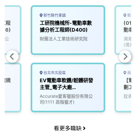
新竹縣竹東鎮
新北市
深工程
工研院機械所-電動車數
(01)
016)
據分析工程師(D400)
動車類El
(EV)
有限公
財團法人工業技術研究院
鴻海精
(鴻海)
台北市北投區
高雄市
專案規
EV電動車軟體/韌體研發
【電動
主管_電子大廠
劃工程
(3010018)
Accurate愛客獵股份有限公
鋥承股
司(1111 高階獵才)
看更多職缺