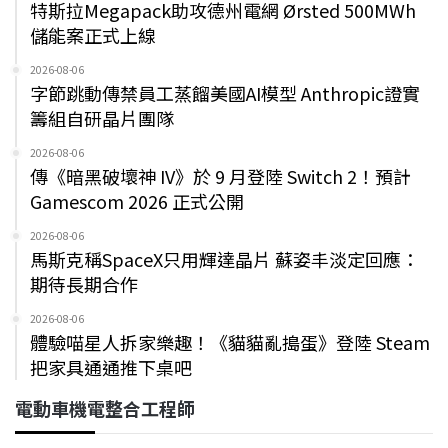
特斯拉Megapack助攻德州電網 Ørsted 500MWh
儲能案正式上線
2026-08-06
字節跳動傳禁員工蒸餾美國AI模型 Anthropic證實
籌組自研晶片團隊
2026-08-06
傳《暗黑破壞神 IV》於 9 月登陸 Switch 2！預計
Gamescom 2026 正式公開
2026-08-06
馬斯克稱SpaceX只用輝達晶片 蘇姿丰淡定回應：
期待長期合作
2026-08-06
體驗喵星人拆家樂趣！《貓貓亂搗蛋》登陸 Steam
把家具通通推下桌吧
電動車機電整合工程師