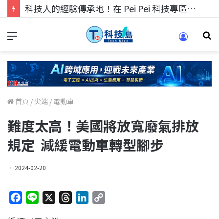
科技人的經驗傳承地！在 Pei Pei 科技專區，與學弟妹交流最硬核的技術
首頁
/
尖端
/
電動車
難度太高！美國將放寬廢氣排放
規定 減緩電動車轉型腳步
2024-02-20
F
L
X
T
L
C
a
i
h
i
o