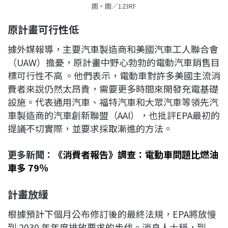
圖。圖／123RF
原計畫可行性低
據外媒報導，主要汽車製造商和美國汽車工人聯合會
（UAW）擔憂，原計畫中野心勃勃的電動汽車銷售目
標可行性不高 。他們表示，電動車對許多美國主流消
費者來說仍然太昂貴，需要更多時間來開發充電基礎
設施。代表通用汽車、福特汽車和大眾汽車等領先汽
車製造商的汽車創新聯盟（AAI），也批評EPA最初的
提議不切實際，並要求採取漸進的方法。
更多新聞：
《消費者報告》調查：電動車問題比燃油
車多 79％
計畫放緩
根據預計下個月公布修訂後的最終法規，EPA將放慢
到 2030 年年度排放要求的步伐。消息人士稱，到