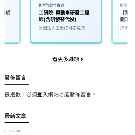
新竹縣竹東鎮
高雄市
專案規
工研院-電動車研發工程
【電動
師(含研發替代役)
劃工程
財團法人工業技術研究院
鋥承股
看更多職缺
發佈留言
很抱歉，必須
登入
網站才能發佈留言。
最新文章
2026-08-06