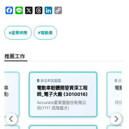
F
L
X
T
L
C
a
i
h
i
o
c
n
r
n
p
e
e
e
k
y
產業供應
電動車
b
a
e
L
o
d
d
i
o
s
I
n
推薦工作
k
n
k
台北市北投區
高雄市
、機車
電動車韌體開發資深工程
電動車
設備)
師_電子大廠 (3010016)
Accurate愛客獵股份有限公
博技科
司(1111 高階獵才)