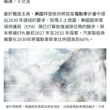
編譯／于文浩
c
n
r
n
p
e
e
e
k
y
基於難度太高，
美國
拜登政府將放寬
電動車
計畫中提
b
a
e
L
出2030 年達成的要求，知情人士透露，美國國家環
o
d
d
i
境保護局（EPA）現已打算放慢減排任務的腳步。原
o
s
I
n
本根據EPA 最初2027 年至2032 年提案，汽車製造商
k
n
k
需要在2030年將電動車新車比例提高到60％。
據外媒報導，美國將放寬廢氣排放規定，恐減緩電動車轉型腳步。示意