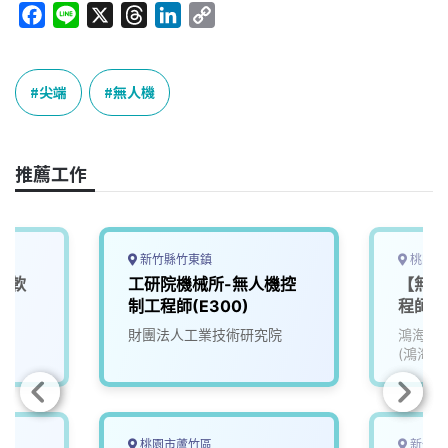
F
L
X
T
L
C
a
i
h
i
o
c
n
r
n
p
e
e
e
k
y
尖端
無人機
b
a
e
L
o
d
d
i
o
s
I
n
推薦工作
k
n
k
新竹縣竹東鎮
桃園市
機軟
工研院機械所-無人機控
【無人
制工程師(E300)
程師_0
院
財團法人工業技術研究院
鴻海精
(鴻海)
桃園市蘆竹區
新竹縣