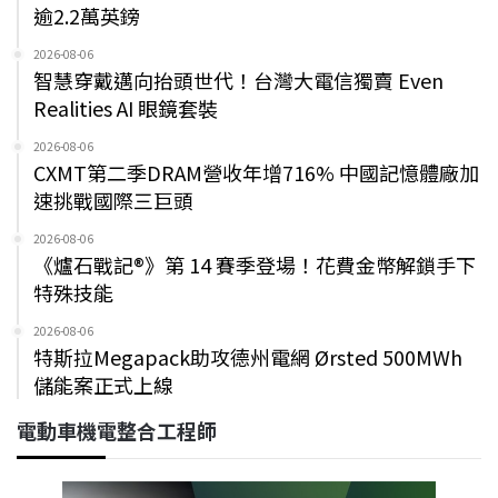
逾2.2萬英鎊
2026-08-06
智慧穿戴邁向抬頭世代！台灣大電信獨賣 Even
Realities AI 眼鏡套裝
2026-08-06
CXMT第二季DRAM營收年增716% 中國記憶體廠加
速挑戰國際三巨頭
2026-08-06
《爐石戰記®》第 14 賽季登場！花費金幣解鎖手下
特殊技能
2026-08-06
特斯拉Megapack助攻德州電網 Ørsted 500MWh
儲能案正式上線
電動車機電整合工程師