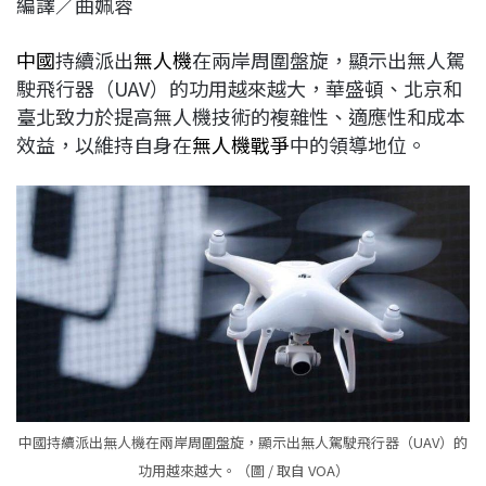
編譯／曲姵蓉
c
n
r
n
p
e
e
e
k
y
中國
持續派出
無人機
在兩岸周圍盤旋，顯示出無人駕
b
a
e
L
駛飛行器（UAV）的功用越來越大，華盛頓、北京和
o
d
d
i
臺北致力於提高無人機技術的複雜性、適應性和成本
o
s
I
n
效益，以維持自身在
無人機戰爭
中的領導地位。
k
n
k
中國持續派出無人機在兩岸周圍盤旋，顯示出無人駕駛飛行器（UAV）的
功用越來越大。（圖 / 取自 VOA）