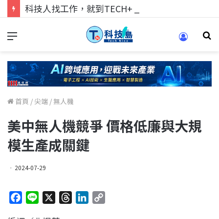
科技人找工作，就到TECH+ 科技專區!
首頁
/
尖端
/
無人機
美中無人機競爭 價格低廉與大規
模生產成關鍵
2024-07-29
F
L
X
T
L
C
a
i
h
i
o