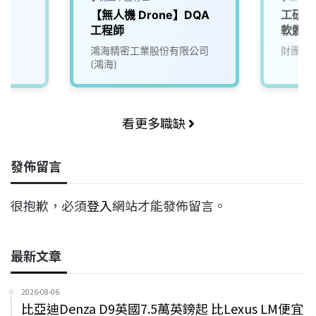
【無人機 Drone】DQA
工研院
工程師
軟體工
鴻海精密工業股份有限公司
財團法
(鴻海)
看更多職缺
發佈留言
很抱歉，必須
登入
網站才能發佈留言。
最新文章
2026-08-06
比亞迪Denza D9英國7.5萬英鎊起 比Lexus LM便宜