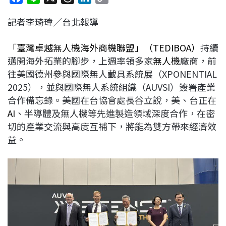
a
i
h
i
o
記者李琦瑋／台北報導
c
n
r
n
p
e
e
e
k
y
「臺灣卓越無人機海外商機聯盟」（TEDIBOA）
持續
b
a
e
L
邁開海外拓業的腳步，上週率領多家
無人機
廠商，前
o
d
d
i
往美國德州參與國際無人載具系統展（XPONENTIAL
o
s
I
n
2025），並與國際無人系統組織（AUVSI）簽署產業
k
n
k
合作備忘錄。美國在台協會處長谷立說，美、台正在
AI
、半導體及無人機等先進製造領域深度合作，在密
切的產業交流與高度互補下，將能為雙方帶來經濟效
益。