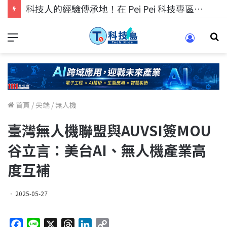
科技人的經驗傳承地！在 Pei Pei 科技專區，與學弟妹交流最硬核的技術
首頁
/
尖端
/
無人機
臺灣無人機聯盟與AUVSI簽MOU
谷立言：美台AI、無人機產業高
度互補
2025-05-27
F
L
X
T
L
C