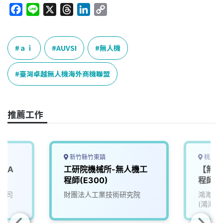
F
L
X
T
L
C
a
i
h
i
o
c
n
r
n
p
e
e
e
k
y
ａｉ
AUVSI
無人機
b
a
e
L
o
d
d
i
臺灣卓越無人機海外商機聯盟
o
s
I
n
k
n
k
推薦工作
新竹縣竹東鎮
桃園市
DQA
工研院機械所-無人機工
【無人
程師(E300)
程師
公司
財團法人工業技術研究院
鴻海精
(鴻海)