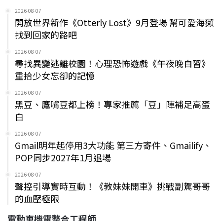
2026-08-07
開放世界新作《Otterly Lost》9月登場 幫可愛海獺
找到回家的路吧
2026-08-07
尋找異變逃離校園！心理恐怖遊戲《午夜晚自習》
重拾少女忘卻的記憶
2026-08-07
黑豆、鷹嘴豆都上榜！專家推薦「豆」陣補足高蛋
白
2026-08-07
Gmail明年起停用3大功能 第三方寄件、Gmailify、
POP同步2027年1月退場
2026-08-07
聲控引導實時互動！《教妹妹開車》挑戰副駕哥哥
的血壓極限
電動車機電整合工程師