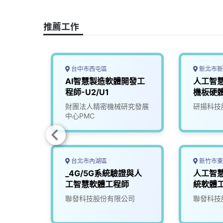
o
d
d
i
o
s
I
n
推薦工作
k
n
k
台中市西屯區
新北市新
深工程
AI智慧製造軟體開發工
人工智慧
程師-U2/U1
機板硬
(BXD)
司
財團法人精密機械研究發展
研揚科技
中心PMC
台北市內湖區
新竹市東
人工智
_4G/5G系統驗證與人
人工智
程師
工智慧軟體工程師
統軟體
究院
聯發科技股份有限公司
聯發科技