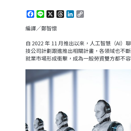
F
L
X
T
L
C
a
i
h
i
o
編譯／鄭智懷
c
n
r
n
p
e
e
e
k
y
自 2022 年 11 月推出以來，人工智慧（A
b
a
e
L
技公司計劃跟進推出相關計畫，各領域也不斷開
o
d
d
i
就業市場形成衝擊，成為一股勞資雙方都不容
o
s
I
n
k
n
k