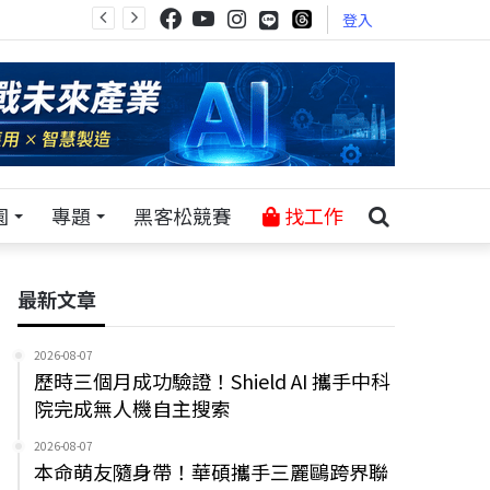
登入
園
專題
黑客松競賽
找工作
最新文章
2026-08-07
歷時三個月成功驗證！Shield AI 攜手中科
院完成無人機自主搜索
2026-08-07
本命萌友隨身帶！華碩攜手三麗鷗跨界聯