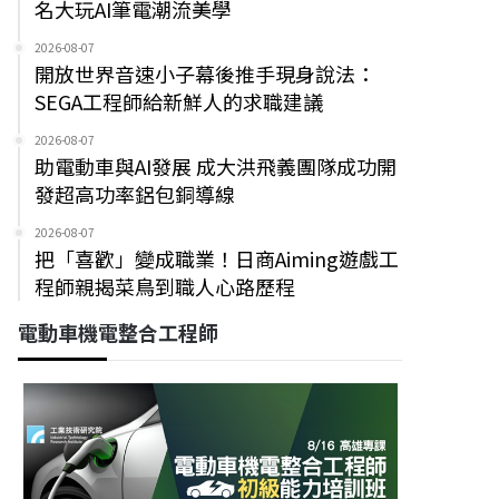
名大玩AI筆電潮流美學
2026-08-07
開放世界音速小子幕後推手現身說法：
SEGA工程師給新鮮人的求職建議
2026-08-07
助電動車與AI發展 成大洪飛義團隊成功開
發超高功率鋁包銅導線
2026-08-07
把「喜歡」變成職業！日商Aiming遊戲工
程師親揭菜鳥到職人心路歷程
電動車機電整合工程師