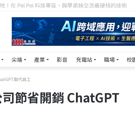
TECH+ 科技專區!
尖端
產業
影音
充電站
職場
校
atGPT取代員工
節省開銷 ChatGPT