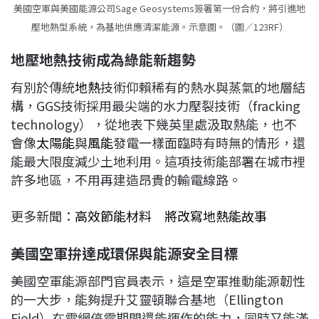
美國空軍與美國能源公司Sage Geosystems簽署第一份合約，將引進地
壓地熱型系統，為基地供應清潔能源。示意圖。（圖／123RF）
地壓地熱技術成為綠能新趨勢
有別於傳統
地熱
技術仰賴稀有的熱水與蒸氣的地層結
構，GGS技術採用最尖端的水力壓裂技術（fracking
technology），從地表下幾英里處汲取熱能，也不
會像
太陽能
與
風能
發電一樣面臨時有時無的情形，還
能最大限度減少土地利用。這項技術能部署在城市裡
許多地區，不用再建造昂貴的輸電線路。
更多新聞：
高效節能材料 將改寫地熱能故事
美國空軍拚達成環保與能源安全目標
美國空軍能源部門官員表示，這是空軍推動能源韌性
的一大步，能夠提升艾靈頓聯合基地（Ellington
Field）在電網停電期間還能運作的能力，同時又能滿