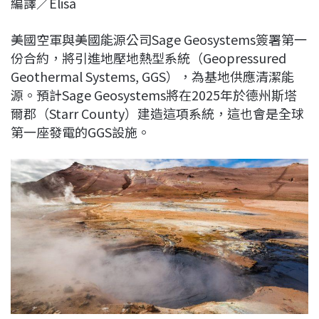
編譯／Elisa
c
n
r
n
p
e
e
e
k
y
美國空軍與美國能源公司Sage Geosystems簽署第一
b
a
e
L
份合約，將引進地壓地熱型系統（Geopressured
o
d
d
i
Geothermal Systems, GGS），為基地供應清潔能
o
s
I
n
源。預計Sage Geosystems將在2025年於德州斯塔
k
n
k
爾郡（Starr County）建造這項系統，這也會是全球
第一座發電的GGS設施。