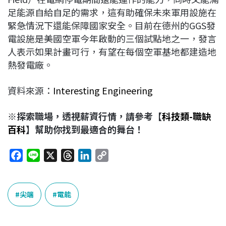
足能源自給自足的需求，這有助確保未來軍用設施在
緊急情況下還能保障國家安全。目前在德州的GGS發
電設施是美國空軍今年啟動的三個試點地之一，發言
人表示如果計畫可行，有望在每個空軍基地都建造地
熱發電廠。
資料來源：
Interesting Engineering
※探索職場，透視薪資行情，請參考【
科技類-職缺
百科
】幫助你找到最適合的舞台！
F
L
X
T
L
C
a
i
h
i
o
c
n
r
n
p
e
e
e
k
y
尖端
電能
b
a
e
L
o
d
d
i