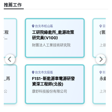
o
s
I
n
推薦工作
k
n
k
台北市松山區
雲林縣
端工程
工研院綠能所_能源政策
(雲嘉
er
研究員(V100)
財團法人工業技術研究院
上銀科
台北市北投區
新北市
)_再
F1S1-新能源車電源研發
永續能
資深工程師(北投)
有限公
康舒科技股份有限公司
上洋產