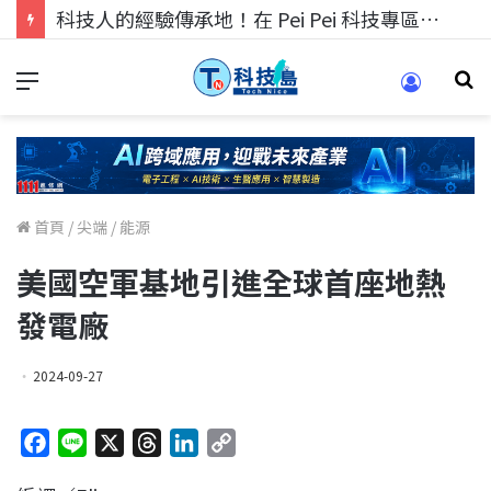
科技人的經驗傳承地！在 Pei Pei 科技專區，與學弟妹交流最硬核的技術
首頁
/
尖端
/
能源
美國空軍基地引進全球首座地熱
發電廠
2024-09-27
F
L
X
T
L
C
a
i
h
i
o