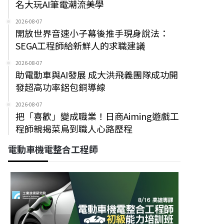
名大玩AI筆電潮流美學
2026-08-07
開放世界音速小子幕後推手現身說法：
SEGA工程師給新鮮人的求職建議
2026-08-07
助電動車與AI發展 成大洪飛義團隊成功開
發超高功率鋁包銅導線
2026-08-07
把「喜歡」變成職業！日商Aiming遊戲工
程師親揭菜鳥到職人心路歷程
電動車機電整合工程師