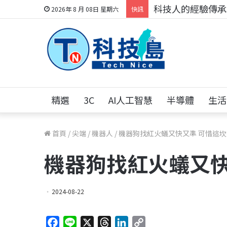
科技人的經驗傳承地
2026年 8 月 08日 星期六
快訊
精選
3C
AI人工智慧
半導體
生活
首頁
/
尖端
/
機器人
/
機器狗找紅火蟻又快又準 可惜這
機器狗找紅火蟻又快
2024-08-22
F
L
X
T
L
C