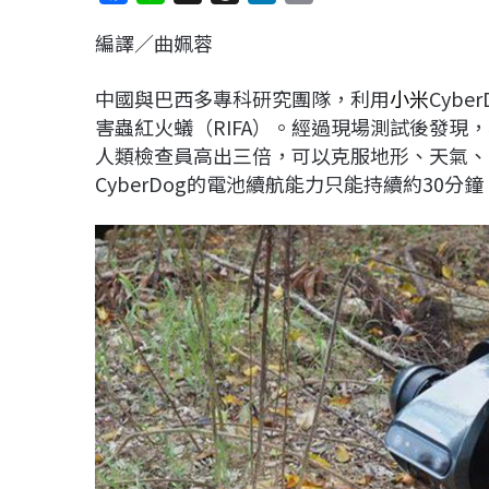
a
i
h
i
o
編譯／曲姵蓉
c
n
r
n
p
e
e
e
k
y
中國與巴西多專科研究團隊，利用
小米
Cyber
b
a
e
L
害蟲紅火蟻（RIFA）。經過現場測試後發現，
o
d
d
i
人類檢查員高出三倍，可以克服地形、天氣、
o
s
I
n
CyberDog的電池續航能力只能持續約30
k
n
k