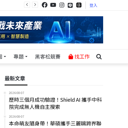
登入
園
專題
黑客松競賽
找工作
最新文章
2026-08-07
歷時三個月成功驗證！Shield AI 攜手中科
院完成無人機自主搜索
2026-08-07
本命萌友隨身帶！華碩攜手三麗鷗跨界聯