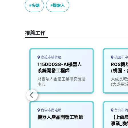
e
e
e
k
y
尖端
機器人
b
a
e
L
o
d
d
i
o
s
I
n
推薦工作
k
n
k
高雄市楠梓區
桃園市中
幹班】
115DD038-AI機器人
ROS機
cs
系統開發工程師
(桃園、
限公司
財團法人金屬工業研究發展
大成長城
中心
(大成長城
台中市南屯區
台北市內
工程師
機器人產品開發工程師
【上緯
事業_機