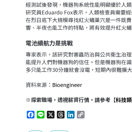
經測試後發現，機器狗系統性能明顯優於人類
研究員Eduardo Fox表示，人類檢查員
在烈日底下大規模尋找紅火蟻巢穴是一件既費
響、半夜也能工作的特點，將有效提升紅火蟻
電池續航力是挑戰
專家表示，該研究對害蟲防治與公共衛生治理
能提升人們對機器狗的信任。但是機器狗在識
多只能工作30分鐘就會沒電，短期內很難擴
資料來源：
Bioengineer
※探索職場，透視薪資行情，請參考【
科技類
F
L
X
T
L
C
a
i
h
i
o
c
n
r
n
p