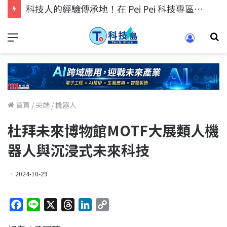
科技人的經驗傳承地！在 Pei Pei 科技專區，與學弟妹交流最硬核的技術
首頁
/
尖端
/
機器人
杜拜未來博物館MOTF大展類人機
器人與沉浸式未來科技
2024-10-29
F
L
X
T
L
C
a
i
h
i
o