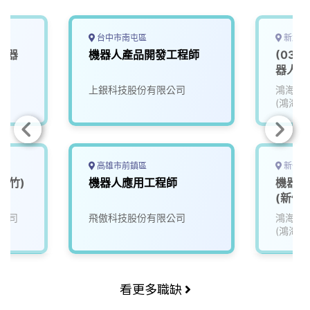
台中市南屯區
新北市
機器
機器人產品開發工程師
(03)
0)
器人類 
院
上銀科技股份有限公司
鴻海精
(鴻海)
高雄市前鎮區
新竹市
新竹)
機器人應用工程師
機器人
(新竹)
公司
飛傲科技股份有限公司
鴻海精
(鴻海)
看更多職缺