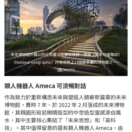
未來博物館外牆以阿拉伯書法圖騰做裝飾，曾被《國家地理雜誌》
（National Geographic）評為世界上14個最美麗的博物館之一。
(圖/MOTF)
類人機器人 Ameca 可流暢對話
作為致力於重新構思未來與塑造人類嶄新篇章的未來
博物館，費時 7 年、於 2022 年 2 月落成的未來博物
館，其橢圓形宛若眼睛造型的中空造型靈感源自風
水，其中主要核心集結了「未來思想」和「高科
技」。其中值得留意的還有類人機器人 Ameca，由