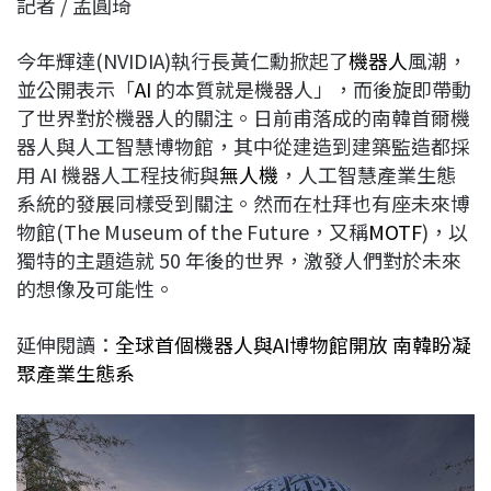
記者 / 孟圓琦
c
n
r
n
p
e
e
e
k
y
今年輝達(NVIDIA)執行長黃仁勳掀起了
機器人
風潮，
b
a
e
L
並公開表示「
AI
的本質就是機器人」，而後旋即帶動
o
d
d
i
了世界對於機器人的關注。日前甫落成的南韓首爾機
o
s
I
n
器人與人工智慧博物館，其中從建造到建築監造都採
k
n
k
用 AI 機器人工程技術與
無人機
，人工智慧產業生態
系統的發展同樣受到關注。然而在杜拜也有座未來博
物館(The Museum of the Future，又稱
MOTF
)，以
獨特的主題造就 50 年後的世界，激發人們對於未來
的想像及可能性。
延伸閱讀：
全球首個機器人與AI博物館開放 南韓盼凝
聚產業生態系