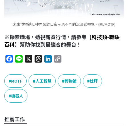
未來博物館七樓內裝於日夜呈現不同的沉浸式視覺。(圖/MOTF)
※探索職場，透視薪資行情，請參考【
科技類-職缺
百科
】幫助你找到最適合的舞台！
F
L
X
T
L
C
a
i
h
i
o
c
n
r
n
p
e
e
e
k
y
MOTF
人工智慧
博物館
杜拜
b
a
e
L
o
d
d
i
機器人
o
s
I
n
k
n
k
推薦工作