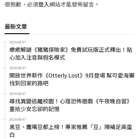
很抱歉，必須
登入
網站才能發佈留言。
最新文章
2026-08-07
療癒解謎《豬豬探險家》免費試玩版正式釋出！貼
心加入注音與假名模式
2026-08-07
開放世界新作《Otterly Lost》9月登場 幫可愛海獺
找到回家的路吧
2026-08-07
尋找異變逃離校園！心理恐怖遊戲《午夜晚自習》
重拾少女忘卻的記憶
2026-08-07
黑豆、鷹嘴豆都上榜！專家推薦「豆」陣補足高蛋
白