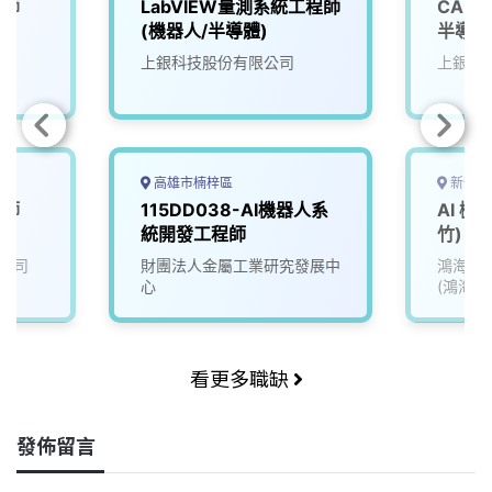
程師
LabVIEW量測系統工程師
CAE
(機器人/半導體)
半導體
上銀科技股份有限公司
上銀科
高雄市楠梓區
新竹市
程師
115DD038-AI機器人系
AI 
統開發工程師
竹)
公司
財團法人金屬工業研究發展中
鴻海精
心
(鴻海)
看更多職缺
發佈留言