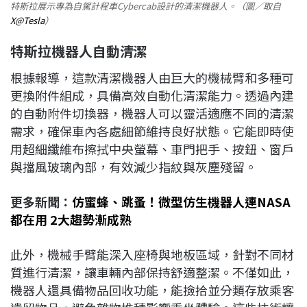
特斯拉展示專為自駕計程車Cybercab設計的清潔機器人。（圖／取自
X@Tesla
）
特斯拉機器人自動清潔
根據報導，這款清潔機器人由巨大的機械臂和多種可
更換附件組成，具備高效自動化清潔能力。透過內建
的自動附件切換器，機器人可以靈活適應不同的清潔
需求，確保車內各處細節維持良好狀態。它能即時使
用超細纖維布擦拭中央螢幕、車門把手、按鈕、窗戶
與擋風玻璃內部，有效減少指紋與灰塵殘留。
更多新聞：
仿蜜蜂、跳蚤！微型仿生機器人連NASA
都在用 2大趨勢漸成熟
此外，機械手臂能深入座椅與地板區域，針對不同材
質進行清潔，讓車輛內部保持舒適整潔。不僅如此，
機器人還具備物品回收功能，能撿拾並分類存放乘客