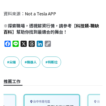
資料來源：
Not a Tesla APP
※探索職場，透視薪資行情，請參考【
科技類-職缺
百科
】幫助你找到最適合的舞台！
F
L
X
T
L
C
a
i
h
i
o
c
n
r
n
p
e
e
e
k
y
尖端
機器人
特斯拉
b
a
e
L
o
d
d
i
o
s
I
n
推薦工作
k
n
k
台中市南屯區
台中市