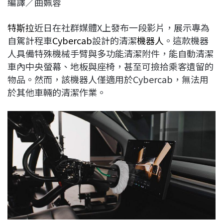
編譯／曲姵蓉
c
n
r
n
p
e
e
e
k
y
特斯拉
近日在社群媒體X上發布一段影片，展示專為
b
a
e
L
自駕計程車
Cybercab
設計的清潔
機器人
。這款機器
o
d
d
i
人具備特殊機械手臂與多功能清潔附件，能自動清潔
o
s
I
n
車內中央螢幕、地板與座椅，甚至可撿拾乘客遺留的
k
n
k
物品。然而，該機器人僅適用於Cybercab，無法用
於其他車輛的清潔作業。