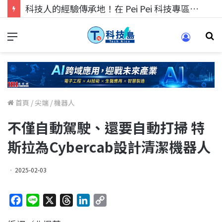
科技人的經驗傳承地！在 Pei Pei 科技專區，與學弟妹交流最硬核的技術
首頁
/
尖端
/
機器人
不僅自動駕駛、還要自動打掃 特
斯拉為Cybercab設計清潔機器人
2025-02-03
F
L
X
T
L
C
a
i
h
i
o