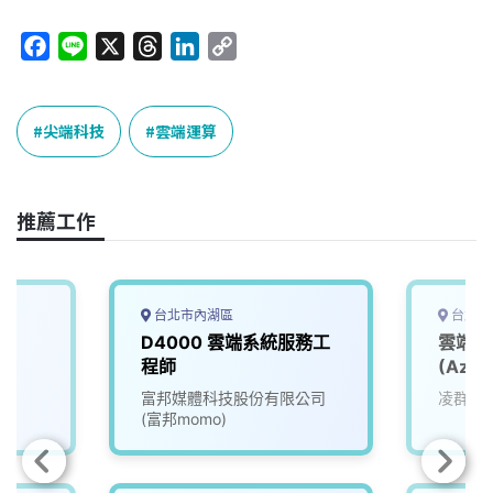
F
L
X
T
L
C
a
i
h
i
o
c
n
r
n
p
e
e
e
k
y
尖端科技
雲端運算
b
a
e
L
o
d
d
i
o
s
I
n
推薦工作
k
n
k
台北市內湖區
台北市
D4000 雲端系統服務工
雲端軟
程師
(Azur
富邦媒體科技股份有限公司
凌群電
(富邦momo)