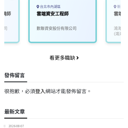
台北市內湖區
新北市
架構師
雲端資安工程師
雲端架
公司
數聯資安股份有限公司
鴻海精
(鴻海)
看更多職缺
發佈留言
很抱歉，必須
登入
網站才能發佈留言。
最新文章
2026-08-07