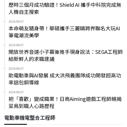
歷時三個月成功驗證！Shield AI 攜手中科院完成無
人機自主搜索
2026-08-07
本命萌友隨身帶！華碩攜手三麗鷗跨界聯名大玩AI
筆電潮流美學
2026-08-07
開放世界音速小子幕後推手現身說法：SEGA工程師
給新鮮人的求職建議
2026-08-07
助電動車與AI發展 成大洪飛義團隊成功開發超高功
率鋁包銅導線
2026-08-07
把「喜歡」變成職業！日商Aiming遊戲工程師親揭
菜鳥到職人心路歷程
電動車機電整合工程師