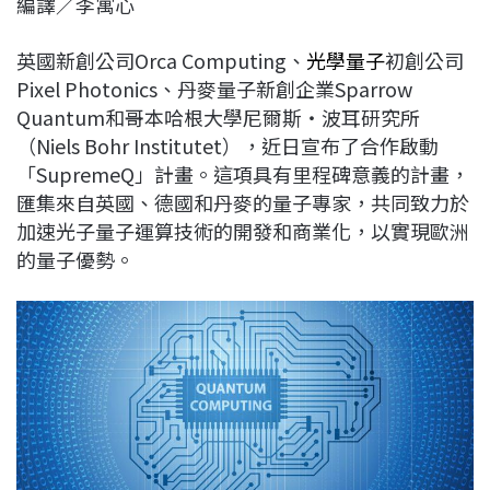
編譯／李寓心
c
n
r
n
p
e
e
e
k
y
英國新創公司Orca Computing、
光學量子
初創公司
b
a
e
L
Pixel Photonics、丹麥量子新創企業Sparrow
o
d
d
i
Quantum和哥本哈根大學尼爾斯‧波耳研究所
o
s
I
n
（Niels Bohr Institutet），近日宣布了合作啟動
k
n
k
「SupremeQ」計畫。這項具有里程碑意義的計畫，
匯集來自英國、德國和丹麥的量子專家，共同致力於
加速光子量子運算技術的開發和商業化，以實現歐洲
的量子優勢。