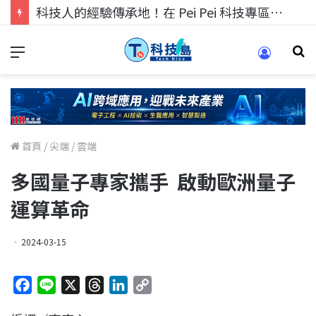
科技人的經驗傳承地！在 Pei Pei 科技專區，與學弟妹交流最硬核的技術
首頁
/
尖端
/
雲端
多國量子專家攜手 啟動歐洲量子
運算革命
2024-03-15
F
L
X
T
L
C
a
i
h
i
o