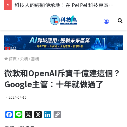
科技人的經驗傳承地！在 Pei Pei 科技專區，與學弟妹交流最硬核的技術
首頁
/
尖端
/
雲端
微軟和OpenAI斥資千億建這個？
Google主管：十年就做過了
2024-04-15
F
L
X
T
L
C
a
i
h
i
o