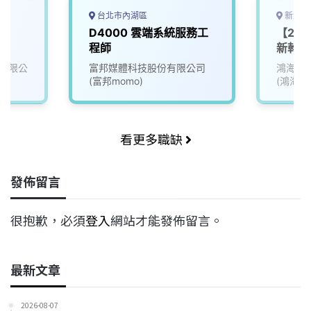
台北市內湖區
新北市
D4000 雲端系統服務工
【2026
程師
新幹班
屆畢業
有限公
富邦媒體科技股份有限公司
鴻海精
(富邦momo)
(鴻海)
看更多職缺
發佈留言
很抱歉，必須
登入
網站才能發佈留言。
最新文章
2026-08-07