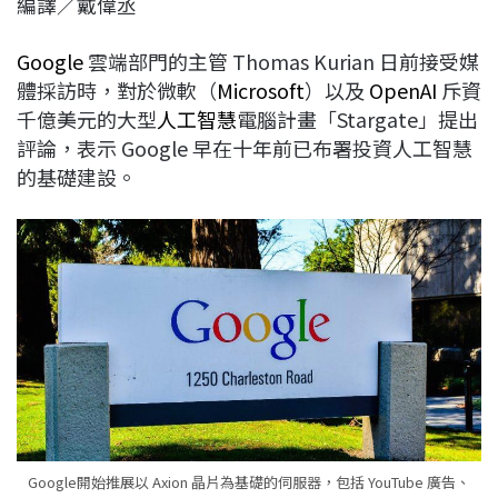
編譯／戴偉丞
c
n
r
n
p
e
e
e
k
y
Google
雲端部門的主管 Thomas Kurian 日前接受媒
b
a
e
L
體採訪時，對於微軟（
Microsoft
）以及
OpenAI
斥資
o
d
d
i
千億美元的大型
人工智慧
電腦計畫「Stargate」提出
o
s
I
n
評論，表示 Google 早在十年前已布署投資人工智慧
k
n
k
的基礎建設。
Google開始推展以 Axion 晶片為基礎的伺服器，包括 YouTube 廣告、