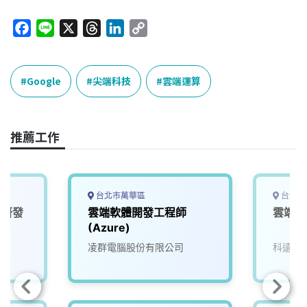
F
L
X
T
L
C
a
i
h
i
o
c
n
r
n
p
e
e
e
k
y
Google
尖端科技
雲端運算
b
a
e
L
o
d
d
i
o
s
I
n
推薦工作
k
n
k
台北市萬華區
台北市
術研發
雲端軟體開發工程師
雲端架
(Azure)
凌群電腦股份有限公司
科遠電