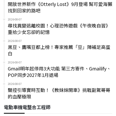
開放世界新作《Otterly Lost》9月登場 幫可愛海獺
找到回家的路吧
2026-08-07
尋找異變逃離校園！心理恐怖遊戲《午夜晚自習》
重拾少女忘卻的記憶
2026-08-07
黑豆、鷹嘴豆都上榜！專家推薦「豆」陣補足高蛋
白
2026-08-07
Gmail明年起停用3大功能 第三方寄件、Gmailify、
POP同步2027年1月退場
2026-08-07
聲控引導實時互動！《教妹妹開車》挑戰副駕哥哥
的血壓極限
電動車機電整合工程師