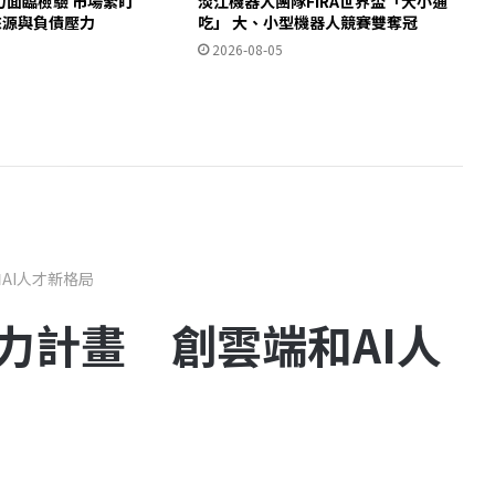
力面臨檢驗 市場緊盯
淡江機器人團隊FIRA世界盃「大小通
金來源與負債壓力
吃」 大、小型機器人競賽雙奪冠
2026-08-05