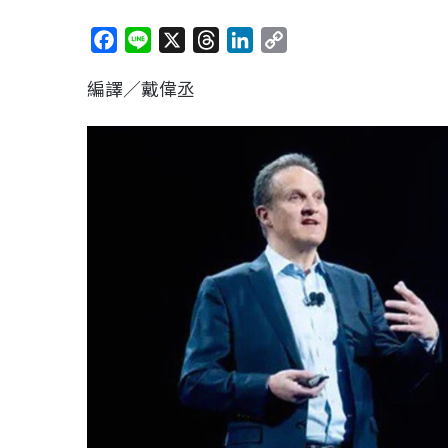
F
L
X
T
L
C
a
i
h
i
o
編譯／戴偉丞
c
n
r
n
p
e
e
e
k
y
b
a
e
L
o
d
d
i
o
s
I
n
k
n
k