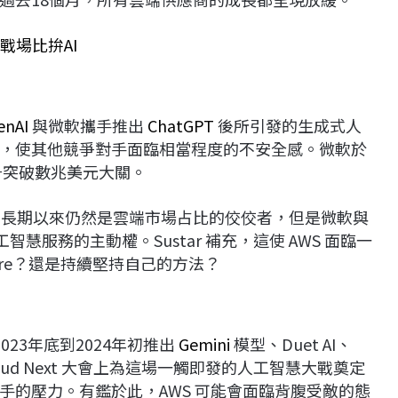
戰場比拚AI
enAI
與微軟攜手推出
ChatGPT
後所引發的生成式人
，使其他競爭對手面臨相當程度的不安全感。微軟於
升突破數兆美元大關。
 表示，AWS 長期以來仍然是雲端市場占比的佼佼者，但是微軟與
慧服務的主動權。Sustar 補充，這使 AWS 面臨一
ure？還是持續堅持自己的方法？
023年底到2024年初推出
Gemini
模型、Duet AI、
Cloud Next 大會上為這場一觸即發的人工智慧大戰奠定
手的壓力。有鑑於此，AWS 可能會面臨背腹受敵的態