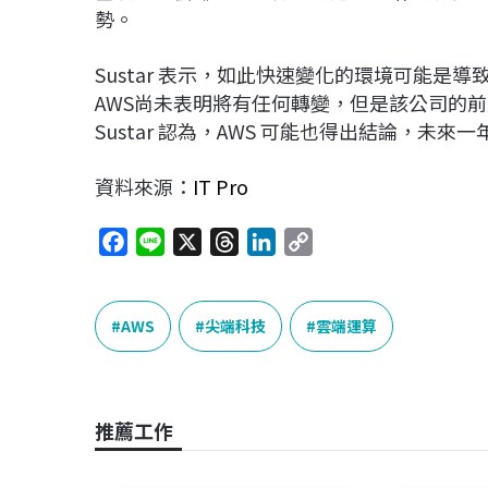
勢。
Sustar 表示，如此快速變化的環境可能是導致
AWS尚未表明將有任何轉變，但是該公司的前進方
Sustar 認為，AWS 可能也得出結論，未
資料來源：
IT Pro
F
L
X
T
L
C
a
i
h
i
o
c
n
r
n
p
e
e
e
k
y
AWS
尖端科技
雲端運算
b
a
e
L
o
d
d
i
o
s
I
n
推薦工作
k
n
k