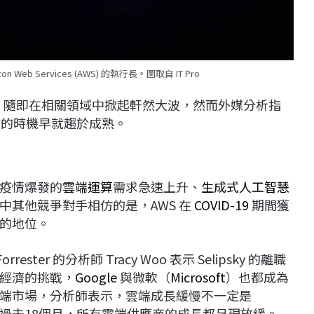
n Web Services (AWS) 的執行長。圖取自 IT Pro
消息一出，隨即在相關領域中掀起軒然大波，然而外媒分析指
鑣的時機早就趨於成熟。
過疫情爆發的
雲端運算
需求急速上升、
生成式人工智慧
中其他競爭對手相仿的是，AWS 在
COVID-19
期間獲
的地位。
ter 的分析師 Tracy Woo 表示 Selipsky 的離職
經濟的挑戰，
Google
與微軟（
Microsoft
）也都成為
端市場，分析師表示，雲端成長緩慢不一定是
問題，過去18個月，所有雲端供應商的成長都呈現放緩。