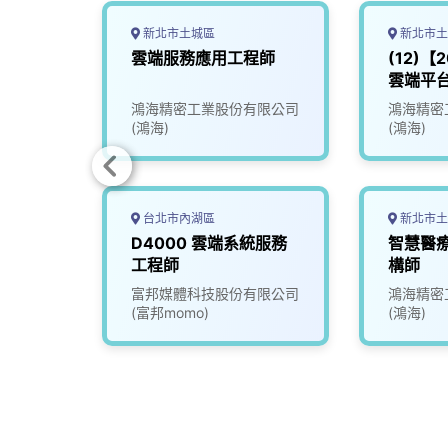
新北市土城區
新北市土
理工程
雲端服務應用工程師
(12)【
雲端平台類
Platfor
司
鴻海精密工業股份有限公司
鴻海精密
(鴻海)
(鴻海)
台北市內湖區
新北市土
 (
D4000 雲端系統服務
智慧醫療
)
工程師
構師
司
富邦媒體科技股份有限公司
鴻海精密
(富邦momo)
(鴻海)