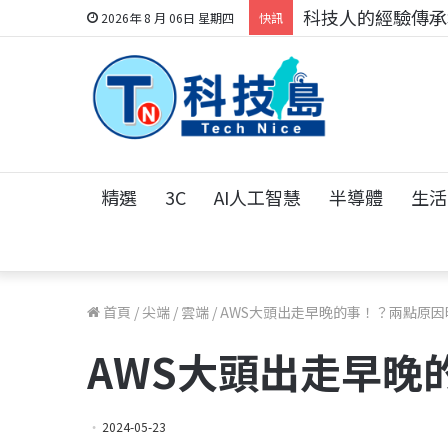
科技人的經驗傳承地
2026年 8 月 06日 星期四
快訊
精選
3C
AI人工智慧
半導體
生活
首頁
/
尖端
/
雲端
/
AWS大頭出走早晚的事！？兩點原因
AWS大頭出走早晚
2024-05-23