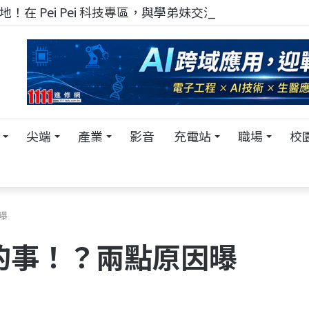
！在 Pei Pei 科技專區，與學弟妹交流最硬核的技術
尖端
產業
影音
充電站
職場
校
曝
的事！？兩點原因曝