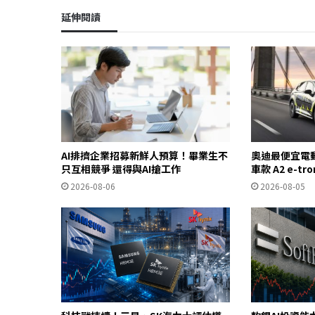
延伸閱讀
AI排擠企業招募新鮮人預算！畢業生不
奧迪最便宜電
只互相競爭 還得與AI搶工作
車款 A2 e-t
2026-08-06
2026-08-05