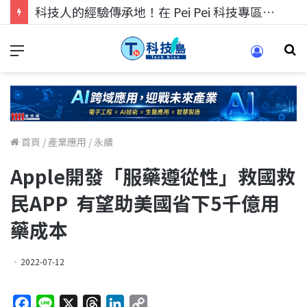
科技人的經驗傳承地！在 Pei Pei 科技專區，與學弟妹交流最硬核的技術
首頁
/
產業應用
/
永續
Apple開發「服藥遵從性」救國救
民APP 有望助美國省下5千億用
藥成本
2022-07-12
F
L
X
T
L
C