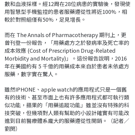
數和血液採樣。經12周在28位病患的實驗後，發現使
用智慧型手機監控的患者服藥遵從性將近100%，相
較於對照組僅有50%，足見增長。
而在 The Annals of Pharmacotherapy 期刊上，更
曾刊登一份報告，「用藥處方之於發病率及死亡率的
成本效應 (Cost of Prescription Drug-Related
Morbidity and Mortality)」。這份報告說明，2016
年在美國約有 5 千億的用藥成本來自於患者未依處方
服藥，數字實在驚人。
雖然IPHONE、apple watch的應用程式只是一個舊
有的技術、甚至市面上也有許多應用程式都可執行類
似功能，蘋果的「用藥追蹤功能」雖並沒有特殊的科
技突破，但幾項對人類有幫助的小設計確實有可能改
進到目前醫療體系龐大的服藥遵從性開銷。（記者／
劉閔）