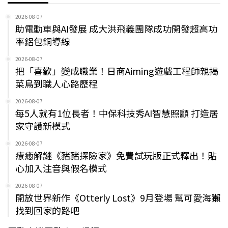
2026-08-07
助電動車與AI發展 成大洪飛義團隊成功開發超高功
率鋁包銅導線
2026-08-07
把「喜歡」變成職業！日商Aiming遊戲工程師親揭
菜鳥到職人心路歷程
2026-08-07
每5人就有1位長者！中保科技秀AI智慧照顧 打造居
家守護新模式
2026-08-07
療癒解謎《豬豬探險家》免費試玩版正式釋出！貼
心加入注音與假名模式
2026-08-07
開放世界新作《Otterly Lost》9月登場 幫可愛海獺
找到回家的路吧