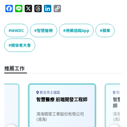
F
L
X
T
L
C
a
i
h
i
o
c
n
r
n
p
e
e
e
k
y
WWDC
智慧醫療
用藥追蹤App
蘋果
b
a
e
L
o
d
d
i
開發者大會
o
s
I
n
k
n
k
推薦工作
新北市土城區
新北市
智慧醫療 前端開發工程師
智慧醫
師
鴻海精密工業股份有限公司
鴻海精
(鴻海)
(鴻海)