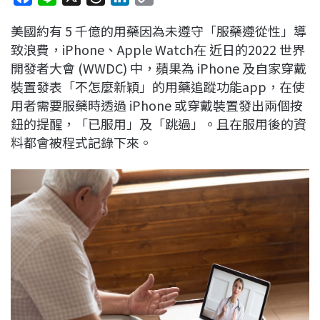
a
i
h
i
o
美國約有 5 千億的用藥因為未遵守「服藥遵從性」導
c
n
r
n
p
致浪費，iPhone、Apple Watch在 近日的2022 世界
e
e
e
k
y
開發者大會 (WWDC) 中，蘋果為 iPhone 及自家穿戴
b
a
e
L
裝置發表「不怎麼新穎」的用藥追蹤功能app，在使
o
d
d
i
用者需要服藥時透過 iPhone 或穿戴裝置發出兩個按
o
s
I
n
鈕的提醒，「已服用」及「跳過」。且在服用後的資
k
n
k
料都會被程式記錄下來。