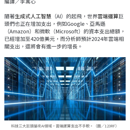
編譯／李寓心
c
n
r
n
p
e
e
e
k
y
隨著
生成式人工智慧
（AI）的起飛，世界
雲端運算
巨
b
a
e
L
頭們也正在增加支出，例如Google、亞馬遜
o
d
d
i
（Amazon）和微軟（Microsoft）的資本支出總額，
o
s
I
n
已經增加至420億美元，而分析師預計2024年雲端相
k
n
k
關支出，還將會有進一步的增長。
科技三大巨頭搶攻AI領域，雲端運算支出不手軟。（圖／123RF）