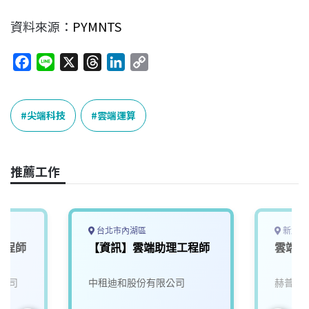
資料來源：
PYMNTS
F
L
X
T
L
C
a
i
h
i
o
c
n
r
n
p
e
e
e
k
y
尖端科技
雲端運算
b
a
e
L
o
d
d
i
o
s
I
n
推薦工作
k
n
k
台北市內湖區
新北市
工程師
【資訊】雲端助理工程師
雲端網
公司
中租迪和股份有限公司
赫普電