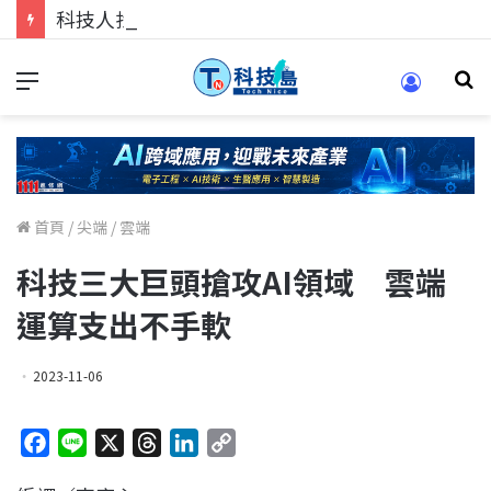
科技人找工作，就到TECH+ 科技專區!
首頁
/
尖端
/
雲端
科技三大巨頭搶攻AI領域 雲端
運算支出不手軟
2023-11-06
F
L
X
T
L
C
a
i
h
i
o