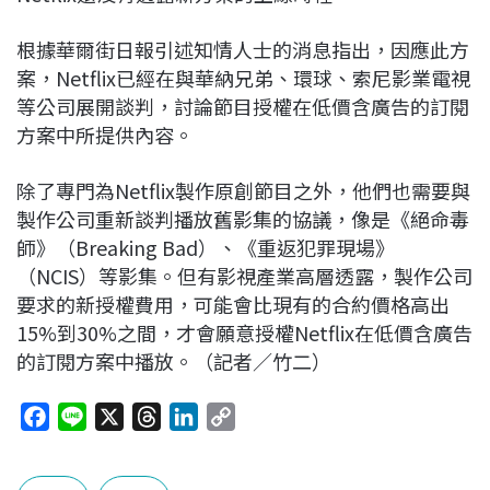
根據華爾街日報引述知情人士的消息指出，因應此方
案，Netflix已經在與華納兄弟、環球、索尼影業電視
等公司展開談判，討論節目授權在低價含廣告的訂閱
方案中所提供內容。
除了專門為Netflix製作原創節目之外，他們也需要與
製作公司重新談判播放舊影集的協議，像是《絕命毒
師》（Breaking Bad）、《重返犯罪現場》
（NCIS）等影集。但有影視產業高層透露，製作公司
要求的新授權費用，可能會比現有的合約價格高出
15%到30%之間，才會願意授權Netflix在低價含廣告
的訂閱方案中播放。（記者／竹二）
F
L
X
T
L
C
a
i
h
i
o
c
n
r
n
p