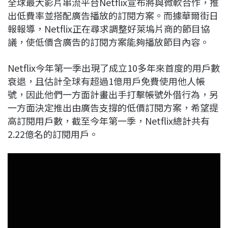
全球最大影片串流平台Netflix宣布將與微軟合作，推
c
n
r
n
p
出低費率並搭配廣告播放的訂閱方案。而據華爾街日
e
e
e
k
y
報報導，Netflix正在尋求調整好萊塢片商的節目協
b
a
e
L
議，使低價含廣告的訂閱方案能夠播放節目內容。
o
d
d
i
o
s
I
n
Netflix今年第一季出現了成立10多年來首度的用戶數
k
n
k
衰退，且估計全球有超過1億用戶免費使用他人帳
號，因此他們一方面計畫出手打擊帳號外借行為，另
一方面決定推出由廣告支撐的低價訂閱方案，希望提
高訂閱用戶數，截至今年第一季，Netflix總計共有
2.22億名的訂閱用戶。