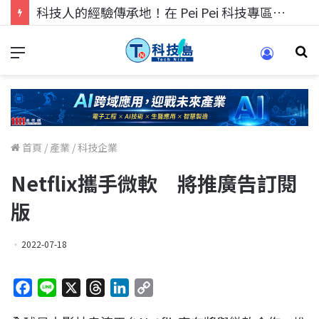
科技人找工作，就到TECH+ 科技專區!
首頁
/
產業
/
科技企業
Netflix攜手微軟 將推廣告訂閱
版
2022-07-18
F
L
X
T
L
C
a
i
h
i
o