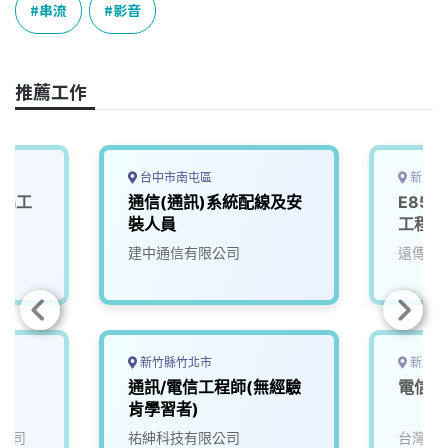
e
e
e
k
y
串流
影音
b
a
e
L
o
d
d
i
o
s
I
n
推薦工作
k
n
k
台中市南屯區
新北市
ava工
通信(通訊)系統配線及安
E852
裝人員
工程師
建中通信有限公司
遠傳電
新竹縣竹北市
新北市
通訊/電信工程師(無經驗
電信通
肯學習者)
公司
祐紳科技有限公司
台灣威