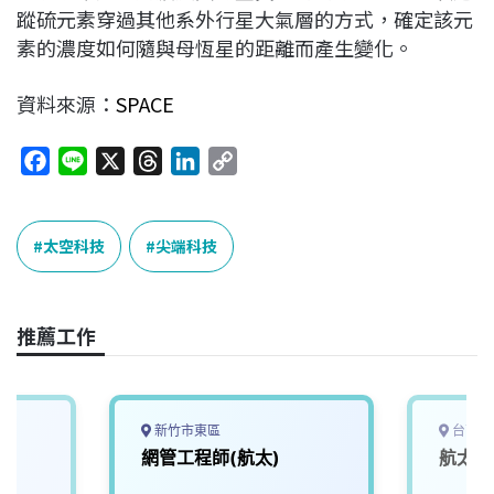
蹤硫元素穿過其他系外行星大氣層的方式，確定該元
素的濃度如何隨與母恆星的距離而產生變化。
資料來源：
SPACE
F
L
X
T
L
C
a
i
h
i
o
c
n
r
n
p
e
e
e
k
y
太空科技
尖端科技
b
a
e
L
o
d
d
i
o
s
I
n
推薦工作
k
n
k
新竹市東區
台南市
薪
網管工程師(航太)
航太材
)