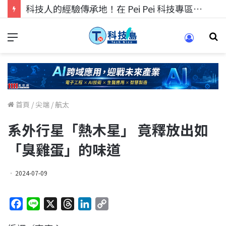
科技人的經驗傳承地！在 Pei Pei 科技專區，與學弟妹交流最硬核的技術
首頁
/
尖端
/
航太
系外行星「熱木星」 竟釋放出如
「臭雞蛋」的味道
2024-07-09
F
L
X
T
L
C
a
i
h
i
o