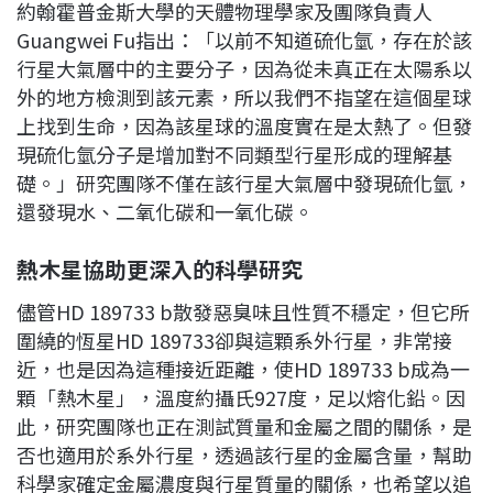
約翰霍普金斯大學的天體物理學家及團隊負責人
Guangwei Fu指出：「以前不知道硫化氫，存在於該
行星大氣層中的主要分子，因為從未真正在太陽系以
外的地方檢測到該元素，所以我們不指望在這個星球
上找到生命，因為該星球的溫度實在是太熱了。但發
現硫化氫分子是增加對不同類型行星形成的理解基
礎。」研究團隊不僅在該行星大氣層中發現硫化氫，
還發現水、二氧化碳和一氧化碳。
熱木星協助更深入的科學研究
儘管HD 189733 b散發惡臭味且性質不穩定，但它所
圍繞的恆星HD 189733卻與這顆系外行星，非常接
近，也是因為這種接近距離，使HD 189733 b成為一
顆「熱木星」，溫度約攝氏927度，足以熔化鉛。因
此，研究團隊也正在測試質量和金屬之間的關係，是
否也適用於系外行星，透過該行星的金屬含量，幫助
科學家確定金屬濃度與行星質量的關係，也希望以追