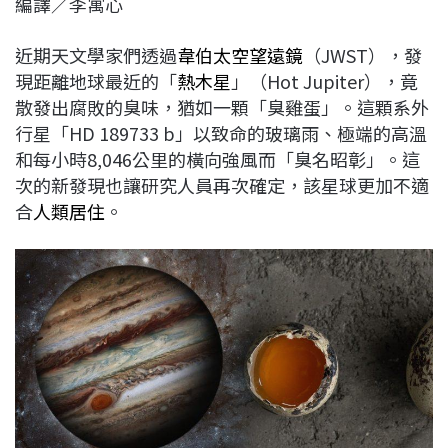
編譯／李寓心
c
n
r
n
p
e
e
e
k
y
近期天文學家們透過
韋伯太空望遠鏡
（JWST），發
b
a
e
L
現距離地球最近的「
熱木星
」（Hot Jupiter），竟
o
d
d
i
散發出腐敗的臭味，猶如一顆「臭雞蛋」。這顆系外
o
s
I
n
行星「HD 189733 b」以致命的玻璃雨、極端的高溫
k
n
k
和每小時8,046公里的橫向強風而「臭名昭彰」。這
次的新發現也讓研究人員再次確定，該星球更加不適
合
人類居住
。