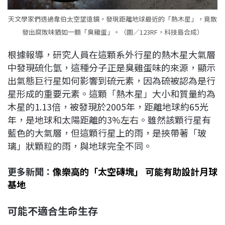
天文學家們透過韋伯太空望遠鏡，發現距離地球最近的「熱木星」，竟散
發出腐敗味猶如一顆「臭雞蛋」。（圖／123RF，科技島合成）
根據報導，研究人員在這顆系外行星的熱木星大氣層
中發現硫化氫，這種分子正是臭雞蛋味的來源，顯示
出氣態巨行星如何影響到硫元素，因為硫被認為是行
星形成的重要元素。這顆「熱木星」大小和質量約為
木星的1.13倍，被發現於2005年，距離地球約65光
年，是地球和太陽距離的3%左右。雖然該顆行星有
藍色的大氣層，但這顆行星上的雨，是挾帶著「玻
璃」狀顆粒的雨，與地球完全不同。
更多新聞：
像樂高的「太空磚塊」 可能有助設計月球
基地
可能不適合生命生存