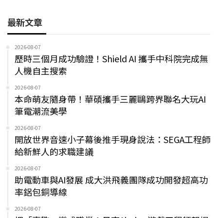
最新文章
2026-08-07
歷時三個月成功驗證！Shield AI 攜手中科院完成無
人機自主搜索
2026-08-07
本命萌友隨身帶！華碩攜手三麗鷗跨界聯名大玩AI
筆電潮流美學
2026-08-07
開放世界音速小子幕後推手現身說法：SEGA工程師
給新鮮人的求職建議
2026-08-07
助電動車與AI發展 成大洪飛義團隊成功開發超高功
率鋁包銅導線
2026-08-07