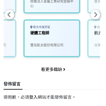
財團法人金屬工業研究發展中
豐兆航
心
新北市瑞芳區
台南市
師
硬體工程師
航太開
公司
豐兆航太股份有限公司
台灣穗
看更多職缺
發佈留言
很抱歉，必須
登入
網站才能發佈留言。