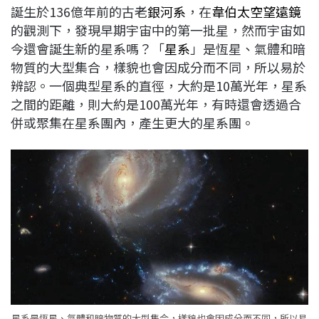
誕生於136億年前的古老
銀河系
，在
韋伯太空望遠鏡
b
a
e
L
的觀測下，發現早期宇宙中的第一批星，然而宇宙如
o
d
d
i
今還會誕生新的星系嗎？「
星系
」是恆星、氣體和暗
o
s
I
n
物質的大型集合，樣貌也會因成分而不同，所以易於
k
n
k
辨認。一個典型星系的直徑，大約是10萬光年，星系
之間的距離，則大約是100萬光年，有時還會透過合
併或聚集在星系團內，產生更大的星系團。
星系是恆星、氣體和暗物質的大型集合，樣貌也會因成分而不同，所以易