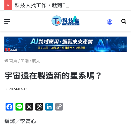
科技人找工作，就到TECH+ 科技專區!
首頁
/
尖端
/
航太
宇宙還在製造新的星系嗎？
2024-07-15
F
L
X
T
L
C
a
i
h
i
o
編譯／李寓心
c
n
r
n
p
e
e
e
k
y