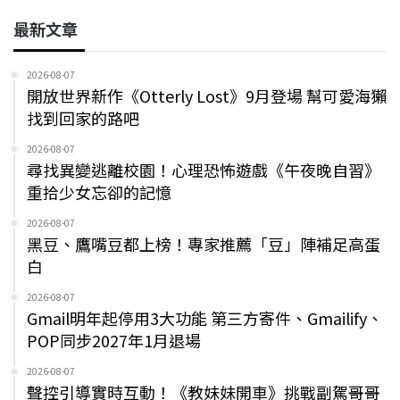
最新文章
2026-08-07
開放世界新作《Otterly Lost》9月登場 幫可愛海獺
找到回家的路吧
2026-08-07
尋找異變逃離校園！心理恐怖遊戲《午夜晚自習》
重拾少女忘卻的記憶
2026-08-07
黑豆、鷹嘴豆都上榜！專家推薦「豆」陣補足高蛋
白
2026-08-07
Gmail明年起停用3大功能 第三方寄件、Gmailify、
POP同步2027年1月退場
2026-08-07
聲控引導實時互動！《教妹妹開車》挑戰副駕哥哥