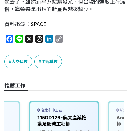
過去了。雖然新星系繼續發光，但出現的速度正在減
慢，導致每年出現的新星系越來越少。
資料來源：
SPACE
F
L
X
T
L
C
a
i
h
i
o
c
n
r
n
p
e
e
e
k
y
太空科技
尖端科技
b
a
e
L
o
d
d
i
o
s
I
n
推薦工作
k
n
k
台北市中正區
新北市
115DD126-航太產業推
Andr
動及服務工程師
師