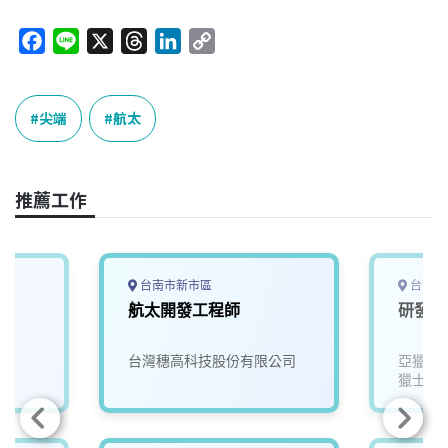
F
L
X
T
L
C
a
i
h
i
o
c
n
r
n
p
e
e
e
k
y
尖端
航太
b
a
e
L
o
d
d
i
o
s
I
n
推薦工作
k
n
k
台南市新市區
台南市
航太開發工程師
研發工
台灣穗高科技股份有限公司
亞獵士
獵士航