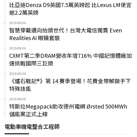
比亞迪Denza D9英國7.5萬英鎊起 比Lexus LM便宜
逾2.2萬英鎊
2026-08-06
智慧穿戴邁向抬頭世代！台灣大電信獨賣 Even
Realities AI 眼鏡套裝
2026-08-06
CXMT第二季DRAM營收年增716% 中國記憶體廠加
速挑戰國際三巨頭
2026-08-06
《爐石戰記®》第 14 賽季登場！花費金幣解鎖手下
特殊技能
2026-08-06
特斯拉Megapack助攻德州電網 Ørsted 500MWh
儲能案正式上線
電動車機電整合工程師