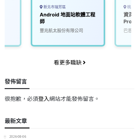
新北市瑞芳區
桃園市
薪
Android 地面站軟體工程
資深製程
)
師
Proce
司
豐兆航太股份有限公司
巴恩斯
看更多職缺
發佈留言
很抱歉，必須
登入
網站才能發佈留言。
最新文章
2026-08-06