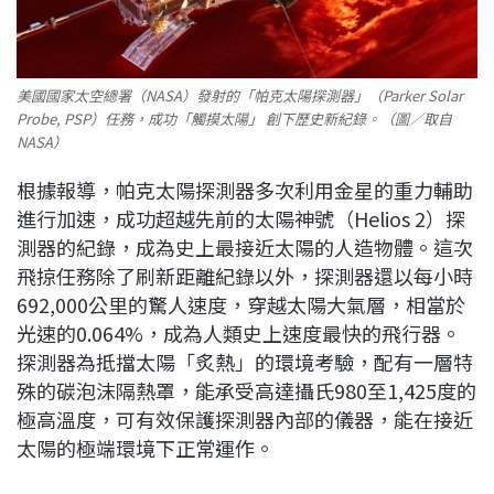
美國國家太空總署（NASA）發射的「帕克太陽探測器」（Parker Solar
Probe, PSP）任務，成功「觸摸太陽」 創下歷史新紀錄。（圖／取自
NASA）
根據報導，帕克太陽探測器多次利用金星的重力輔助
進行加速，成功超越先前的太陽神號（Helios 2）探
測器的紀錄，成為史上最接近太陽的人造物體。這次
飛掠任務除了刷新距離紀錄以外，探測器還以每小時
692,000公里的驚人速度，穿越太陽大氣層，相當於
光速的0.064%，成為人類史上速度最快的飛行器。
探測器為抵擋太陽「炙熱」的環境考驗，配有一層特
殊的碳泡沫隔熱罩，能承受高達攝氏980至1,425度的
極高溫度，可有效保護探測器內部的儀器，能在接近
太陽的極端環境下正常運作。