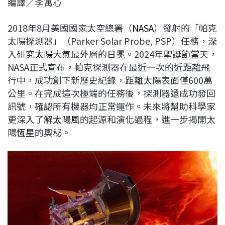
編譯／李寓心
c
n
r
n
p
e
e
e
k
y
2018年8月美國國家太空總署（
NASA
）發射的「帕克
b
a
e
L
太陽探測器」（Parker Solar Probe, PSP）任務，深
o
d
d
i
入研究
太陽
大氣最外層的日冕。2024年聖誕節當天，
o
s
I
n
NASA正式宣布，帕克探測器在最近一次的近距離飛
k
n
k
行中，成功創下新歷史紀錄，距離太陽表面僅600萬
公里。在完成這次極端的任務後，探測器還成功發回
訊號，確認所有機器均正常運作。未來將幫助科學家
更深入了解
太陽風
的起源和演化過程，進一步揭開太
陽
恆星
的奧秘。