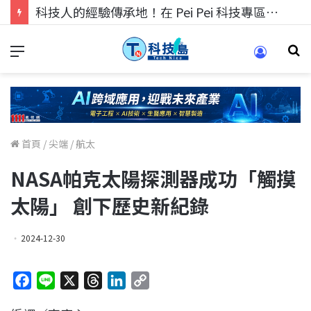
科技人的經驗傳承地！在 Pei Pei 科技專區，與學弟妹交流最硬核的技術
首頁
/
尖端
/
航太
NASA帕克太陽探測器成功「觸摸
太陽」 創下歷史新紀錄
2024-12-30
F
L
X
T
L
C
a
i
h
i
o