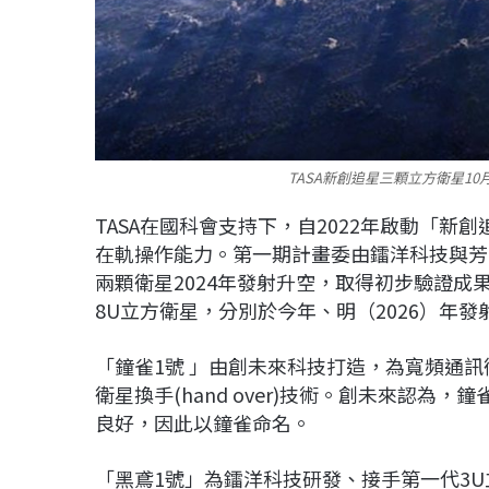
TASA新創追星三顆立方衛星1
TASA在國科會支持下，自2022年啟動「
在軌操作能力。第一期計畫委由鐳洋科技與芳
兩顆衛星2024年發射升空，取得初步驗證成
8U立方衛星，分別於今年、明（2026）年
「鐘雀1號 」由創未來科技打造，為寬頻通
衛星換手(hand over)技術。創未來認
良好，因此以鐘雀命名。
「黑鳶1號」為鐳洋科技研發、接手第一代3