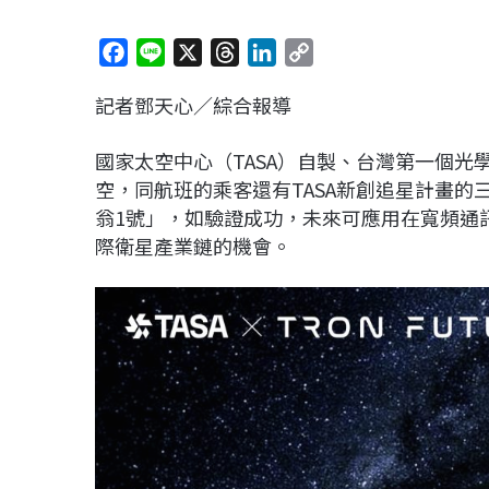
F
L
X
T
L
C
a
i
h
i
o
記者鄧天心／綜合報導
c
n
r
n
p
e
e
e
k
y
國家太空中心（TASA）自製、台灣第一個光學
b
a
e
L
空，同航班的乘客還有TASA新創追星計畫的
o
d
d
i
翁1號」，如驗證成功，未來可應用在寬頻通
o
s
I
n
際衛星產業鏈的機會。
k
n
k