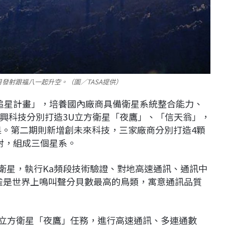
0月發射跟福八一起升空。（圖／TASA提供）
新創追星計畫」，培養國內廠商具備衛星系統整合能力、
興科技分別打造3U立方衛星「夜鷹」、「信天翁」，
果。第二期則新增創未來科技，三家廠商分別打造4顆
發射，組成三個星系。
訊衛星，執行Ka頻段技術驗證、對地高速通訊、通訊中
為，鐘雀是世界上鳴叫聲分貝數最高的鳥類，寓意通訊品質
U立方衛星「夜鷹」任務，進行高速通訊、多連通數