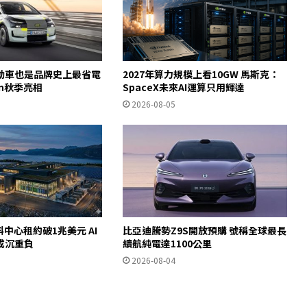
動車也是品牌史上最省電
2027年算力規模上看10GW 馬斯克：
ron秋季亮相
SpaceX未來AI運算只用輝達
2026-08-05
料中心租約破1兆美元 AI
比亞迪騰勢Z9S開放預購 號稱全球最長
成沉重負
續航純電達1100公里
2026-08-04