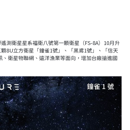
遙測衛星星系福衛八號第一顆衛星（FS-8A）10月升
三顆8U立方衛星「鐘雀1號」、「黑鳶1號」、「信天
訊、衛星物聯網、遠洋漁業等面向，增加台廠搶進國