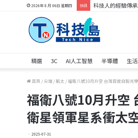
科技人的經驗傳承地
2026年 8 月 06日 星期四
快訊
精選
3C
AI人工智慧
半導體
生活
首頁
/
尖端
/
航太
/
福衛八號10月升空 台灣首度自製光
福衛八號10月升空
衛星領軍星系衝太
2025-07-31