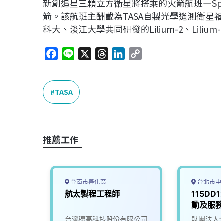
新創追星三顆立方衛星將搭乘的火箭航班—SpaceX的
箭。該航班主酬載為TASA自製光學遙測衛星
科大、淡江大學共同研發的Lilium-2、Lilium
F
L
X
T
L
C
a
i
h
i
o
c
n
r
n
p
e
e
e
k
y
TASA
b
a
e
L
o
d
d
i
o
s
I
n
推薦工作
k
n
k
台南市善化區
台北市中
航太製程工程師
115DD
動及服
公司
台灣穗高科技股份有限公司
財團法人