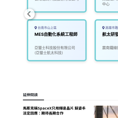
中心
台南市山上區
高雄市路
ss
MES自動化系統工程師
航太研
面議)
公司
亞獵士科技股份有限公司
震南鐵線
(亞獵士航太科技)
延伸閱讀
馬斯克稱SpaceX只用輝達晶片 蘇姿丰
淡定回應：期待長期合作