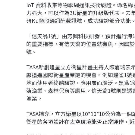
IoT 資料收集等物聯網通訊技術驗證。命名
力強大，可以作為3U衛星的升級版代表。去
研Ku頻段通訊酬載訊號，成功驗證部分功能
「信天翁1號」由芳興科技研發，預計進行海
的重要指標，有信天翁的位置就有魚，因屬於
號。
TASA新創追星立方衛星計畫主持人陳嘉瑞表
廠搶進國際衛星產業鏈的機會。例如鐘雀1號
地面使用者終端驗證，應用層面廣泛。黑鳶1
殖漁業、森林保育等應用。信天翁1號則是透
漁業。
TASA補充，立方衛星以10*10*10公分為一
衛星的各項設計在太空環境能否正常運作，近