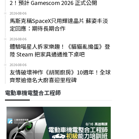
2！預計 Gamescom 2026 正式公開
2026-08-06
馬斯克稱SpaceX只用輝達晶片 蘇姿丰淡
定回應：期待長期合作
2026-08-06
體驗喵星人拆家樂趣！《貓貓亂搗蛋》登
陸 Steam 把家具通通推下桌吧
2026-08-06
友情破壞神作《胡鬧廚房》10週年！全球
齊聚逾億名大廚喜迎里程碑
電動車機電整合工程師