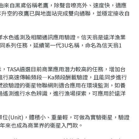
緣由來自黑鳶俗稱老鷹，除聲音嘹亮外、速度快，適應
年升空的夜鷹已與地面站完成雙向通聯，並穩定接收自
。
洋水色遙測及相關通訊應用驗證。信天翁是遠洋漁業
同系列任務，延續第一代3U名稱，命名為信天翁1
示，TASA遴選目前商業應用潛力較高的任務，增加台
進行高速傳輸頻段—Ka頻段酬載驗證，且能同步進行
號欲驗證的衛星物聯網則適合應用在環境監測，如養
過遙測進行水色辨識，進行漁場探索，可應用於遠洋
個單位(Unit)，體積小、重量輕，可做為實驗衛星，驗證
年來也成為商業界的衛星入門款。