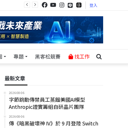
登入
園
專題
黑客松競賽
找工作
最新文章
2026-08-06
字節跳動傳禁員工蒸餾美國AI模型
Anthropic證實籌組自研晶片團隊
2026-08-06
傳《暗黑破壞神 IV》於 9 月登陸 Switch