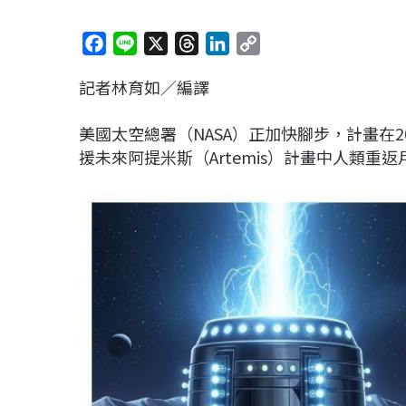
F
L
X
T
L
C
a
i
h
i
o
記者林育如／編譯
c
n
r
n
p
e
e
e
k
y
美國太空總署（NASA）正加快腳步，計畫在2
b
a
e
L
援未來阿提米斯（Artemis）計畫中人類重
o
d
d
i
o
s
I
n
k
n
k