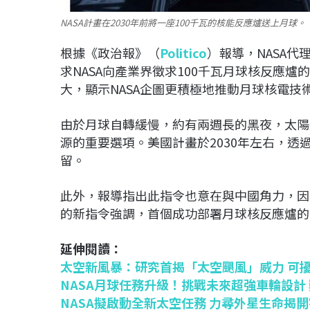
NASA計畫在2030年前將一座100千瓦的核能反應爐送上月球。
根據《政治報》（
Politico
）報導，NASA代理
求NASA向產業界徵求100千瓦月球核反應
大，顯示NASA企圖更積極地推動月球核電技
由於月球自轉緩慢，約有兩週長的黑夜，太陽
源的重要選項。美國計畫於2030年左右，
留。
此外，報導指出此指令也意在與中國角力，因
的新指令強調，首個成功部署月球核反應爐的
延伸閱讀：
太空新風暴：研究首揭「太空颶風」威力 可擾
NASA月球任務升級！挑戰未來超強車輪設計 
NASA擬啟動全新太空任務 力尋外星生命揭