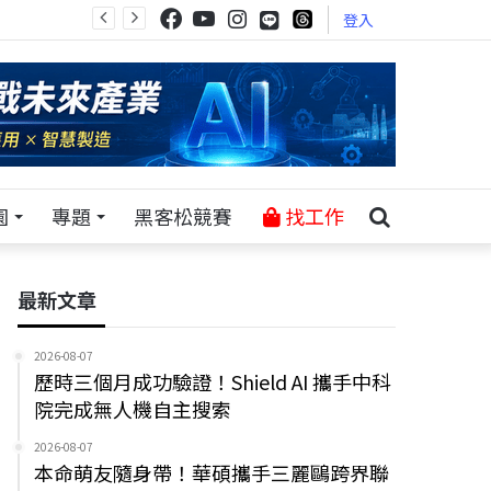
登入
園
專題
黑客松競賽
找工作
最新文章
2026-08-07
歷時三個月成功驗證！Shield AI 攜手中科
院完成無人機自主搜索
2026-08-07
本命萌友隨身帶！華碩攜手三麗鷗跨界聯