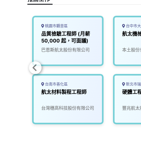
k
n
k
桃園市觀音區
台中市大
品質檢驗工程師 (月薪
航太機
50,000 起，可面議)
公司
巴恩斯航太股份有限公司
本土股份
台南市善化區
新北市瑞
航太材料製程工程師
硬體工
限公司
台灣穗高科技股份有限公司
豐兆航太