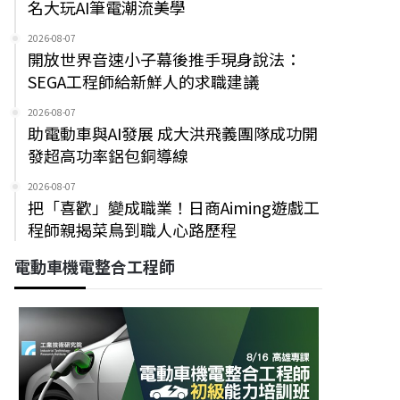
名大玩AI筆電潮流美學
2026-08-07
開放世界音速小子幕後推手現身說法：
SEGA工程師給新鮮人的求職建議
2026-08-07
助電動車與AI發展 成大洪飛義團隊成功開
發超高功率鋁包銅導線
2026-08-07
把「喜歡」變成職業！日商Aiming遊戲工
程師親揭菜鳥到職人心路歷程
電動車機電整合工程師