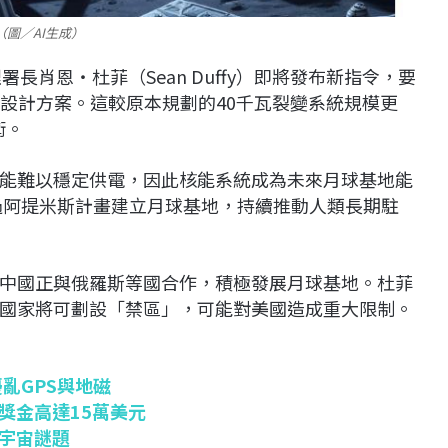
（圖／AI生成）
署長肖恩‧杜菲（Sean Duffy）即將發布新指令，要
爐的設計方案。這較原本規劃的40千瓦裂變系統規模更
術。
能難以穩定供電，因此核能系統成為未來月球基地能
透過阿提米斯計畫建立月球基地，持續推動人類長期駐
中國正與俄羅斯等國合作，積極發展月球基地。杜菲
國家將可劃設「禁區」，可能對美國造成重大限制。
亂GPS與地磁
獎金高達15萬美元
開宇宙謎題