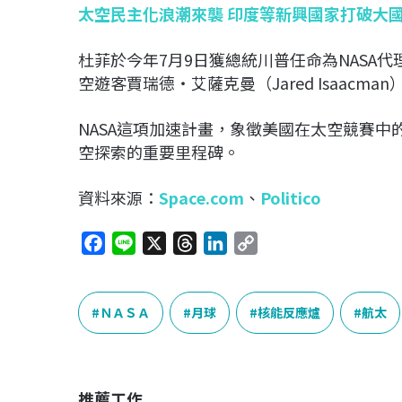
太空民主化浪潮來襲 印度等新興國家打破大
杜菲於今年7月9日獲總統川普任命為NASA
空遊客賈瑞德‧艾薩克曼（Jared Isaac
NASA這項加速計畫，象徵美國在太空競賽
空探索的重要里程碑。
資料來源：
Space.com
、
Politico
F
L
X
T
L
C
a
i
h
i
o
c
n
r
n
p
e
e
e
k
y
ＮＡＳＡ
月球
核能反應爐
航太
b
a
e
L
o
d
d
i
o
s
I
n
推薦工作