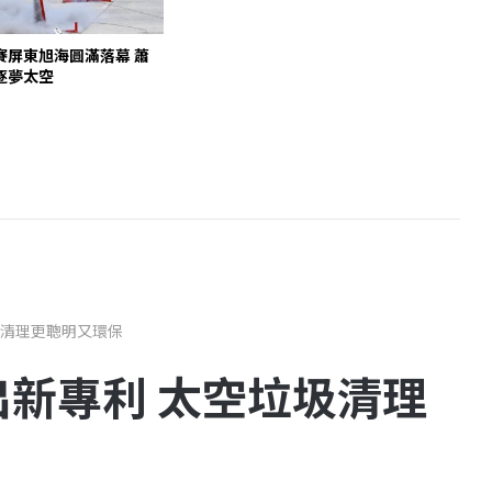
賽屏東旭海圓滿落幕 蕭
逐夢太空