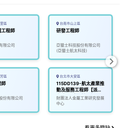
里區
台南市山上區
械工程師
研發工程師
有限公司
亞獵士科技股份有限公司
(亞獵士航太科技)
芳區
台北市大安區
程師
115DD139-航太產業推
動及服務工程師【派駐
產發署-金屬機電組】
股份有限公司
財團法人金屬工業研究發展
中心
看更多職缺