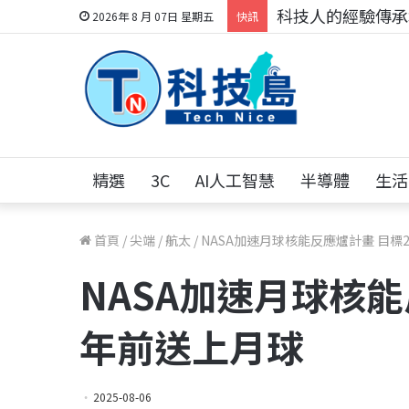
科技人的經驗傳承地
2026年 8 月 07日 星期五
快訊
精選
3C
AI人工智慧
半導體
生活
首頁
/
尖端
/
航太
/
NASA加速月球核能反應爐計畫 目標
NASA加速月球核能
年前送上月球
2025-08-06